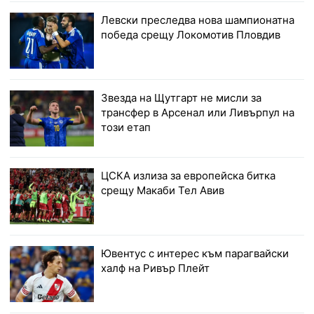
Левски преследва нова шампионатна
победа срещу Локомотив Пловдив
Звезда на Щутгарт не мисли за
трансфер в Арсенал или Ливърпул на
този етап
ЦСКА излиза за европейска битка
срещу Макаби Тел Авив
Ювентус с интерес към парагвайски
халф на Ривър Плейт