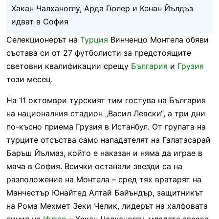
Хакан Чалханоглу, Арда Гюлер и Кенан Йълдъз
идват в София
Селекционерът на
Турция
Винченцо Монтела обяви
състава си от 27 футболисти за предстоящите
световни квалификации срещу
България
и
Грузия
този месец.
На 11 октомври турският тим гостува на България
на националния стадион „Васил Левски“, а три дни
по-късно приема Грузия в Истанбул. От групата на
турците отсъства само нападателят на Галатасарай
Баръш Йълмаз, който е наказан и няма да играе в
мача в София. Всички останали звезди са на
разположение на Монтела – сред тях вратарят на
Манчестър Юнайтед Алтай Байъндър, защитникът
на Рома Мехмет Зеки Челик, лидерът на халфовата
линия на
Интер
– Хакан Чалханоглу, младата звезда