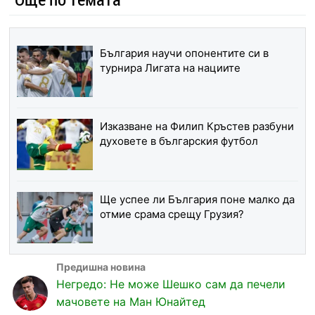
България научи опонентите си в
турнира Лигата на нациите
Изказване на Филип Кръстев разбуни
духовете в българския футбол
Ще успее ли България поне малко да
отмие срама срещу Грузия?
Негредо: Не може Шешко сам да печели
мачовете на Ман Юнайтед