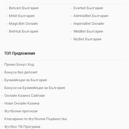
Betvam България
Everbet България
Mrbit България
AdmiralBet България
MagicBet Онлайн
ImperiaBet Онлайн
BetHub България
WebBet България
MyBet България
ТОП Предложения
Промо Бонус Код
Бонуси без депозит
Букмейкъри за България
Бонуси на Букмейкъри за България
Онлайн Казино Сайтове
Нови Онлайн Казина
Футболни прогнози
Класиране по Футболни Първенства
Футбол ТВ Програма