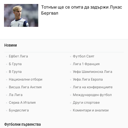
Тотнъм ще се опита да задържи Лукас
Бергвал
Новини
Ефбет Лига
Футбол Свят
Б Група
Лига 1 Франция
В Група
Уефа Шампионска Лига
Национални отбори
Уефа Лига Европа
Висша Лига Англия
Лига на конференциите
Ла Лига
Международен футбол
Сериа А Италия
Други спортове
Бундеслига
Коментари и анализи
Футболни първенства