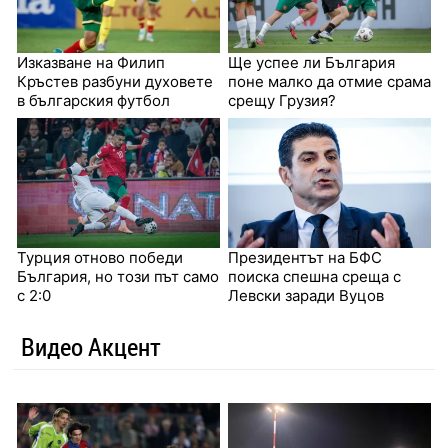
Изказване на Филип
Ще успее ли България
Кръстев разбуни духовете
поне малко да отмие срама
в българския футбол
срещу Грузия?
Турция отново победи
Президентът на БФС
България, но този път само
поиска спешна среща с
с 2:0
Левски заради Вуцов
Видео Акцент