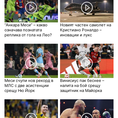
“Анкара Меси” – какво
Новият частен самолет на
означава познатата
Кристиано Роналдо –
реплика от гола на Лео?
иновации и лукс
Меси счупи нов рекорд в
Винисиус пак беснее –
МЛС с две асистенции
налита на бой срещу
срещу Ню Йорк
защитник на Майорка