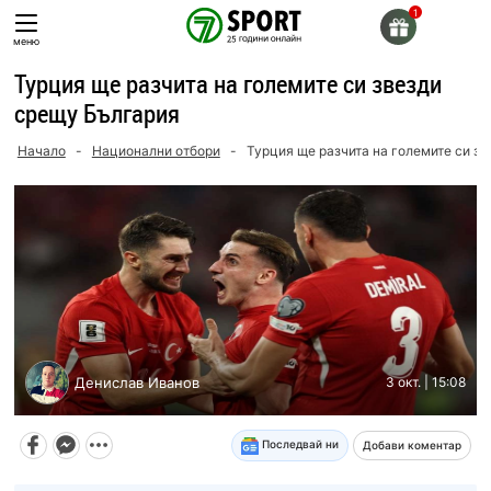
Skip
to
меню
content
Турция ще разчита на големите си звезди
срещу България
Начало
-
Национални отбори
-
Турция ще разчита на големите си з
Денислав Иванов
3 окт. | 15:08
Последвай ни
Добави коментар