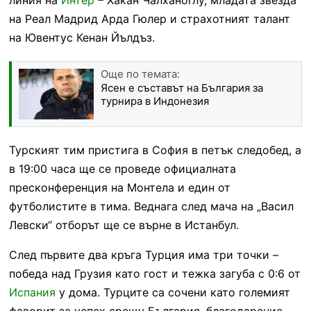
на Реал Мадрид Арда Гюлер и страхотният талант
на Ювентус Кенан Йълдъз.
Още по темата:
Ясен е съставът на България за
турнира в Индонезия
Турският тим пристига в София в петък следобед, а
в 19:00 часа ще се проведе официалната
пресконференция на Монтела и един от
футболистите в тима. Веднага след мача на „Васил
Левски“ отборът ще се върне в Истанбул.
След първите два кръга Турция има три точки –
победа над Грузия като гост и тежка загуба с 0:6 от
Испания
у дома. Турците са сочени като големият
фаворит за успех срещу България, благодарение