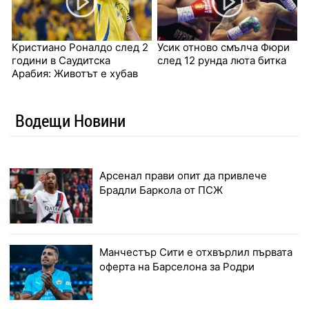
Кристиано Роналдо след 2
Усик отново смълча Фюри
години в Саудитска
след 12 рунда люта битка
Арабия: Животът е хубав
Водещи Новини
Арсенал прави опит да привлече
Брадли Баркола от ПСЖ
Манчестър Сити е отхвърлил първата
оферта на Барселона за Родри