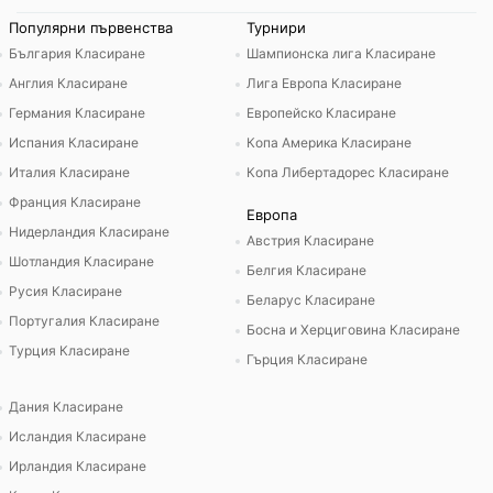
Популярни първенства
Турнири
България Класиране
Шампионска лига Класиране
Англия Класиране
Лига Европа Класиране
Германия Класиране
Европейско Класиране
Испания Класиране
Копа Америка Класиране
Италия Класиране
Копа Либертадорес Класиране
Франция Класиране
Европа
Нидерландия Класиране
Австрия Класиране
Шотландия Класиране
Белгия Класиране
Русия Класиране
Беларус Класиране
Португалия Класиране
Босна и Херциговина Класиране
Турция Класиране
Гърция Класиране
Дания Класиране
Исландия Класиране
Ирландия Класиране