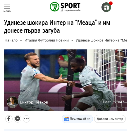
Skip
to
меню
content
Удинезе шокира Интер на “Меаца” и им
донесе първа загуба
Начало
-
Италия Футболни Новини
-
Удинезе шокира Интер на “Меац
Виктор Петков
31 авг. | 23:47
Последвай ни
Добави коментар