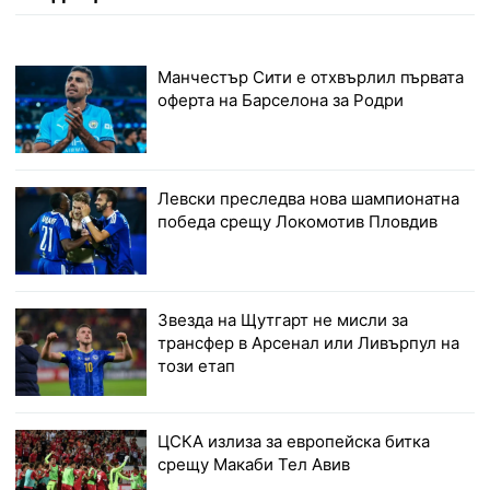
Манчестър Сити е отхвърлил първата
оферта на Барселона за Родри
Левски преследва нова шампионатна
победа срещу Локомотив Пловдив
Звезда на Щутгарт не мисли за
трансфер в Арсенал или Ливърпул на
този етап
ЦСКА излиза за европейска битка
срещу Макаби Тел Авив