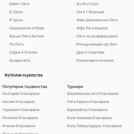
Ефбет Лига
Футбол Свят
Б Група
Лига 1 Франция
В Група
Уефа Шампионска Лига
Национални отбори
Уефа Лига Европа
Висша Лига Англия
Лига на конференциите
Ла Лига
Международен футбол
Сериа А Италия
Други спортове
Бундеслига
Коментари и анализи
Футболни първенства
Популярни първенства
Турнири
България Класиране
Шампионска лига Класиране
Англия Класиране
Лига Европа Класиране
Германия Класиране
Европейско Класиране
Испания Класиране
Копа Америка Класиране
Италия Класиране
Копа Либертадорес Класиране
Франция Класиране