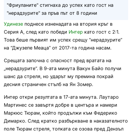
"Фриуланите" стигнаха до успех като гост на
"нерадзурите" за пръв път от 8 години
Удинезе
поднесе изненадата на втория кръг в
Серия А, след като победи
Интер
като гост с 2:1.
Това беше първият им успех срещу “нерадзурите”
на “Джузепе Меаца” от 2017-та година насам.
Срещата започна с опасност пред вратата на
„нерадзурите“. В 9-ата минута Вакун Байо получи
шанс да стреля, но ударът му премина покрай
десния страничен стълб на Ян Зомер.
Интер откри резултата в 17-ата минута. Лаутаро
Мартинес се завъртя добре в центъра и намери
Маркюс Тюрам, който продължи към Федерико
Димарко. След кратко разбъркване в наказателното
поле Тюрам стреля, топката се озова пред Дензъл