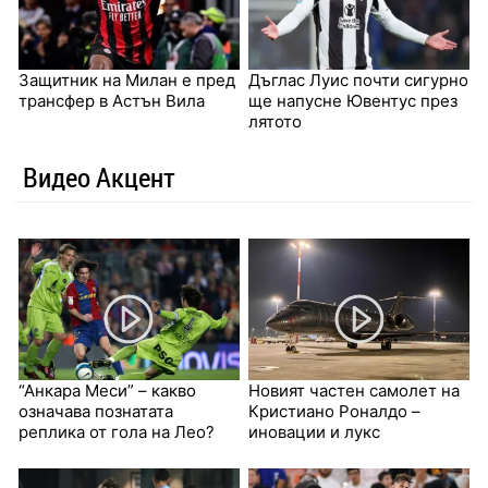
Защитник на Милан е пред
Дъглас Луис почти сигурно
трансфер в Астън Вила
ще напусне Ювентус през
лятото
Видео Акцент
“Анкара Меси” – какво
Новият частен самолет на
означава познатата
Кристиано Роналдо –
реплика от гола на Лео?
иновации и лукс