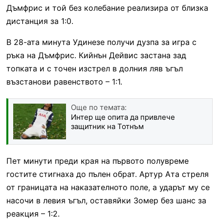
Дъмфрис и той без колебание реализира от близка
дистанция за 1:0.
В 28-ата минута Удинезе получи дузпа за игра с
ръка на Дъмфрис. Кийнън Дейвис застана зад
топката и с точен изстрел в долния ляв ъгъл
възстанови равенството – 1:1.
Още по темата:
Интер ще опита да привлече
защитник на Тотнъм
Пет минути преди края на първото полувреме
гостите стигнаха до пълен обрат. Артур Ата стреля
от границата на наказателното поле, а ударът му се
насочи в левия ъгъл, оставяйки Зомер без шанс за
реакция – 1:2.