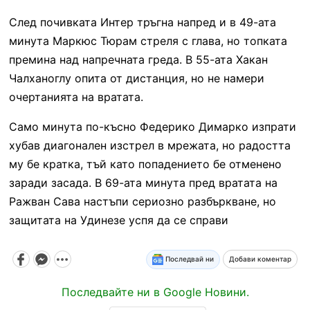
След почивката Интер тръгна напред и в 49-ата
минута Маркюс Тюрам стреля с глава, но топката
премина над напречната греда. В 55-ата Хакан
Чалханоглу опита от дистанция, но не намери
очертанията на вратата.
Само минута по-късно Федерико Димарко изпрати
хубав диагонален изстрел в мрежата, но радостта
му бе кратка, тъй като попадението бе отменено
заради засада. В 69-ата минута пред вратата на
Ражван Сава настъпи сериозно разбъркване, но
защитата на Удинезе успя да се справи
Последвай ни
Добави коментар
Последвайте ни в Google Новини.