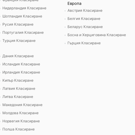
Европа
Нидерландия Класиране
Австрия Класиране
Шотландия Класиране
Белгия Класиране
Русия Класиране
Беларус Класиране
Португалия Класиране
Босна и Херциговина Класиране
Турция Класиране
Гърция Класиране
Дания Класиране
Исландия Класиране
Ирландия Класиране
Кипър Класиране
Латвия Класиране
Литва Класиране
Македония Класиране
Молдова Класиране
Норвегия Класиране
Полша Класиране