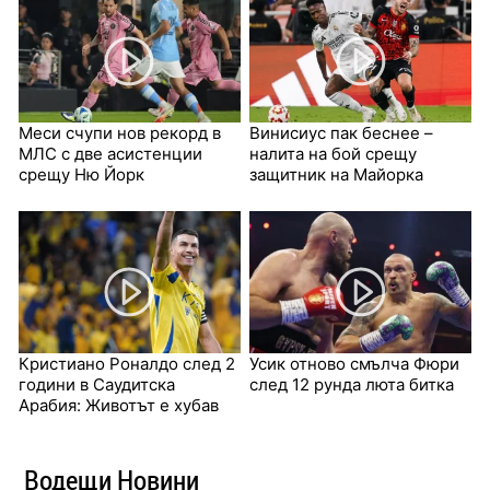
Меси счупи нов рекорд в
Винисиус пак беснее –
МЛС с две асистенции
налита на бой срещу
срещу Ню Йорк
защитник на Майорка
Кристиано Роналдо след 2
Усик отново смълча Фюри
години в Саудитска
след 12 рунда люта битка
Арабия: Животът е хубав
Водещи Новини