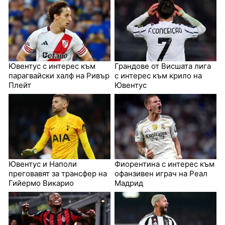
Ювентус с интерес към
Грандове от Висшата лига
парагвайски халф на Ривър
с интерес към крило на
Плейт
Ювентус
Ювентус и Наполи
Фиорентина с интерес към
преговавят за трансфер на
офанзивен играч на Реал
Гийермо Викарио
Мадрид