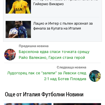
Гийермо Викарио
Лацио и Интер с пълен арсенал за
финала за Купата на Италия
Барселона едва спаси точката срещу
Райо Валекано, Гарсия стана герой
Лудогорец пак се “залепи” за Левски след
2:1 над Ботев Пловдив
Още от Италия Футболни Новини