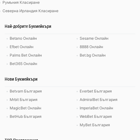
Румъния Класиране
Северна Ирландия Класиране
Най-добрите Букмейкъри
Betano Онлайн
Sesame Онлайн
Efbet Онлайн
8888 Онлайн
Palms Bet Онлайн
Bet.bg Онлайн
Bet365 Онлайн
Нови Букмейкъри
Betvam България
Everbet България
Mrbit България
AdmiralBet България
MagicBet Онлайн
ImperiaBet Онлайн
BetHub България
WebBet България
MyBet България