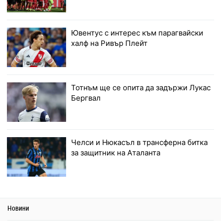
Ювентус с интерес към парагвайски
халф на Ривър Плейт
Тотнъм ще се опита да задържи Лукас
Бергвал
Челси и Нюкасъл в трансферна битка
за защитник на Аталанта
Новини