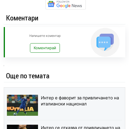
Коментари
Напишете коментар
Коментирай
Още по темата
Интер е фаворит за привличането на
италиански национал
Интер се отказва от привличането на