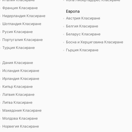
Франция Класиране
Европа
Нидерландия Класиране
Австрия Класиране
Шотландия Класиране
Белгия Класиране
Русия Класиране
Беларус Класиране
Португалия Класиране
Босна и Херциговина Класиране
Турция Класиране
Гърция Класиране
Дания Класиране
Исландия Класиране
Ирландия Класиране
Кипър Класиране
Латвия Класиране
Литва Класиране
Македония Класиране
Молдова Класиране
Норвегия Класиране