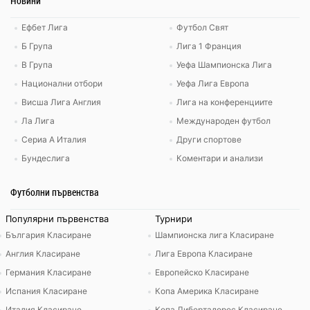
Новини
Ефбет Лига
Футбол Свят
Б Група
Лига 1 Франция
В Група
Уефа Шампионска Лига
Национални отбори
Уефа Лига Европа
Висша Лига Англия
Лига на конференциите
Ла Лига
Международен футбол
Сериа А Италия
Други спортове
Бундеслига
Коментари и анализи
Футболни първенства
Популярни първенства
Турнири
България Класиране
Шампионска лига Класиране
Англия Класиране
Лига Европа Класиране
Германия Класиране
Европейско Класиране
Испания Класиране
Копа Америка Класиране
Италия Класиране
Копа Либертадорес Класиране