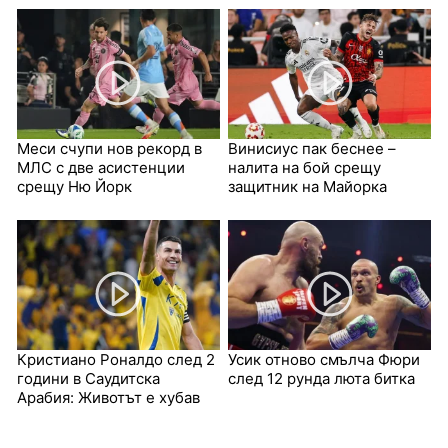
Меси счупи нов рекорд в
Винисиус пак беснее –
МЛС с две асистенции
налита на бой срещу
срещу Ню Йорк
защитник на Майорка
Кристиано Роналдо след 2
Усик отново смълча Фюри
години в Саудитска
след 12 рунда люта битка
Арабия: Животът е хубав