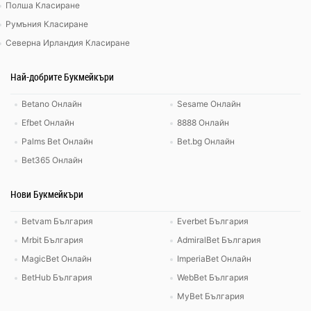
Полша Класиране
Румъния Класиране
Северна Ирландия Класиране
Най-добрите Букмейкъри
Betano Онлайн
Sesame Онлайн
Efbet Онлайн
8888 Онлайн
Palms Bet Онлайн
Bet.bg Онлайн
Bet365 Онлайн
Нови Букмейкъри
Betvam България
Everbet България
Mrbit България
AdmiralBet България
MagicBet Онлайн
ImperiaBet Онлайн
BetHub България
WebBet България
MyBet България