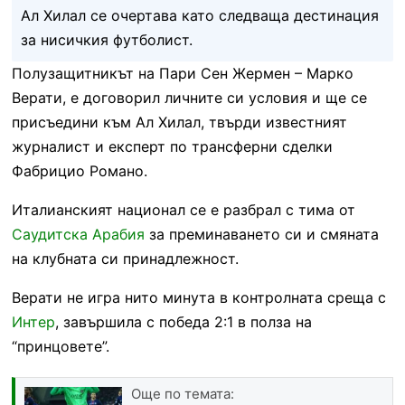
Ал Хилал се очертава като следваща дестинация
за нисичкия футболист.
Полузащитникът на Пари Сен Жермен – Марко
Верати, е договорил личните си условия и ще се
присъедини към Ал Хилал, твърди известният
журналист и експерт по трансферни сделки
Фабрицио Романо.
Италианският национал се е разбрал с тима от
Саудитска Арабия
за преминаването си и смяната
на клубната си принадлежност.
Верати не игра нито минута в контролната среща с
Интер
, завършила с победа 2:1 в полза на
“принцовете”.
Още по темата: