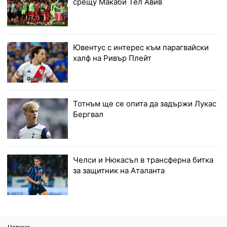
срещу Макаби Тел Авив
Ювентус с интерес към парагвайски
халф на Ривър Плейт
Тотнъм ще се опита да задържи Лукас
Бергвал
Челси и Нюкасъл в трансферна битка
за защитник на Аталанта