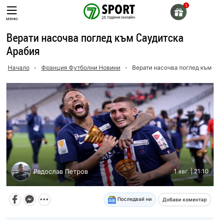
Skip
to
меню
content
Верати насочва поглед към Саудитска
Арабия
Начало
-
Франция Футболни Новини
-
Верати насочва поглед към С
Радослав Петров
1 авг. | 21:10
Последвай ни
Добави коментар