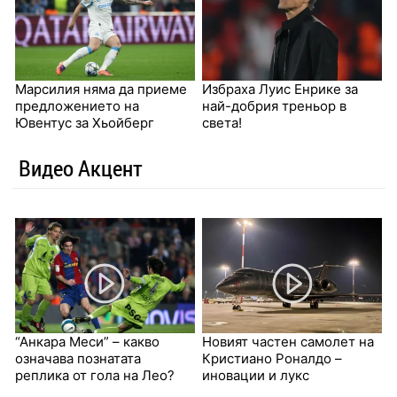
Марсилия няма да приеме
Избраха Луис Енрике за
предложението на
най-добрия треньор в
Ювентyс за Хьойберг
света!
Видео Акцент
“Анкара Меси” – какво
Новият частен самолет на
означава познатата
Кристиано Роналдо –
реплика от гола на Лео?
иновации и лукс