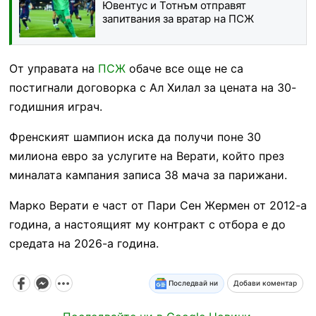
Ювентус и Тотнъм отправят
запитвания за вратар на ПСЖ
От управата на
ПСЖ
обаче все още не са
постигнали договорка с Ал Хилал за цената на 30-
годишния играч.
Френският шампион иска да получи поне 30
милиона евро за услугите на Верати, който през
миналата кампания записа 38 мача за парижани.
Марко Верати е част от Пари Сен Жермен от 2012-а
година, а настоящият му контракт с отбора е до
средата на 2026-а година.
Последвай ни
Добави коментар