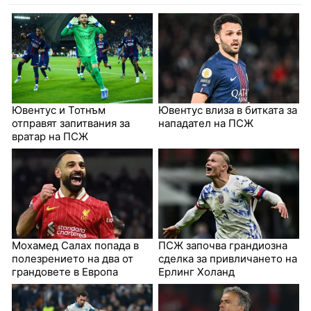
Ювентус и Тотнъм
Ювентус влиза в битката за
отправят запитвания за
нападател на ПСЖ
вратар на ПСЖ
Мохамед Салах попада в
ПСЖ започва грандиозна
полезрението на два от
сделка за привличането на
грандовете в Европа
Ерлинг Холанд