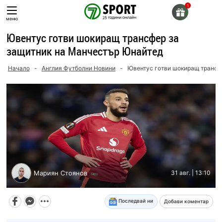
Skip
to
меню
content
Ювентус готви шокиращ трансфер за
защитник на Манчестър Юнайтед
Начало
-
Англия Футболни Новини
-
Ювентус готви шокиращ трансф
Мариян Стоянов
31 авг. | 13:10
Последвай ни
Добави коментар