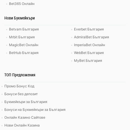
Bet365 Онлайн
Нови Букмейкъри
Betvam България
Everbet България
Mrbit България
AdmiralBet България
MagicBet Онлайн
ImperiaBet Онлайн
BetHub България
WebBet България
MyBet България
ТОП Предложения
Промо Бонус Код
Бонуси без депозит
Букмейкъри за България
Бонуси на Букмейкъри за България
Онлайн Казино Сайтове
Нови Онлайн Казина