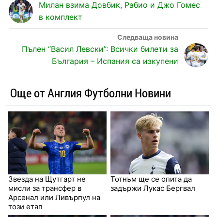
Милан взима Довбик, Рабио и Джо Гомес
в комплект
Пълен “Васил Левски”: Всички билети за
България – Испания са изкупени
Още от Англия Футболни Новини
Звезда на Щутгарт не
Тотнъм ще се опита да
мисли за трансфер в
задържи Лукас Бергвал
Арсенал или Ливърпул на
този етап