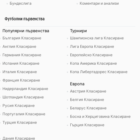
Бундеслига
Коментари и анализи
Футболни първенства
Популярни първенства
Турнири
България Класиране
Шампионска лига Класиране
Англия Класиране
Лига Европа Класиране
Германия Класиране
Европейско Класиране
Испания Класиране
Копа Америка Класиране
Италия Класиране
Копа Либертадорес Класиране
Франция Класиране
Европа
Нидерландия Класиране
Австрия Класиране
Шотландия Класиране
Белгия Класиране
Русия Класиране
Беларус Класиране
Португалия Класиране
Босна и Херциговина Класиране
Турция Класиране
Гърция Класиране
Дания Класиране