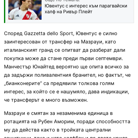
Ювентус с интерес към парагвайски
халф на Ривър Плейт
Според Gazzetta dello Sport, Ювентус е силно
заинтересован от трансфер на Мазрауи, като
италианският гранд се опитват да разберат дали
покупка може да стане преди първи септември.
Манчестър Юнайтед вероятно ще опита всичко за
да задържи поливалентния бранител, но фактът, че
„бианконерите“ са предявили толкова голям
интерес, за който се е нашумяло, дава индикации,
че трансферът е много възможен.
Мазрауи е смятан за незаменима единица в
ротацията на Рубен Аморим, поради способността
му да действа както в тройката централни
защитници, така и като халфбек и по двете крила.