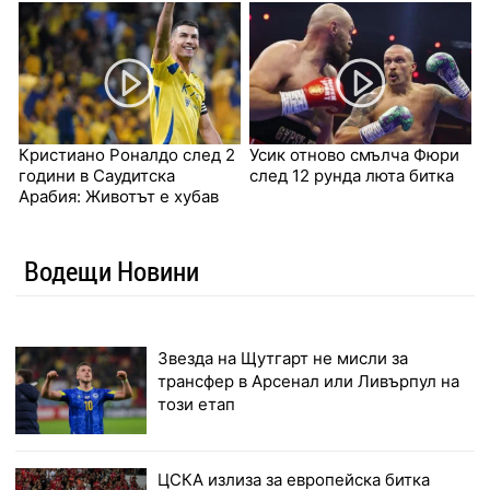
Кристиано Роналдо след 2
Усик отново смълча Фюри
години в Саудитска
след 12 рунда люта битка
Арабия: Животът е хубав
Водещи Новини
Звезда на Щутгарт не мисли за
трансфер в Арсенал или Ливърпул на
този етап
ЦСКА излиза за европейска битка