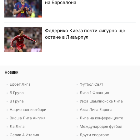
на Барселона
Федерико Киеза почти сигурно ще
остане в Ливърпул
Новини
Ефбет Лига
Футбол Свят
Б Група
Лига 1 Франция
В Група
Уефа Шампионска Лига
Национални отбори
Уефа Лига Европа
Висша Лига Англия
Лига на конференциите
Ла Лига
Международен футбол
Сериа А Италия
Други спортове