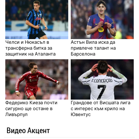
Челси и Нюкасъл в
Астън Вила иска да
трансферна битка за
привлече талант на
защитник на Аталанта
Барселона
Федерико Киеза почти
Грандове от Висшата лига
сигурно ще остане в
с интерес към крило на
Ливърпул
Ювентус
Видео Акцент