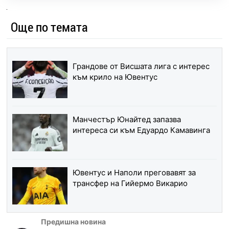
Още по темата
Грандове от Висшата лига с интерес
към крило на Ювентус
Манчестър Юнайтед запазва
интереса си към Едуардо Камавинга
Ювентус и Наполи преговавят за
трансфер на Гийермо Викарио