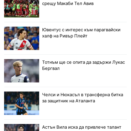
срещу Макаби Тел Авив
Ювентус с интерес към парагвайски
халф на Ривър Плейт
Тотнъм ще се опита да задържи Лукас
Бергвал
Челси и Нюкасъл в трансферна битка
за защитник на Аталанта
Астън Вила иска да привлече талант