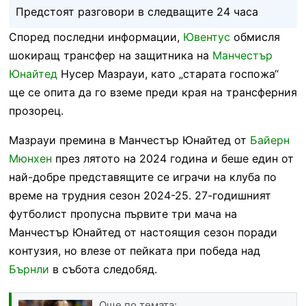
Предстоят разговори в следващите 24 часа
Според последни информации,
Ювентус
обмисля
шокиращ трансфер на защитника на
Манчестър
Юнайтед
Нусер Мазрауи, като „старата госпожа“
ще се опита да го вземе преди края на трансферния
прозорец.
Мазрауи премина в Манчестър Юнайтед от
Байерн
Мюнхен
през лятото на 2024 година и беше един от
най-добре представящите се играчи на клуба по
време на трудния сезон 2024-25. 27-годишният
футболист пропусна първите три мача на
Манчестър Юнайтед от настоящия сезон поради
контузия, но влезе от пейката при победа над
Бърнли
в събота следобяд.
Още по темата: