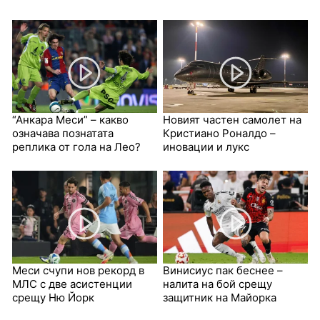
“Анкара Меси” – какво
Новият частен самолет на
означава познатата
Кристиано Роналдо –
реплика от гола на Лео?
иновации и лукс
Меси счупи нов рекорд в
Винисиус пак беснее –
МЛС с две асистенции
налита на бой срещу
срещу Ню Йорк
защитник на Майорка