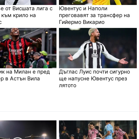
е от Висшата лига с
Ювентус и Наполи
 към крило на
преговавят за трансфер на
с
Гийермо Викарио
к на Милан е пред
Дъглас Луис почти сигурно
р в Астън Вила
ще напусне Ювентус през
лятото