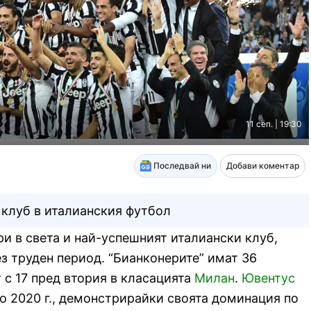
11 сеп. | 19:30
Последвай ни
Добави коментар
 клуб в италианския футбол
ри в света и най-успешният италиански клуб,
з труден период. “Бианконерите” имат 36
 с 17 пред втория в класацията
Милан
.
Ювентус
до 2020 г., демонстрирайки своята доминация по