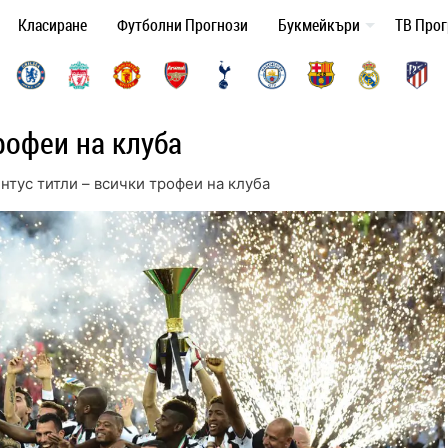
Класиране
Футболни Прогнози
Букмейкъри
ТВ Про
рофеи на клуба
нтус титли – всички трофеи на клуба