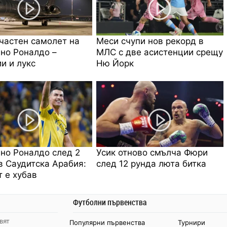
частен самолет на
Меси счупи нов рекорд в
но Роналдо –
МЛС с две асистенции срещу
и и лукс
Ню Йорк
но Роналдо след 2
Усик отново смълча Фюри
в Саудитска Арабия:
след 12 рунда люта битка
 е хубав
Футболни първенства
вят
Популярни първенства
Турнири