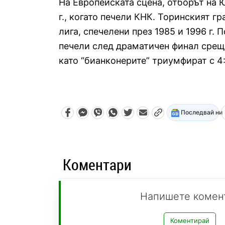
На Европейската сцена, отборът на 
г., когато печели КНК. Торинският 
лига, спечелени през 1985 и 1996 г.
печели след драматичен финал сре
като “бианконерите” триумфират с 4
Последвай ни
Коментари
Напишете комен
Коментирай