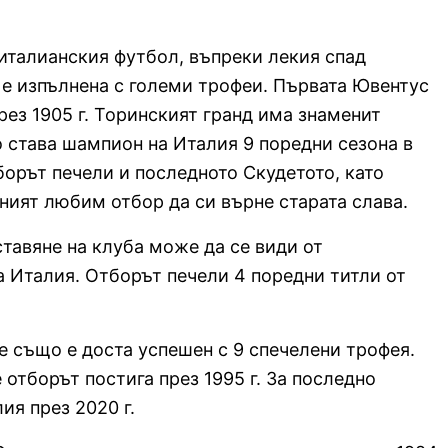
италианския футбол, въпреки лекия спад
 е изпълнена с големи трофеи. Първата Ювентус
рез 1905 г. Торинският гранд има знаменит
о става шампион на Италия 9 поредни сезона в
тборът печели и последното Скудетото, като
ният любим отбор да си върне старата слава.
тавяне на клуба може да се види от
а Италия. Отборът печели 4 поредни титли от
е също е доста успешен с 9 спечелени трофея.
 отборът постига през 1995 г. За последно
ия през 2020 г.