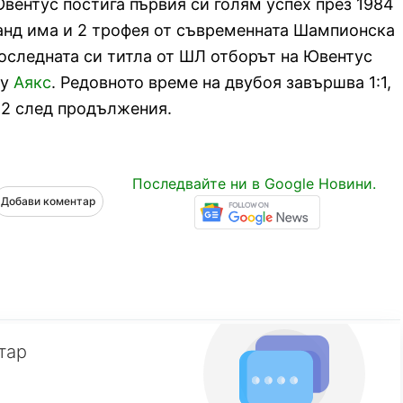
Ювентус постига първия си голям успех през 1984
гранд има и 2 трофея от съвременната Шампионска
 Последната си титла от ШЛ отборът на Ювентус
щу
Аякс
. Редовното време на двубоя завършва 1:1,
:2 след продължения.
Последвайте ни в Google Новини.
Добави коментар
тар