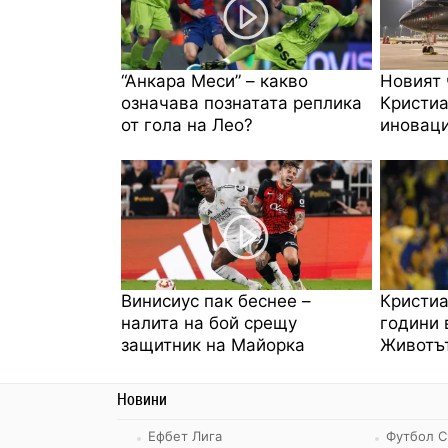
“Анкара Меси” – какво
Новият 
означава познатата реплика
Кристиа
от гола на Лео?
иноваци
Винисиус пак беснее –
Кристиа
налита на бой срещу
години 
защитник на Майорка
Животът
Новини
Ефбет Лига
Футбол С