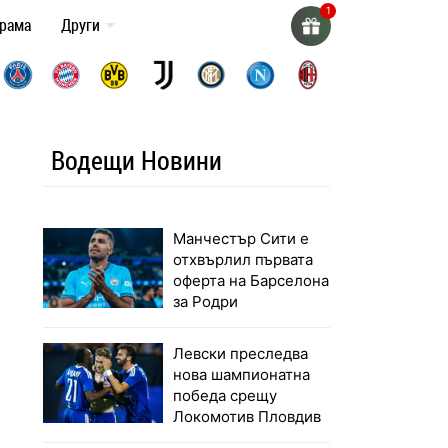
грама
Други
Водещи Новини
Манчестър Сити е
отхвърлил първата
оферта на Барселона
за Родри
Левски преследва
нова шампионатна
победа срещу
Локомотив Пловдив