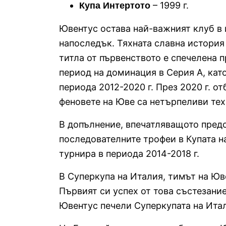
– 1999 г.
Купа Интертото
Ювентус остава най-важният клуб в 
напоследък. Тяхната славна история
титла от първенството е спечелена п
период на доминация в Серия А, кат
периода 2012-2020 г. През 2020 г. о
феновете на Юве са нетърпеливи тех
В допълнение, впечатляващото предс
последователните трофеи в Купата н
турнира в периода 2014-2018 г.
В Суперкупа на Италия, тимът на Юв
Първият си успех от това състезание
Ювентус печели Суперкупата на Итал