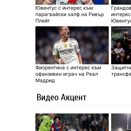
Ювентус с интерес към
Грандов
парагвайски халф на Ривър
интерес
Плейт
Ювенту
Фиорентина с интерес към
Защитни
офанзивен играч на Реал
трансфе
Мадрид
Видео Акцент