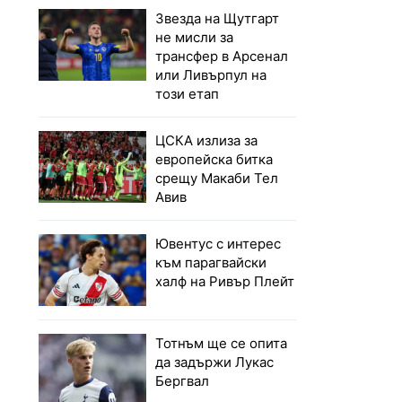
Звезда на Щутгарт
не мисли за
трансфер в Арсенал
или Ливърпул на
този етап
ЦСКА излиза за
европейска битка
срещу Макаби Тел
Авив
Ювентус с интерес
към парагвайски
халф на Ривър Плейт
Тотнъм ще се опита
да задържи Лукас
Бергвал