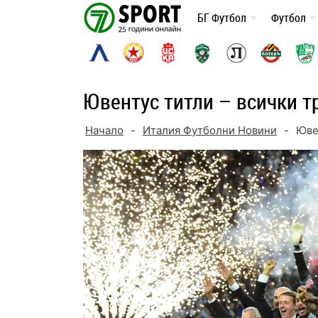
Skip
БГ Футбол
Футбол
to
content
Ювентус титли – всички т
Начало
-
Италия Футболни Новини
-
Юве