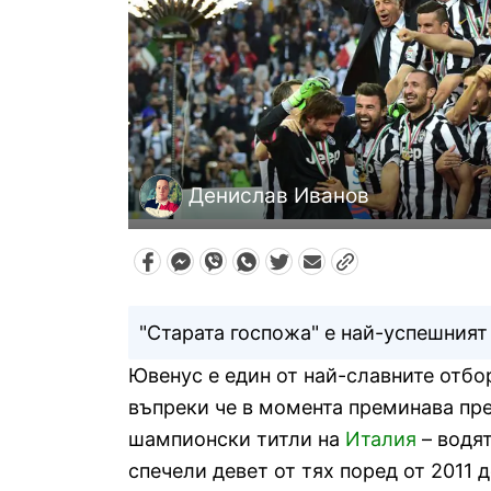
Денислав Иванов
"Старата госпожа" е най-успешният
Ювенус е един от най-славните отбо
въпреки че в момента преминава пре
шампионски титли на
Италия
– водят
спечели девет от тях поред от 2011 