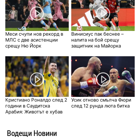
Меси счупи нов рекорд в
Винисиус пак беснее –
МЛС с две асистенции
налита на бой срещу
срещу Ню Йорк
защитник на Майорка
Кристиано Роналдо след 2
Усик отново смълча Фюри
години в Саудитска
след 12 рунда люта битка
Арабия: Животът е хубав
Водещи Новини