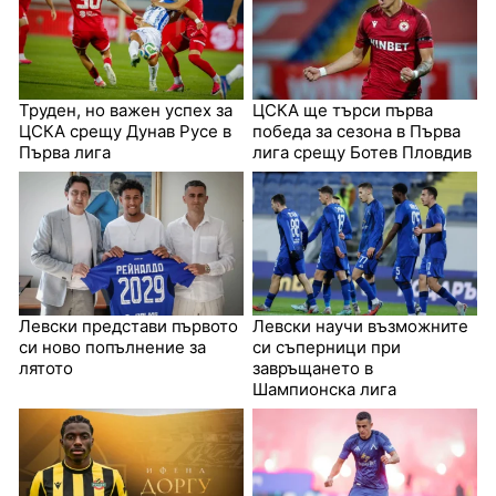
Труден, но важен успех за
ЦСКА ще търси първа
ЦСКА срещу Дунав Русе в
победа за сезона в Първа
Първа лига
лига срещу Ботев Пловдив
Левски представи първото
Левски научи възможните
си ново попълнение за
си съперници при
лятото
завръщането в
Шампионска лига