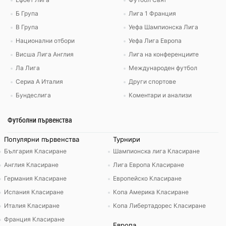
Б Група
Лига 1 Франция
В Група
Уефа Шампионска Лига
Национални отбори
Уефа Лига Европа
Висша Лига Англия
Лига на конференциите
Ла Лига
Международен футбол
Сериа А Италия
Други спортове
Бундеслига
Коментари и анализи
Футболни първенства
Популярни първенства
Турнири
България Класиране
Шампионска лига Класиране
Англия Класиране
Лига Европа Класиране
Германия Класиране
Европейско Класиране
Испания Класиране
Копа Америка Класиране
Италия Класиране
Копа Либертадорес Класиране
Франция Класиране
Европа