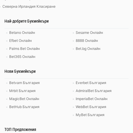
Северна Ирландия Класиране
Най-добрите Букмейкъри
Betano Онлайн
Sesame Онлайн
Efbet Онлайн
8888 Онлайн
Palms Bet Онлайн
Bet.bg Онлайн
Bet365 Онлайн
Нови Букмейкъри
Betvam България
Everbet България
Mrbit България
AdmiralBet България
MagicBet Онлайн
ImperiaBet Онлайн
BetHub България
WebBet България
MyBet България
ТОП Предложения