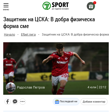
Skip
to
меню
content
Защитник на ЦСКА: В добра физическа
форма сме
Начало
-
Efbet лига
-
Защитник на ЦСКА: В добра физическа форма 
Радослав Петров
4 юли | 22:12
Последвай ни
Добави коментар