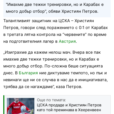
"Имахме две тежки тренировки, но и Карабах е
много добър отбор", обяви Християн Петров.
Талантливият защитник на ЦСКА – Християн
Петров, говори след поражението с 0:1 от Карабах
в третата лятна контрола на “червените” по време
на подготвителния лагер в
Австрия
.
„Изиграхме да кажем нелош мач. Вчера все пак
имахме две тежки тренировки, но и Карабах е
много добър отбор. По-сложна беше ситуацията
днес. В
България
ние диктуваме темпото, но пък и
невинаги ще ни се случва в нас да е инициативата,
трябва да се нагаждаме”, каза Петров.
Още по темата:
ЦСКА продаде и Християн Петров
като той преминава в Хееренвеен