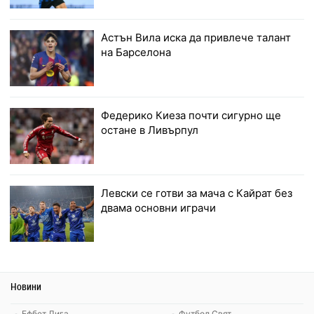
Астън Вила иска да привлече талант
на Барселона
Федерико Киеза почти сигурно ще
остане в Ливърпул
Левски се готви за мача с Кайрат без
двама основни играчи
Новини
Ефбет Лига
Футбол Свят