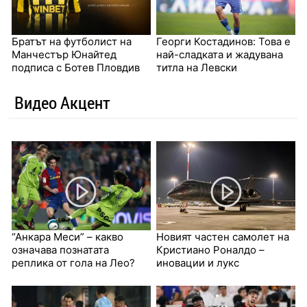
Братът на футболист на
Георги Костадинов: Това е
Манчестър Юнайтед
най-сладката и жадувана
подписа с Ботев Пловдив
титла на Левски
Видео Акцент
“Анкара Меси” – какво
Новият частен самолет на
означава познатата
Кристиано Роналдо –
реплика от гола на Лео?
иновации и лукс