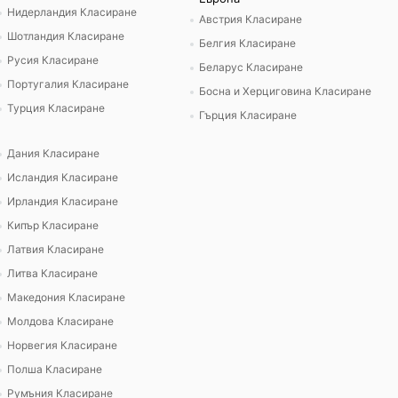
Нидерландия Класиране
Австрия Класиране
Шотландия Класиране
Белгия Класиране
Русия Класиране
Беларус Класиране
Португалия Класиране
Босна и Херциговина Класиране
Турция Класиране
Гърция Класиране
Дания Класиране
Исландия Класиране
Ирландия Класиране
Кипър Класиране
Латвия Класиране
Литва Класиране
Македония Класиране
Молдова Класиране
Норвегия Класиране
Полша Класиране
Румъния Класиране