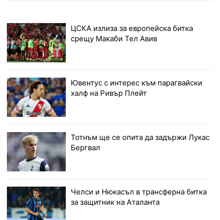
ЦСКА излиза за европейска битка
срещу Макаби Тел Авив
Ювентус с интерес към парагвайски
халф на Ривър Плейт
Тотнъм ще се опита да задържи Лукас
Бергвал
Челси и Нюкасъл в трансферна битка
за защитник на Аталанта