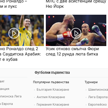
но Роналдо –
МЛС с две асистенции срещу
и и лукс
Ню Йорк
но Роналдо след 2
Усик отново смълча Фюри
в Саудитска Арабия:
след 12 рунда люта битка
 е хубав
Футболни първенства
вят
Популярни първенства
Турнири
ранция
България Класиране
Шампионска
пионска Лига
Англия Класиране
Лига Европа
а Европа
Германия Класиране
Европейско