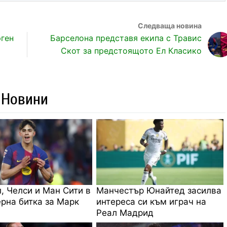
рген
Барселона представя екипа с Травис
Скот за предстоящото Ел Класико
 Новини
, Челси и Ман Сити в
Манчестър Юнайтед засилва
рна битка за Марк
интереса си към играч на
Реал Мадрид