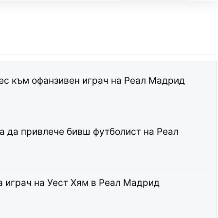
ес към офанзивен играч на Реал Мадрид
а да привлече бивш футболист на Реал
 играч на Уест Хям в Реал Мадрид