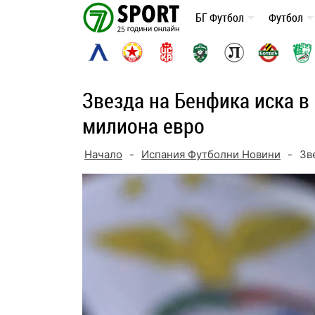
Skip
БГ Футбол
Футбол
to
content
Звезда на Бенфика иска в 
милиона евро
Начало
-
Испания Футболни Новини
-
Зв