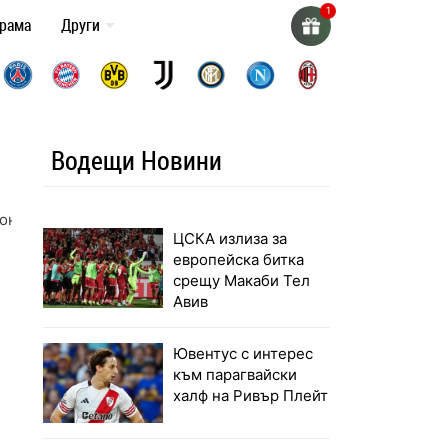
грама
Други
Водещи Новини
иона евро
ЦСКА излиза за
европейска битка
срещу Макаби Тел
Авив
Ювентус с интерес
към парагвайски
халф на Ривър Плейт