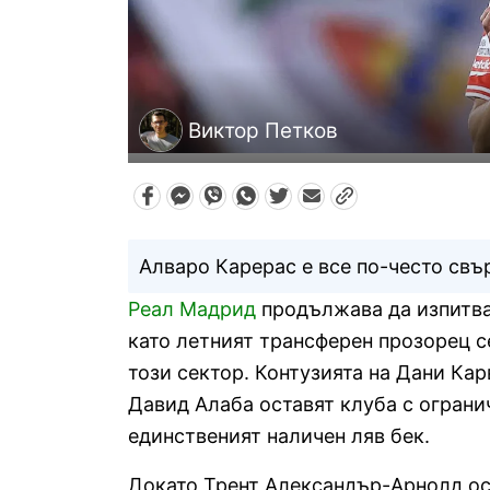
Виктор Петков
Алваро Карерас е все по-често свъ
Реал Мадрид
продължава да изпитва
като летният трансферен прозорец се
този сектор. Контузията на Дани Ка
Давид Алаба оставят клуба с ограни
единственият наличен ляв бек.
Докато Трент Александър-Арнолд ост