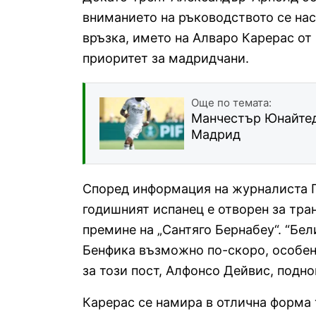
вниманието на ръководството се нас
връзка, името на Алваро Карерас от
приоритет за мадридчани.
Още по темата:
Манчестър Юнайтед 
Мадрид
Според информация на журналиста Ги
годишният испанец е отворен за тра
премине на „Сантяго Бернабеу“. “Бе
Бенфика възможно по-скоро, особен
за този пост, Алфонсо Дейвис, подн
Карерас се намира в отлична форма т