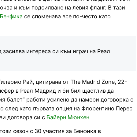
очва и към подсилване на левия фланг. В тази
Бенфика
се споменава все по-често като
засилва интереса си към играч на Реал
лермо Рай, цитирана от The Madrid Zone, 22-
нсфер в Реал Мадрид и би бил щастлив да
лия балет” работи усилено да намери договорка с
о след като първата опция на Флорентино Перес
ови договора си с
Байерн Мюнхен
.
ози сезон с 30 участия за Бенфика в