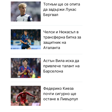
Тотнъм ще се опита
да задържи Лукас
Бергвал
Челси и Нюкасъл в
трансферна битка за
защитник на
Аталанта
Астън Вила иска да
привлече талант на
Барселона
Федерико Киеза
почти сигурно ще
остане в Ливърпул