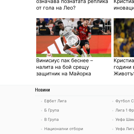
означава познатата реплика
Кристиа
от гола на Лео?
иноваци
Винисиус пак беснее –
Кристиа
налита на бой срещу
години 
защитник на Майорка
Животът
Новини
Ефбет Лига
Футбол С
Б Група
Лига 1 Ф
В Група
Уефа Шам
Национални отбори
Уефа Лиг