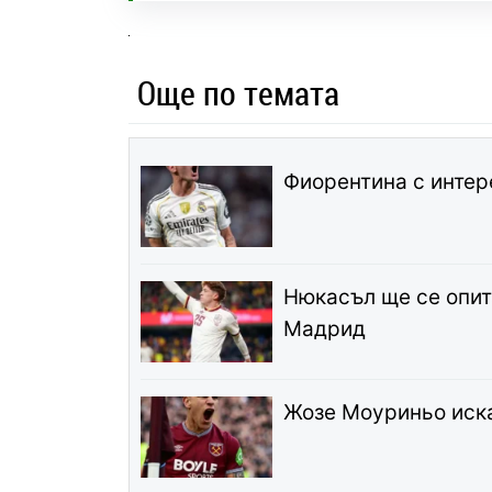
Още по темата
Фиорентина с интер
Нюкасъл ще се опит
Мадрид
Жозе Моуриньо иска