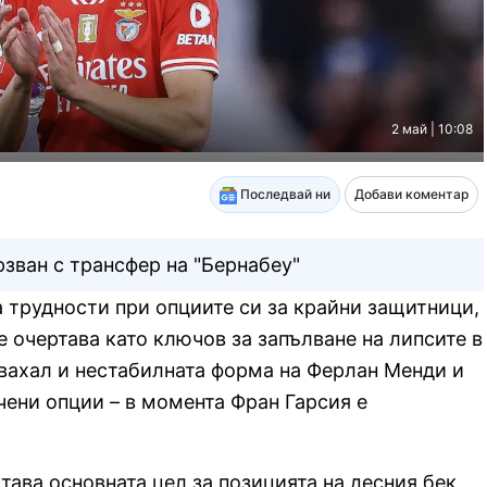
2 май | 10:08
Последвай ни
Добави коментар
рзван с трансфер на "Бернабеу"
 трудности при опциите си за крайни защитници,
 очертава като ключов за запълване на липсите в
рвахал и нестабилната форма на Ферлан Менди и
чени опции – в момента Фран Гарсия е
ава основната цел за позицията на десния бек,