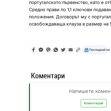
португалското първенство, като е от
Средно прави по 1,1 ключови подаван
положения. Договорът му с португалс
освобождаваща клауза в размер на 
Последвай ни
Коментари
Напишете комен
Коментирай