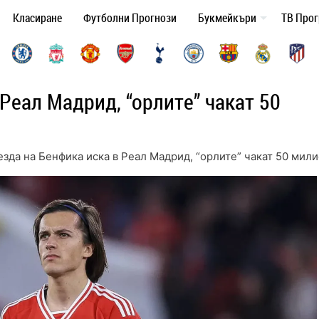
Класиране
Футболни Прогнози
Букмейкъри
ТВ Про
Реал Мадрид, “орлите” чакат 50
езда на Бенфика иска в Реал Мадрид, “орлите” чакат 50 мил