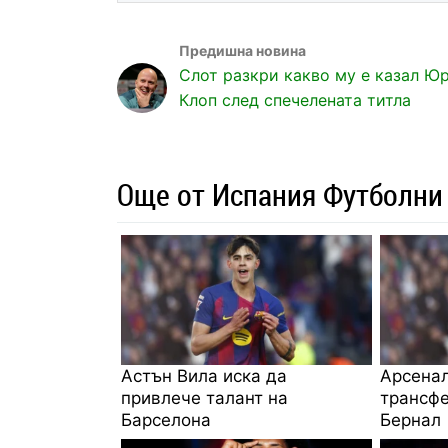
Слот разкри какво му е казал Ю
Клоп след спечелената титла
Още от Испания Футболни
Астън Вила иска да
Арсенал
привлече талант на
трансфе
Барселона
Бернал