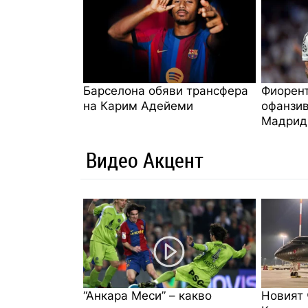
Барселона обяви трансфера
Фиорент
на Карим Адейеми
офанзив
Мадрид
Видео Акцент
“Анкара Меси” – какво
Новият 