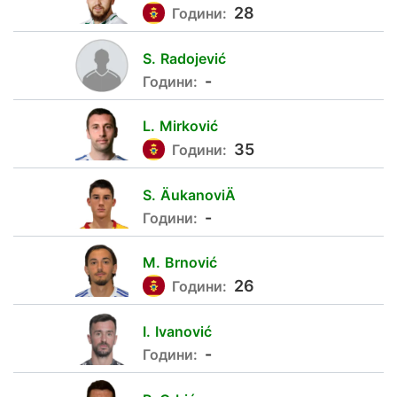
28
Години:
S.
Radojević
-
Години:
L.
Mirković
8
35
Години:
S.
ÄukanoviÄ
-
Години:
M.
Brnović
11
26
Години:
I.
Ivanović
7
-
Години: