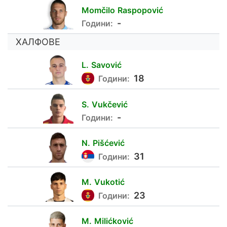
Momčilo
Raspopović
20
-
Години:
ХАЛФОВЕ
L.
Savović
22
18
Години:
S.
Vukčević
-
Години:
N.
Pišćević
32
31
Години:
M.
Vukotić
11
23
Години:
M.
Milićković
10