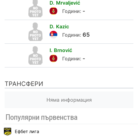
D.
Mrvaljević
-
Години:
D.
Kazic
65
Години:
I.
Brnović
-
Години:
ТРАНСФЕРИ
Няма информация
Популярни първенства
Ефбет лига