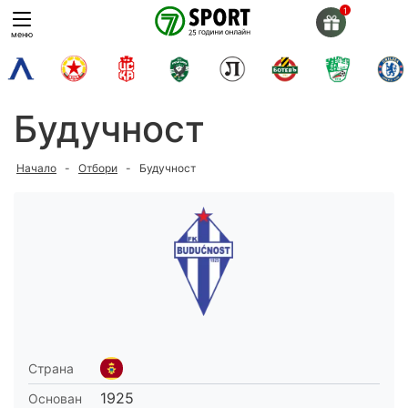
Skip
to
меню
content
Будучност
Начало
-
Отбори
-
Будучност
Страна
1925
Основан