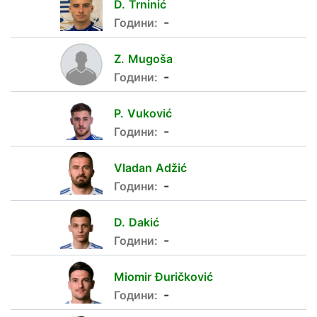
D.
Trninić
30
-
Години:
Z.
Mugoša
-
Години:
P.
Vuković
36
-
Години:
Vladan
Adžić
33
-
Години:
D.
Dakić
35
-
Години:
Miomir
Đuričković
4
-
Години: