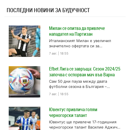
ПОСЛЕДНИ НОВИНИ ЗА БУДУЧНОСТ
Милан се опитва да привлече
нападател на Партизан
Италианският Милан е увеличил
значително офертата си за
черногорския футболист на Партизан
7 авг. | 18:55
Андрей Костич. Сръбският клуб
категорично е отхвърлил варианта...
Efbet Лига се завръща: Сезон 2024/25
започва с оспорван мач във Варна
Сам 50 дни пауза между двата
футболни сезона в България –
кампанията 2024/25 в efbet Лига
7 авг. | 18:55
започва днес с двубоя...
Ювентус привлича голям
черногорски талант
Ювентус ще привлече 17-годишния
черногорски талант Василие Аджич