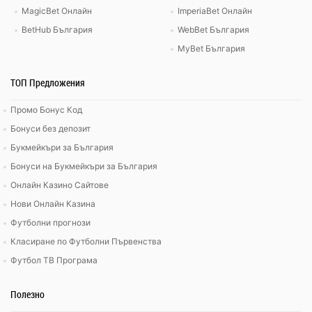
MagicBet Онлайн
ImperiaBet Онлайн
BetHub България
WebBet България
MyBet България
ТОП Предложения
Промо Бонус Код
Бонуси без депозит
Букмейкъри за България
Бонуси на Букмейкъри за България
Онлайн Казино Сайтове
Нови Онлайн Казина
Футболни прогнози
Класиране по Футболни Първенства
Футбол ТВ Програма
Полезно