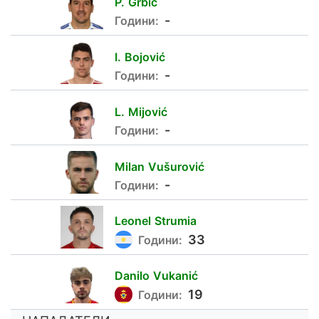
P.
Grbić
88
-
Години:
I.
Bojović
77
-
Години:
L.
Mijović
88
-
Години:
Milan
Vušurović
17
-
Години:
Leonel
Strumia
92
33
Години:
Danilo
Vukanić
44
19
Години: