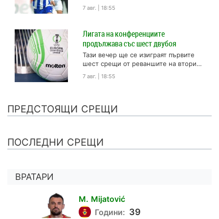
за сумата от 5 млн. евро, съобщата
7 авг. | 18:55
Скай Спортс. Преговорите между
Ювентус...
Лигата на конференциите
продължава със шест двубоя
Тази вечер ще се изиграят първите
шест срещи от реваншите на втория
квалификационен етап от
7 авг. | 18:55
надпреварата за Лигата на
конференциите....
ПРЕДСТОЯЩИ СРЕЩИ
ПОСЛЕДНИ СРЕЩИ
ВРАТАРИ
M.
Mijatović
1
39
Години: