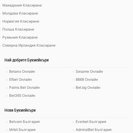
Македония Класиране
Молдова Класиране
Норвегия Класиране
Полша Класиране
Румъния Класиране
Северна Ирландия Класиране
Най-добрите Букмейкъри
Betano Онлайн
Sesame Онлайн
Efbet Онлайн
8888 Онлайн
Palms Bet Онлайн
Bet.bg Онлайн
Bet365 Онлайн
Нови Букмейкъри
Betvam България
Everbet България
Mrbit България
AdmiralBet България