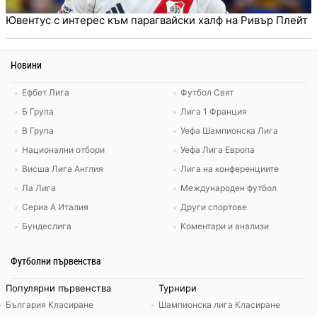
Ювентус с интерес към парагвайски халф на Ривър Плейт
Новини
Ефбет Лига
Футбол Свят
Б Група
Лига 1 Франция
В Група
Уефа Шампионска Лига
Национални отбори
Уефа Лига Европа
Висша Лига Англия
Лига на конференциите
Ла Лига
Международен футбол
Сериа А Италия
Други спортове
Бундеслига
Коментари и анализи
Футболни първенства
Популярни първенства
Турнири
България Класиране
Шампионска лига Класиране