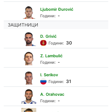
Ljubomir
Đurović
31
-
Години:
ЗАЩИТНИЦИ
D.
Grivić
30
Години:
Z.
Lambulić
35
-
Години:
I.
Serikov
5
31
Години:
A.
Orahovac
55
-
Години: