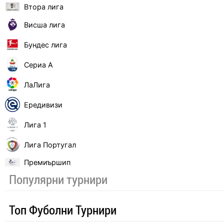
Втора лига
Висша лига
Бундес лига
Сериа А
ЛаЛига
Ередивизи
Лига 1
Лига Португал
Премиършип
Популярни турнири
Топ Фуболни Турнири