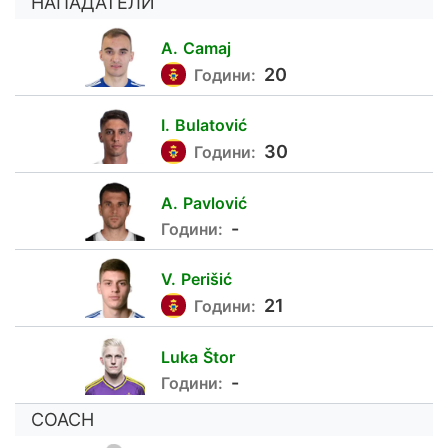
НАПАДАТЕЛИ
A.
Camaj
24
20
Години:
I.
Bulatović
11
30
Години:
A.
Pavlović
20
-
Години:
V.
Perišić
87
21
Години:
Luka
Štor
70
-
Години:
COACH