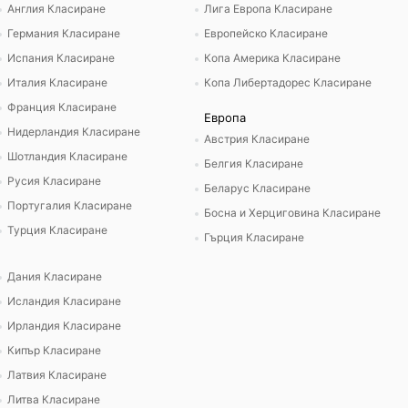
Англия Класиране
Лига Европа Класиране
Германия Класиране
Европейско Класиране
Испания Класиране
Копа Америка Класиране
Италия Класиране
Копа Либертадорес Класиране
Франция Класиране
Европа
Нидерландия Класиране
Австрия Класиране
Шотландия Класиране
Белгия Класиране
Русия Класиране
Беларус Класиране
Португалия Класиране
Босна и Херциговина Класиране
Турция Класиране
Гърция Класиране
Дания Класиране
Исландия Класиране
Ирландия Класиране
Кипър Класиране
Латвия Класиране
Литва Класиране