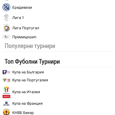
Ередивизи
Лига 1
Лига Португал
Премиършип
Популярни турнири
Топ Фуболни Турнири
Купа на България
Купа на Португалия
Купа на Италия
Купа на Франция
КНВБ Бекер