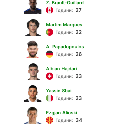
Z.
Brault-Guillard
2
27
Години:
Martim
Marques
26
22
Години:
A.
Papadopoulos
6
26
Години:
Albian
Hajdari
5
23
Години:
Yassin
Sbai
47
23
Години:
Ezgjan
Alioski
7
34
Години: