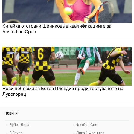
Китайка отстрани Шиникова в квалификациите за
Australian Open
Нови поблеми за Ботев Пловдив преди гостуването на
Лудогорец
Новини
Ефбет Лига
Футбол Свят
Б Група
Лига 1 Франция