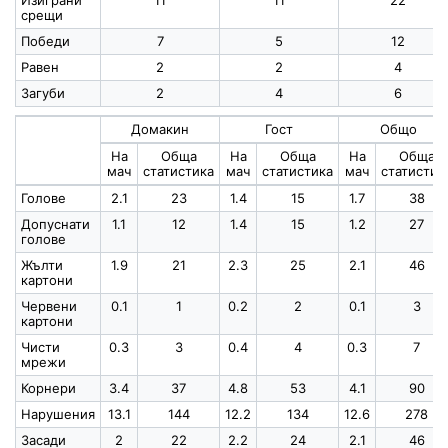
Изиграни
11
11
22
срещи
Победи
7
5
12
Равен
2
2
4
Загуби
2
4
6
Домакин
Гост
Общо
На
Обща
На
Обща
На
Обща
мач
статистика
мач
статистика
мач
статистик
Голове
2.1
23
1.4
15
1.7
38
Допуснати
1.1
12
1.4
15
1.2
27
голове
Жълти
1.9
21
2.3
25
2.1
46
картони
Червени
0.1
1
0.2
2
0.1
3
картони
Чисти
0.3
3
0.4
4
0.3
7
мрежи
Корнери
3.4
37
4.8
53
4.1
90
Нарушения
13.1
144
12.2
134
12.6
278
Засади
2
22
2.2
24
2.1
46