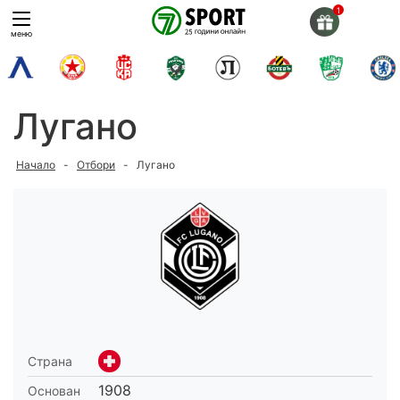
Skip
to
меню
content
Лугано
Начало
-
Отбори
-
Лугано
Страна
1908
Основан