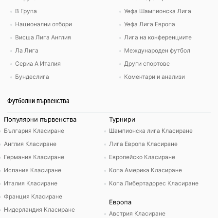
В Група
Уефа Шампионска Лига
Национални отбори
Уефа Лига Европа
Висша Лига Англия
Лига на конференциите
Ла Лига
Международен футбол
Сериа А Италия
Други спортове
Бундеслига
Коментари и анализи
Футболни първенства
Популярни първенства
Турнири
България Класиране
Шампионска лига Класиране
Англия Класиране
Лига Европа Класиране
Германия Класиране
Европейско Класиране
Испания Класиране
Копа Америка Класиране
Италия Класиране
Копа Либертадорес Класиране
Франция Класиране
Европа
Нидерландия Класиране
Австрия Класиране