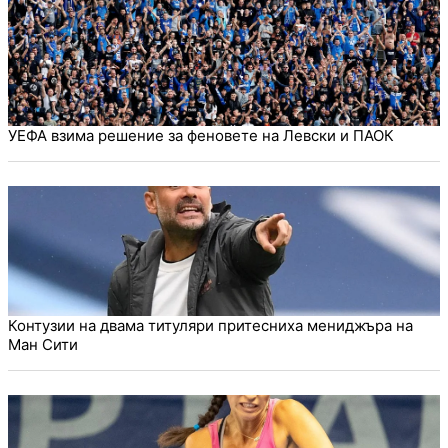
УЕФА взима решение за феновете на Левски и ПАОК
Контузии на двама титуляри притесниха мениджъра на
Ман Сити