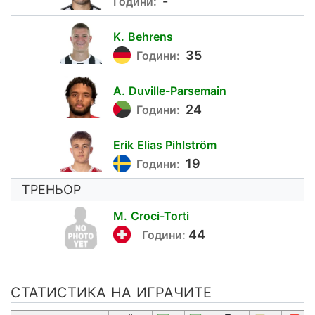
-
Години:
K.
Behrens
91
35
Години:
A.
Duville-Parsemain
97
24
Години:
Erik
Elias Pihlström
24
19
Години:
ТРЕНЬОР
M.
Croci-Torti
44
Години:
СТАТИСТИКА НА ИГРАЧИТЕ