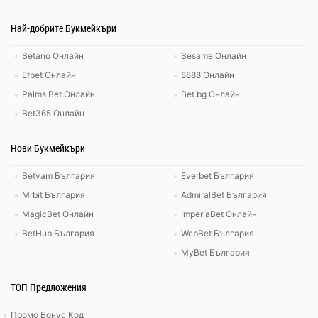
Най-добрите Букмейкъри
Betano Онлайн
Sesame Онлайн
Efbet Онлайн
8888 Онлайн
Palms Bet Онлайн
Bet.bg Онлайн
Bet365 Онлайн
Нови Букмейкъри
Betvam България
Everbet България
Mrbit България
AdmiralBet България
MagicBet Онлайн
ImperiaBet Онлайн
BetHub България
WebBet България
MyBet България
ТОП Предложения
Промо Бонус Код