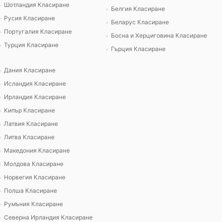
Шотландия Класиране
Белгия Класиране
Русия Класиране
Беларус Класиране
Португалия Класиране
Босна и Херциговина Класиране
Турция Класиране
Гърция Класиране
Дания Класиране
Исландия Класиране
Ирландия Класиране
Кипър Класиране
Латвия Класиране
Литва Класиране
Македония Класиране
Молдова Класиране
Норвегия Класиране
Полша Класиране
Румъния Класиране
Северна Ирландия Класиране