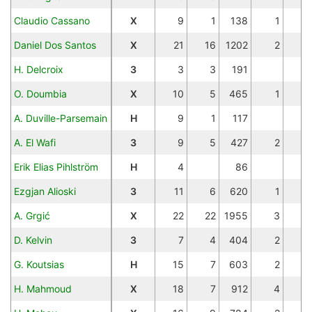
Claudio Cassano
Х
9
1
138
1
Daniel Dos Santos
Х
21
16
1202
2
H. Delcroix
З
3
3
191
O. Doumbia
Х
10
5
465
1
A. Duville-Parsemain
Н
9
1
117
A. El Wafi
З
9
5
427
2
Erik Elias Pihlström
Н
4
86
Ezgjan Alioski
З
11
6
620
1
A. Grgić
Х
22
22
1955
3
D. Kelvin
З
7
4
404
2
G. Koutsias
Н
15
7
603
2
H. Mahmoud
Х
18
7
912
4