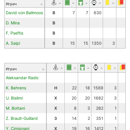
Играч
David von Ballmoos
В
7
7
630
D. Mina
В
F. Pseftis
В
A. Saipi
В
15
15
1350
3
Играч
Aleksandar Radic
K. Behrens
Н
22
18
1569
3
U. Bislimi
Х
20
20
1682
3
M. Bottani
Х
8
3
282
1
Z. Brault-Guillard
З
14
2
351
1
Y. Cimignani
Х
19
16
1412
1