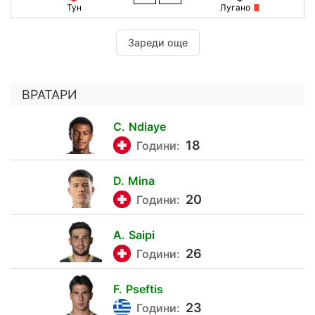
Тун
Лугано
Зареди още
ВРАТАРИ
C.
Ndiaye
18
Години:
D.
Mina
99
20
Години:
A.
Saipi
1
26
Години:
F.
Pseftis
15
23
Години: