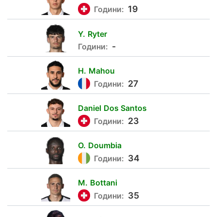
49
19
Години:
Y.
Ryter
7
-
Години:
H.
Mahou
18
27
Години:
Daniel
Dos Santos
27
23
Години:
O.
Doumbia
20
34
Години:
M.
Bottani
10
35
Години: