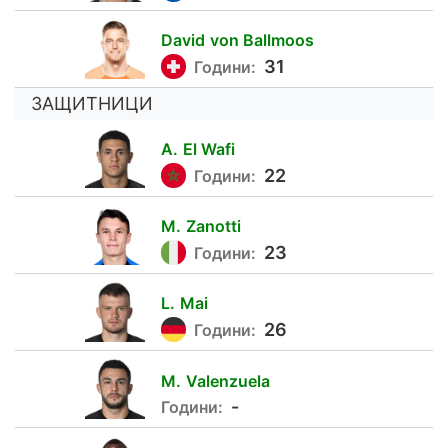
David
von Ballmoos
16
31
Години:
ЗАЩИТНИЦИ
A.
El Wafi
22
22
Години:
M.
Zanotti
46
23
Години:
L.
Mai
17
26
Години:
M.
Valenzuela
3
-
Години: