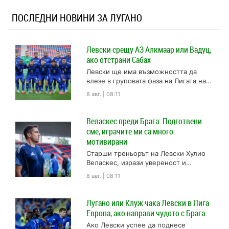
ПОСЛЕДНИ НОВИНИ ЗА ЛУГАНО
Левски срещу АЗ Алкмаар или Вадуц,
ако отстрани Сабах
Левски ще има възможността да
влезе в груповата фаза на Лигата на
Конференциите, ако първо отстрани
8 авг. | 08:11
Сабах, а след това...
Веласкес преди Брага: Подготвени
сме, играчите ми са много
мотивирани
Старши треньорът на Левски Хулио
Веласкес, изрази увереност и
оптимизъм преди решителния
8 авг. | 08:11
реванш срещу португалския Брага
във втория квалификационен кръг...
Лугано или Клуж чака Левски в Лига
Европа, ако направи чудото с Брага
Ако Левски успее да поднесе