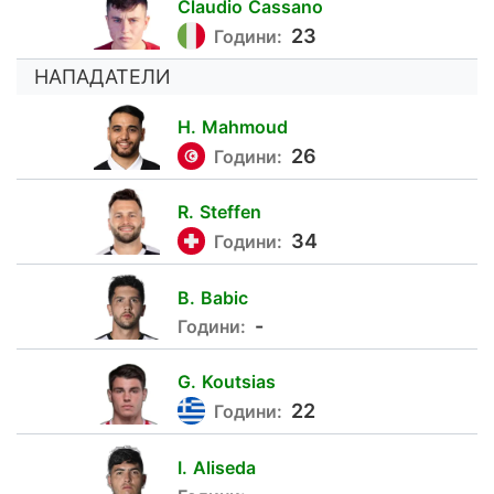
Claudio
Cassano
19
23
Години:
НАПАДАТЕЛИ
H.
Mahmoud
29
26
Години:
R.
Steffen
11
34
Години:
B.
Babic
27
-
Години:
G.
Koutsias
9
22
Години:
I.
Aliseda
31