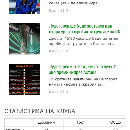
сензация и да елиминира
португалския гранд Спортинг Брага,
8 авг. | 08:11
„сините“ ще се изправят срещу
победителя от...
Лудогорец ще бъде поставен във
втора урна в жребия за групите на ЛК
Днес от 15:30 часа ще бъде изтеглен
жребият за групите на Лигата на
конференциите. Това е единственият
8 авг. | 08:11
европейски турнир, в...
Лудогорец изтегли „късата клечка“
ако премине през Астана
12-кратните шампиони на България
нямаха късмет в жребия за
плейофната фаза от турнира Лига
8 авг. | 08:11
Европа. Така ако Лудогорец
преодолее Астана...
СТАТИСТИКА НА КЛУБА
Домакин
Гост
Общо