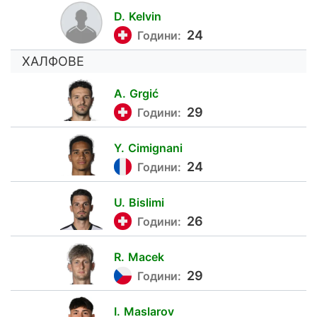
D.
Kelvin
4
24
Години:
ХАЛФОВЕ
A.
Grgić
8
29
Години:
Y.
Cimignani
21
24
Години:
U.
Bislimi
25
26
Години:
R.
Macek
7
29
Години:
I.
Maslarov