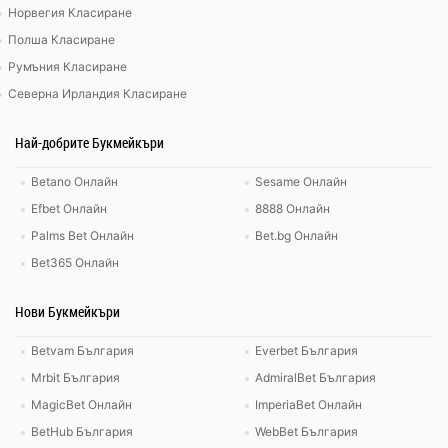
Норвегия Класиране
Полша Класиране
Румъния Класиране
Северна Ирландия Класиране
Най-добрите Букмейкъри
Betano Онлайн
Sesame Онлайн
Efbet Онлайн
8888 Онлайн
Palms Bet Онлайн
Bet.bg Онлайн
Bet365 Онлайн
Нови Букмейкъри
Betvam България
Everbet България
Mrbit България
AdmiralBet България
MagicBet Онлайн
ImperiaBet Онлайн
BetHub България
WebBet България