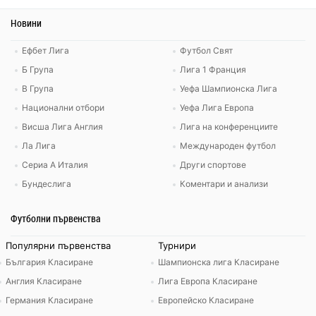
Новини
Ефбет Лига
Футбол Свят
Б Група
Лига 1 Франция
В Група
Уефа Шампионска Лига
Национални отбори
Уефа Лига Европа
Висша Лига Англия
Лига на конференциите
Ла Лига
Международен футбол
Сериа А Италия
Други спортове
Бундеслига
Коментари и анализи
Футболни първенства
Популярни първенства
Турнири
България Класиране
Шампионска лига Класиране
Англия Класиране
Лига Европа Класиране
Германия Класиране
Европейско Класиране