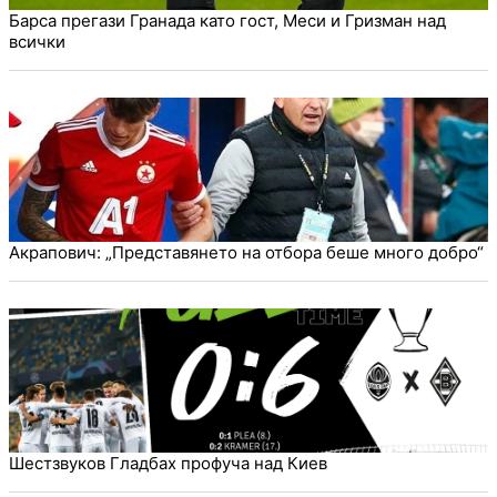
Барса прегази Гранада като гост, Меси и Гризман над
всички
Акрапович: „Представянето на отбора беше много добро“
Шестзвуков Гладбах профуча над Киев