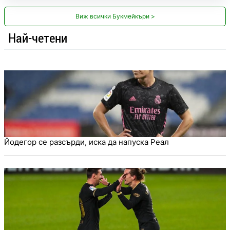
Виж всички Букмейкъри >
Най-четени
Йодегор се разсърди, иска да напуска Реал