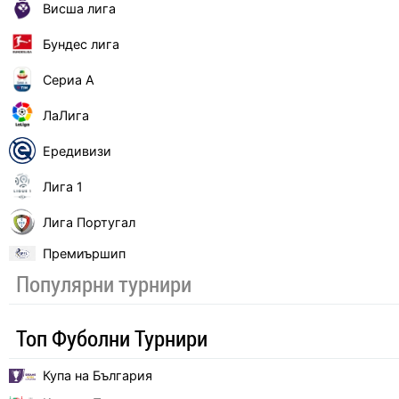
Висша лига
Бундес лига
Сериа А
ЛаЛига
Ередивизи
Лига 1
Лига Португал
Премиършип
Популярни турнири
Топ Фуболни Турнири
Купа на България