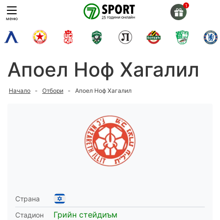
Skip
to
меню
content
Апоел Ноф Хагалил
Начало
-
Отбори
-
Апоел Ноф Хагалил
Страна
Грийн стейдиъм
Стадион