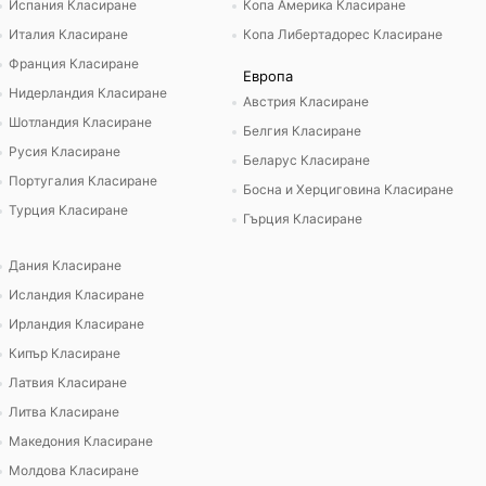
Испания Класиране
Копа Америка Класиране
Италия Класиране
Копа Либертадорес Класиране
Франция Класиране
Европа
Нидерландия Класиране
Австрия Класиране
Шотландия Класиране
Белгия Класиране
Русия Класиране
Беларус Класиране
Португалия Класиране
Босна и Херциговина Класиране
Турция Класиране
Гърция Класиране
Дания Класиране
Исландия Класиране
Ирландия Класиране
Кипър Класиране
Латвия Класиране
Литва Класиране
Македония Класиране
Молдова Класиране