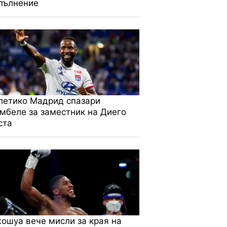
пълнение
летико Мадрид спазари
мбеле за заместник на Диего
ста
ошуа вече мисли за края на