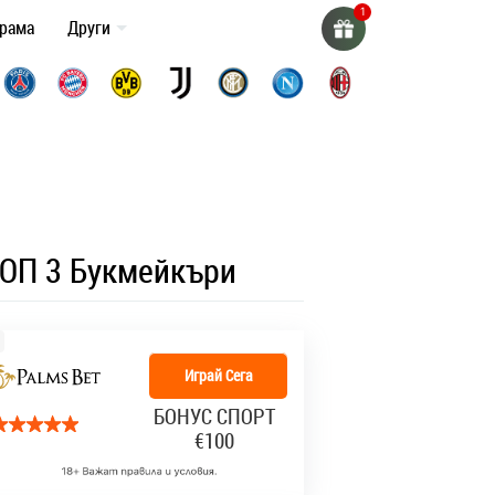
грама
Други
ОП 3 Букмейкъри
Играй Сега
БОНУС СПОРТ
€100