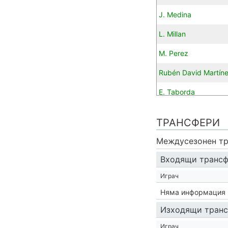
J. Medina
L. Millan
M. Perez
Rubén David Martín
E. Taborda
M. Valenzuela
ТРАНСФЕРИ
J. de Irastorza
Междусезонен тр
Входящи транс
Играч
Няма информация
Изходящи тран
Играч