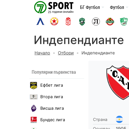
Skip
БГ Футбол
Футбол
to
content
Индепендианте
Начало
-
Отбори
-
Индепендианте
Популярни първенства
Ефбет лига
Втора лига
Висша лига
Страна
Бундес лига
1905
Основан