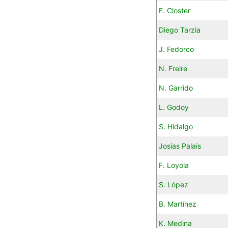
F. Closter
Diego Tarzia
J. Fedorco
N. Freire
N. Garrido
L. Godoy
S. Hidalgo
Josias Palais
F. Loyola
S. López
B. Martínez
K. Medina