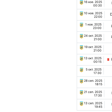
16 ное. 2025
00:30
10 ное. 2025
D
22:00
1 ное. 2025
23:00
24 окт. 2025
21:00
19 окт. 2025
21:00
13 окт. 2025
00:15
5 окт. 2025
17:30
28 сеп. 2025
18:15
21 сеп. 2025
17:30
13 сеп. 2025
19:45