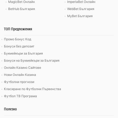
MagicBet Онлайн
ImperiaBet Онлайн
BetHub България
WebBet България
MyBet България
ТОП Предложения
Промо Бонус Код
Бонуси без депозит
Букмейкъри за България
Бонуси на Букмейкъри за България
Онлайн Казино Сайтове
Нови Онлайн Казина
Футболни прогнози
Класиране по Футболни Първенства
Футбол ТВ Програма
Полезно