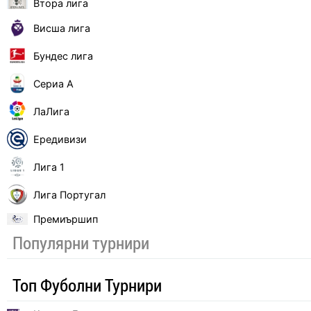
Втора лига
Висша лига
Бундес лига
Сериа А
ЛаЛига
Ередивизи
Лига 1
Лига Португал
Премиършип
Популярни турнири
Топ Фуболни Турнири