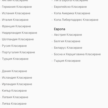
Англия Класиране
Лига Европа Класиране
Германия Класиране
Европейско Класиране
Испания Класиране
Копа Америка Класиране
Италия Класиране
Копа Либертадорес Класиране
Франция Класиране
Европа
Нидерландия Класиране
Австрия Класиране
Шотландия Класиране
Белгия Класиране
Русия Класиране
Беларус Класиране
Португалия Класиране
Босна и Херциговина Класиране
Турция Класиране
Гърция Класиране
Дания Класиране
Исландия Класиране
Ирландия Класиране
Кипър Класиране
Латвия Класиране
Литва Класиране