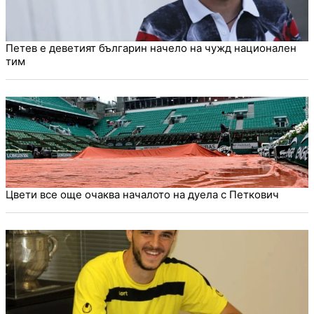
Петев е деветият българин начело на чужд национален
тим
Цвети все още очаква началото на дуела с Петкович