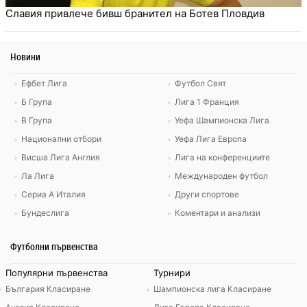
Славия привлече бивш бранител на Ботев Пловдив
Новини
Ефбет Лига
Футбол Свят
Б Група
Лига 1 Франция
В Група
Уефа Шампионска Лига
Национални отбори
Уефа Лига Европа
Висша Лига Англия
Лига на конференциите
Ла Лига
Международен футбол
Сериа А Италия
Други спортове
Бундеслига
Коментари и анализи
Футболни първенства
Популярни първенства
Турнири
България Класиране
Шампионска лига Класиране