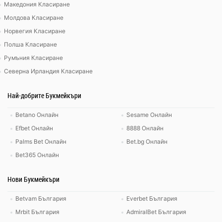
Македония Класиране
Молдова Класиране
Норвегия Класиране
Полша Класиране
Румъния Класиране
Северна Ирландия Класиране
Най-добрите Букмейкъри
Betano Онлайн
Sesame Онлайн
Efbet Онлайн
8888 Онлайн
Palms Bet Онлайн
Bet.bg Онлайн
Bet365 Онлайн
Нови Букмейкъри
Betvam България
Everbet България
Mrbit България
AdmiralBet България