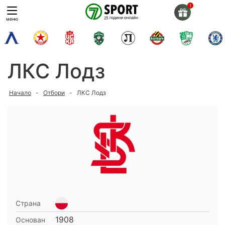
Skip
to
меню
content
ЛКС Лодз
Начало
-
Отбори
-
ЛКС Лодз
Страна
1908
Основан