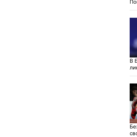
По
В 
ли
Бе
св