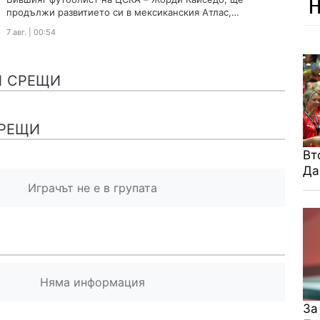
Н
продължи развитието си в мексиканския Атлас,
съобщават местните медии. Настоящият клуб на...
7 авг. | 00:54
И СРЕЩИ
РЕЩИ
Вт
Да
Играчът не е в групата
Няма информация
За