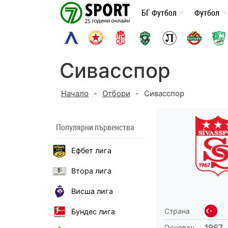
Skip
БГ Футбол
Футбол
to
content
Сивасспор
Начало
-
Отбори
-
Сивасспор
Популярни първенства
Ефбет лига
Втора лига
Висша лига
Страна
Бундес лига
1967
Основан