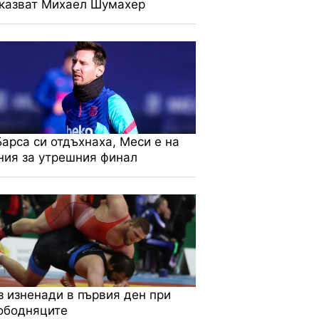
казват Михаел Шумахер
Барса си отдъхнаха, Меси е на
ния за утрешния финал
з изненади в първия ден при
ободняците