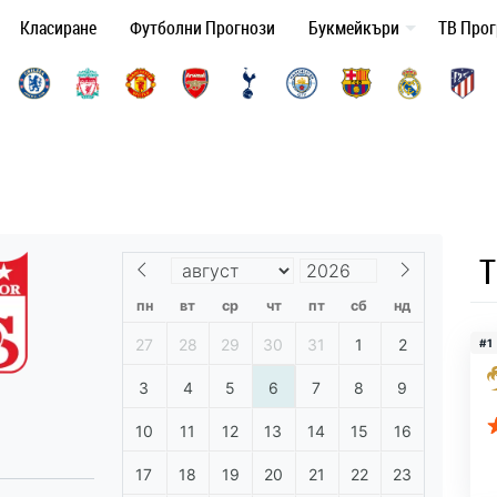
Класиране
Футболни Прогнози
Букмейкъри
ТВ Про
Т
пн
вт
ср
чт
пт
сб
нд
27
28
29
30
31
1
2
#1
3
4
5
6
7
8
9
10
11
12
13
14
15
16
17
18
19
20
21
22
23