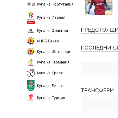
Купа на Португалия
Купа на Италия
ПРЕДСТОЯЩ
Купа на Франция
КНВБ Бекер
ПОСЛЕДНИ С
Купа на Шотландия
Купа на Германия
Купа на Краля
Купа на Лигата
ТРАНСФЕРИ
Купа на Турция