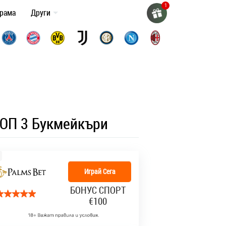
грама
Други
ОП 3 Букмейкъри
Играй Сега
БОНУС СПОРТ
€100