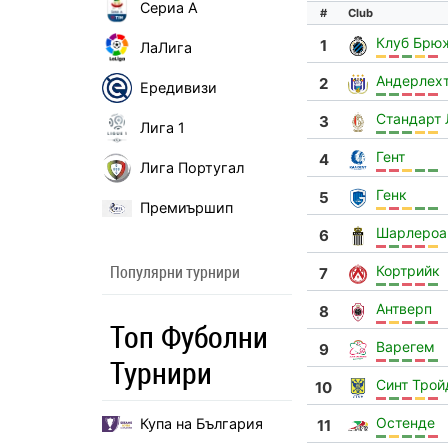
Сериа А
#
Club
Клуб Брю
1
ЛаЛига
Андерлех
2
Ередивизи
Стандарт
3
Лига 1
Гент
4
Лига Португал
Генк
5
Премиършип
Шарлероа
6
Популярни турнири
Кортрийк
7
Антверп
8
Топ Фуболни
Варегем
9
Турнири
Синт Трой
10
Остенде
Купа на България
11