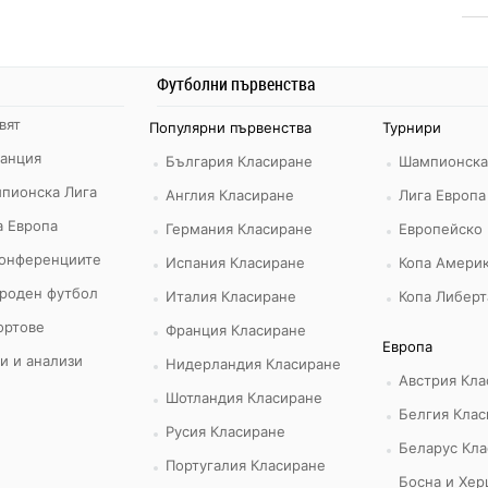
Футболни първенства
вят
Популярни първенства
Турнири
ранция
България Класиране
Шампионска
пионска Лига
Англия Класиране
Лига Европа
а Европа
Германия Класиране
Европейско
конференциите
Испания Класиране
Копа Америк
роден футбол
Италия Класиране
Копа Либерт
ортове
Франция Класиране
Европа
и и анализи
Нидерландия Класиране
Австрия Кла
Шотландия Класиране
Белгия Клас
Русия Класиране
Беларус Кла
Португалия Класиране
Босна и Хер