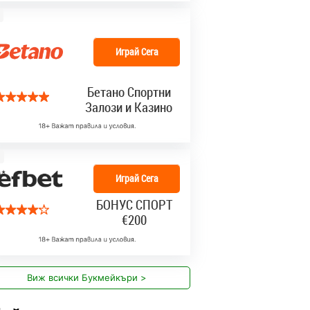
Играй Сега
Бетано Спортни
Залози и Казино
Играй Сега
БОНУС СПОРТ
€200
Виж всички Букмейкъри >