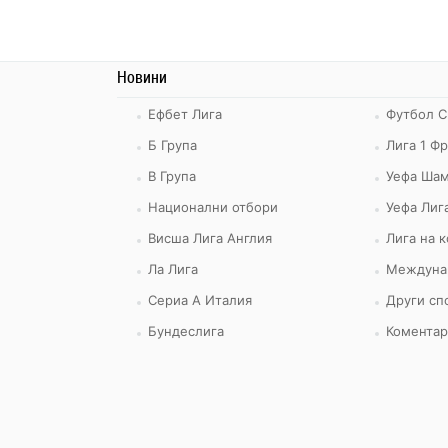
Новини
Ефбет Лига
Футбол С
Б Група
Лига 1 Ф
В Група
Уефа Шам
Национални отбори
Уефа Лиг
Висша Лига Англия
Лига на 
Ла Лига
Междуна
Сериа А Италия
Други сп
Бундеслига
Коментар