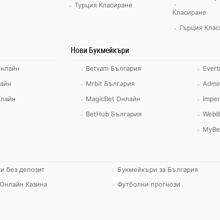
Турция Класиране
Класиране
Гърция Клас
Нови Букмейкъри
Онлайн
Betvam България
Ever
айн
Mrbit България
Admir
нлайн
MagicBet Онлайн
Imper
BetHub България
WebB
MyBe
и без депозит
Букмейкъри за България
Онлайн Казина
Футболни прогнози