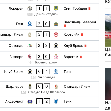
Юс
21 окт
1
1
Локерен
Синт Тройден
Дакнам стадион
Ваасланд-Беверен
21 окт
2
0
Гент
3
1
андарт Лиеж
Кортрийк
22 окт
2
3
Остенде
Клуб Брюж
22 окт
Ца
би
3
0
Антверп
Варегем
22 окт
Босейлстадион
0
1
Клуб Брюж
Гент
Ян Брейдел
0
0
Шарлероа
Стандарт Лиеж
Стад дю Пе де Шарлероа
1
2
Андерлехт
Генк
На
да