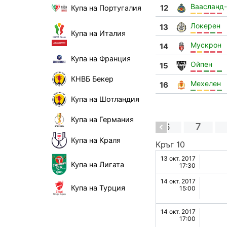
Ваасланд
12
Купа на Португалия
Локерен
13
Купа на Италия
Мускрон
14
Купа на Франция
Ойпен
15
КНВБ Бекер
Мехелен
16
Купа на Шотландия
Купа на Германия
1
2
3
4
5
6
7
Купа на Краля
Кръг 10
13 окт. 2017
0
1
н
Шарлероа
Купа на Лигата
17:30
Стайен
14 окт. 2017
Купа на Турция
15:00
3
3
н
Генк
14 окт. 2017
2
2
н
Мехелен
17:00
Ле Каноние