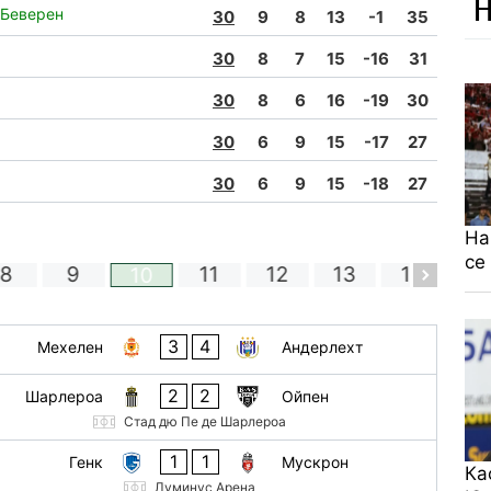
Н
-Беверен
30
9
8
13
-1
35
30
8
7
15
-16
31
30
8
6
16
-19
30
30
6
9
15
-17
27
30
6
9
15
-18
27
На
се
8
9
11
12
13
14
1
10
Кръг 1
20 окт
3
4
Мехелен
Андерлехт
2
2
Шарлероа
Ойпен
21 окт
Стад дю Пе де Шарлероа
1
1
Генк
Мускрон
Ка
21 окт
Луминус Арена