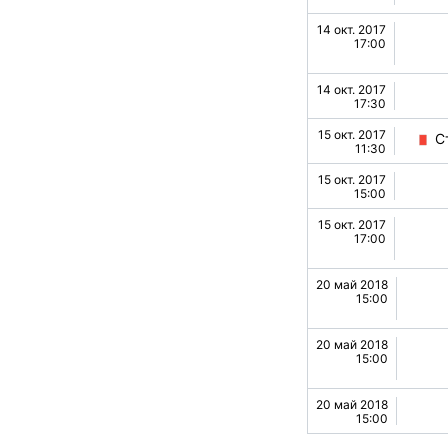
14 окт. 2017
3
0
н
Антверп
17:00
1
2
к
Остенде
14 окт. 2017
Гулденспорен стадион
17:30
15 окт. 2017
2
1
ж
Гент
Ст
11:30
15 окт. 2017
1
0
т
Стандарт Лиеж
15:00
15 окт. 2017
1
3
м
Локерен
17:00
Регенбугстадион
20 май 2018
1
0
т
Андерлехт
15:00
Геламко Арена
20 май 2018
1
1
ж
Клуб Брюж
15:00
4
1
к
Шарлероа
20 май 2018
Луминус Арена
15:00