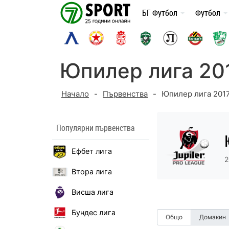
Skip
БГ Футбол
Футбол
to
content
Юпилер лига 201
Начало
-
Първенства
-
Юпилер лига 2017
Популярни първенства
Ефбет лига
2
Втора лига
Висша лига
Бундес лига
Общо
Домакин