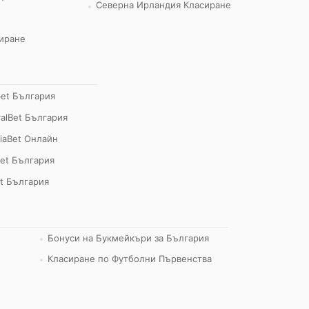
Северна Ирландия Класиране
иране
bet България
alBet България
iaBet Онлайн
et България
t България
Бонуси на Букмейкъри за България
Класиране по Футболни Първенства