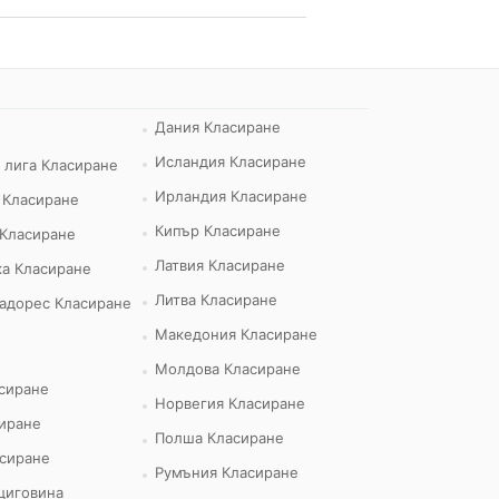
Дания Класиране
Исландия Класиране
 лига Класиране
Ирландия Класиране
 Класиране
Кипър Класиране
 Класиране
Латвия Класиране
а Класиране
Литва Класиране
адорес Класиране
Македония Класиране
Молдова Класиране
сиране
Норвегия Класиране
иране
Полша Класиране
сиране
Румъния Класиране
циговина