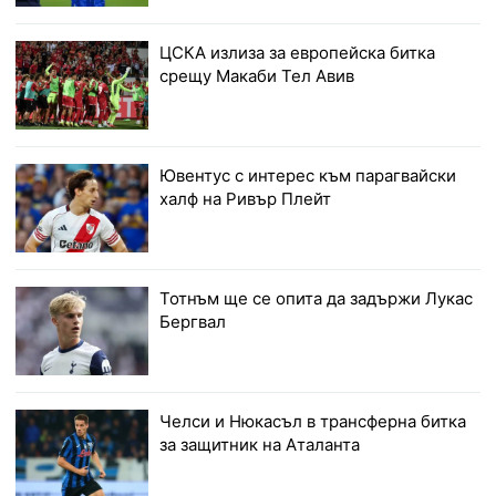
ЦСКА излиза за европейска битка
срещу Макаби Тел Авив
Ювентус с интерес към парагвайски
халф на Ривър Плейт
Тотнъм ще се опита да задържи Лукас
Бергвал
Челси и Нюкасъл в трансферна битка
за защитник на Аталанта