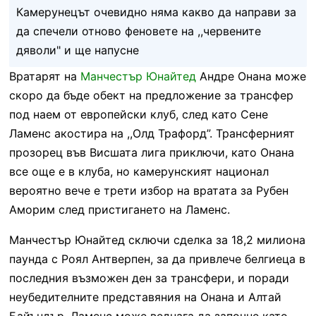
Камерунецът очевидно няма какво да направи за
да спечели отново феновете на ,,червените
дяволи" и ще напусне
Вратарят на
Манчестър Юнайтед
Андре Онана може
скоро да бъде обект на предложение за трансфер
под наем от европейски клуб, след като Сене
Ламенс акостира на ,,Олд Трафорд”. Трансферният
прозорец във Висшата лига приключи, като Онана
все още е в клуба, но камерунският национал
вероятно вече е трети избор на вратата за Рубен
Аморим след пристигането на Ламенс.
Манчестър Юнайтед сключи сделка за 18,2 милиона
паунда с Роял Антверпен, за да привлече белгиеца в
последния възможен ден за трансфери, и поради
неубедителните представяния на Онана и Алтай
Байъндър, Ламенс може веднага да започне като