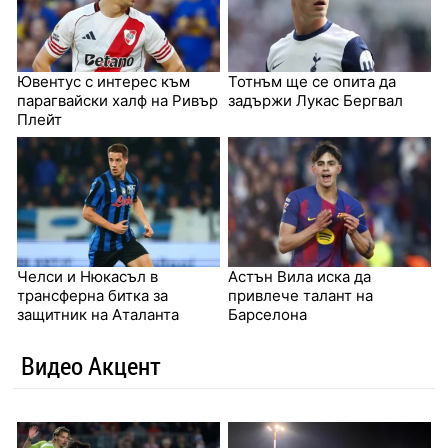
Ювентус с интерес към
Тотнъм ще се опита да
парагвайски халф на Ривър
задържи Лукас Бергвал
Плейт
Челси и Нюкасъл в
Астън Вила иска да
трансферна битка за
привлече талант на
защитник на Аталанта
Барселона
Видео Акцент