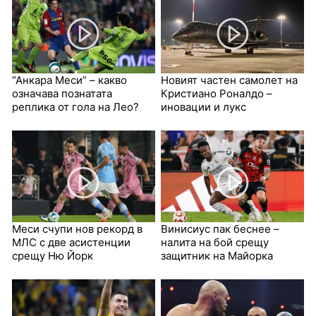
“Анкара Меси” – какво
Новият частен самолет на
означава познатата
Кристиано Роналдо –
реплика от гола на Лео?
иновации и лукс
Меси счупи нов рекорд в
Винисиус пак беснее –
МЛС с две асистенции
налита на бой срещу
срещу Ню Йорк
защитник на Майорка