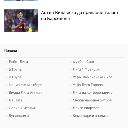
Астън Вила иска да привлече талант
на Барселона
Новини
Ефбет Лига
Футбол Свят
Б Група
Лига 1 Франция
В Група
Уефа Шампионска Лига
Национални отбори
Уефа Лига Европа
Висша Лига Англия
Лига на конференциите
Ла Лига
Международен футбол
Сериа А Италия
Други спортове
Бундеслига
Коментари и анализи