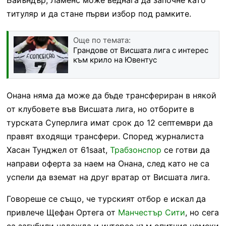
титуляр и да стане първи избор под рамките.
Още по темата:
Грандове от Висшата лига с интерес
към крило на Ювентус
Онана няма да може да бъде трансфериран в някой
от клубовете във Висшата лига, но отборите в
турската Суперлига имат срок до 12 септември да
правят входящи трансфери. Според журналиста
Хасан Тунджел от 61saat,
Трабзонспор
се готви да
направи оферта за наем на Онана, след като не са
успели да вземат на друг вратар от Висшата лига.
Говореше се също, че турският отбор е искал да
привлече Щефан Ортега от
Манчестър Сити
, но сега
са загубили надежда и интерес към опитния немски