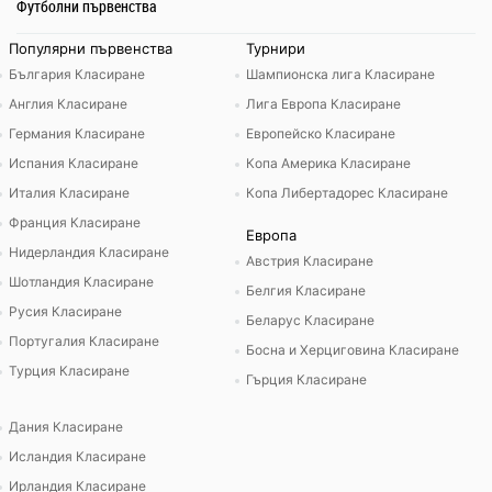
Футболни първенства
Популярни първенства
Турнири
България Класиране
Шампионска лига Класиране
Англия Класиране
Лига Европа Класиране
Германия Класиране
Европейско Класиране
Испания Класиране
Копа Америка Класиране
Италия Класиране
Копа Либертадорес Класиране
Франция Класиране
Европа
Нидерландия Класиране
Австрия Класиране
Шотландия Класиране
Белгия Класиране
Русия Класиране
Беларус Класиране
Португалия Класиране
Босна и Херциговина Класиране
Турция Класиране
Гърция Класиране
Дания Класиране
Исландия Класиране
Ирландия Класиране