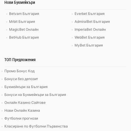
Нови Букмейкъри
Betvam България
Everbet България
Mrbit България
AdmiralBet България
MagicBet Онлайн
ImperiaBet Онлайн
BetHub България
WebBet България
MyBet България
ТОП Предложения
Промо Бонус Код
Бонуси без депозит
Букмейкъри за България
Бонуси на Букмейкъри за България
Онлайн Казино Сайтове
Нови Онлайн Казина
Футболни прогнози
Класиране по Футболни Първенства