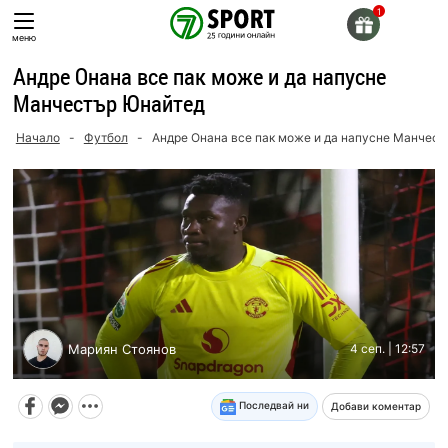
Skip
to
меню
content
Андре Онана все пак може и да напусне
Манчестър Юнайтед
Начало
-
Футбол
-
Андре Онана все пак може и да напусне Манчес
Мариян Стоянов
4 сеп. | 12:57
Последвай ни
Добави коментар