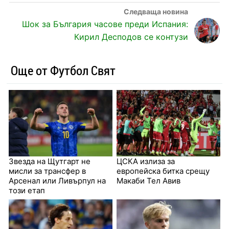
Шок за България часове преди Испания:
Кирил Десподов се контузи
Още от Футбол Свят
Звезда на Щутгарт не
ЦСКА излиза за
мисли за трансфер в
европейска битка срещу
Арсенал или Ливърпул на
Макаби Тел Авив
този етап