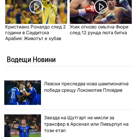
Кристиано Роналдо след 2
Усик отново смълча Фюри
години в Саудитска
след 12 рунда люта битка
Арабия: Животът е хубав
Водещи Новини
Левски преследва нова шампионатна
победа срещу Локомотив Пловдив
Звезда на Щутгарт не мисли за
трансфер в Арсенал или Ливърпул на
този етап