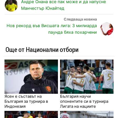
Андре Онана все пак може и да напусне
Манчестър Юнайтед
Нов рекорд във Висшата лига: 3 милиарда
паунда бяха похарчени
Още от Национални отбори
Ясен е съставът на
България научи
България за турнира в
опонентите си в турнира
Индонезия
Лигата на нациите