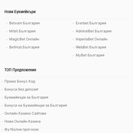
Нови Букмейкъри
Betvam България
Everbet България
Mrbit България
AdmiralBet България
MagicBet Онлайн
ImperiaBet Онлайн
BetHub България
WebBet България
MyBet България
ТОП Предложения
Промо Бонус Код
Бонуси без депозит
Букмейкъри за България
Бонуси на Букмейкъри за България
Онлайн Казино Сайтове
Нови Онлайн Казина
Футболни прогнози