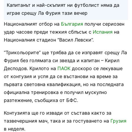
Капитанът и най-скъпият ни футболист няма да
играе срещу Ла Фурия тази вечер
Националният отбор на
България
получи сериозен
удар часове преди тежкия сблъсък с
Испания
на
Националния стадион “Васил Левски”.
“Трикольорите” ще трябва да се изправят срещу Ла
Фурия без голямата си звезда и капитан – Кирил
Десподов. Крилото на
ПАОК
доскоро се лекуваше
от контузия и успя да се въстанови на време за
първата световна квалификация, но на последната
официална тренировка е получил мускулно
разтежение, съобщиха от БФС.
Контузията ще го извади от състава както за
тазвечершния мач, така и за гостуването на
Грузия
в неделя.