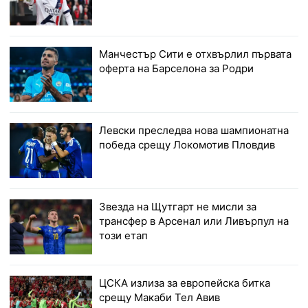
Манчестър Сити е отхвърлил първата
оферта на Барселона за Родри
Левски преследва нова шампионатна
победа срещу Локомотив Пловдив
Звезда на Щутгарт не мисли за
трансфер в Арсенал или Ливърпул на
този етап
ЦСКА излиза за европейска битка
срещу Макаби Тел Авив