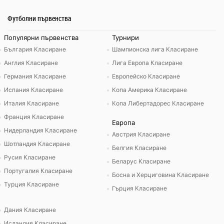
Футболни първенства
Популярни първенства
Турнири
България Класиране
Шампионска лига Класиране
Англия Класиране
Лига Европа Класиране
Германия Класиране
Европейско Класиране
Испания Класиране
Копа Америка Класиране
Италия Класиране
Копа Либертадорес Класиране
Франция Класиране
Европа
Нидерландия Класиране
Австрия Класиране
Шотландия Класиране
Белгия Класиране
Русия Класиране
Беларус Класиране
Португалия Класиране
Босна и Херциговина Класиране
Турция Класиране
Гърция Класиране
Дания Класиране
Исландия Класиране