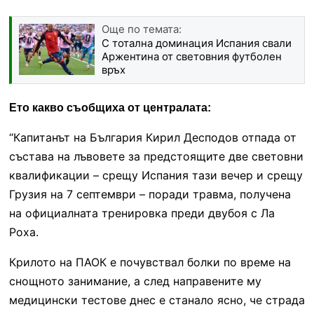
Още по темата:
С тотална доминация Испания свали
Аржентина от световния футболен
връх
Ето какво съобщиха от централата:
“Капитанът на България Кирил Десподов отпада от
състава на лъвовете за предстоящите две световни
квалификации – срещу Испания тази вечер и срещу
Грузия на 7 септември – поради травма, получена
на официалната тренировка преди двубоя с Ла
Роха.
Крилото на ПАОК е почувствал болки по време на
снощното занимание, а след направените му
медицински тестове днес е станало ясно, че страда