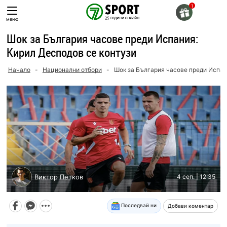
Skip
to
меню
content
Шок за България часове преди Испания:
Кирил Десподов се контузи
Начало
-
Национални отбори
-
Шок за България часове преди Испан
Виктор Петков
4 сеп. | 12:35
Последвай ни
Добави коментар