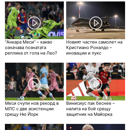
“Анкара Меси” – какво
Новият частен самолет на
означава познатата
Кристиано Роналдо –
реплика от гола на Лео?
иновации и лукс
Меси счупи нов рекорд в
Винисиус пак беснее –
МЛС с две асистенции
налита на бой срещу
срещу Ню Йорк
защитник на Майорка