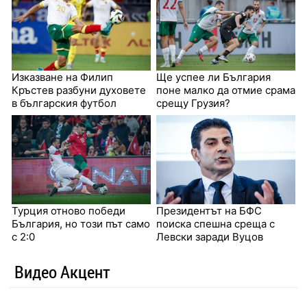
Изказване на Филип
Ще успее ли България
Кръстев разбуни духовете
поне малко да отмие срама
в българския футбол
срещу Грузия?
Турция отново победи
Президентът на БФС
България, но този път само
поиска спешна среща с
с 2:0
Левски заради Вуцов
Видео Акцент