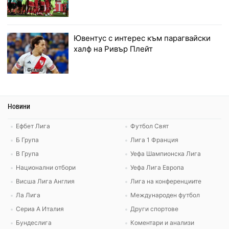
Ювентус с интерес към парагвайски
халф на Ривър Плейт
Новини
Ефбет Лига
Футбол Свят
Б Група
Лига 1 Франция
В Група
Уефа Шампионска Лига
Национални отбори
Уефа Лига Европа
Висша Лига Англия
Лига на конференциите
Ла Лига
Международен футбол
Сериа А Италия
Други спортове
Бундеслига
Коментари и анализи