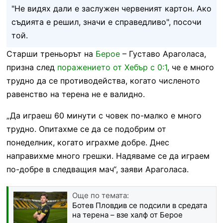
"Не видях дали е заслужен червеният картон. Ако
съдията е решил, значи е справедливо", посочи
той.
Старши треньорът на
Берое
– Густаво Араголаса,
призна след
поражението от Хебър с 0:1
, че е много
трудно да се противодейства, когато численото
равенство на терена не е валидно.
„Да играеш 60 минути с човек по-малко е много
трудно. Опитахме се да се подобрим от
понеделник, когато играхме добре. Днес
направихме много грешки. Надяваме се да играем
по-добре в следващия мач“, заяви Араголаса.
Още по темата:
Ботев Пловдив се подсили в средата
на терена – взе халф от Берое