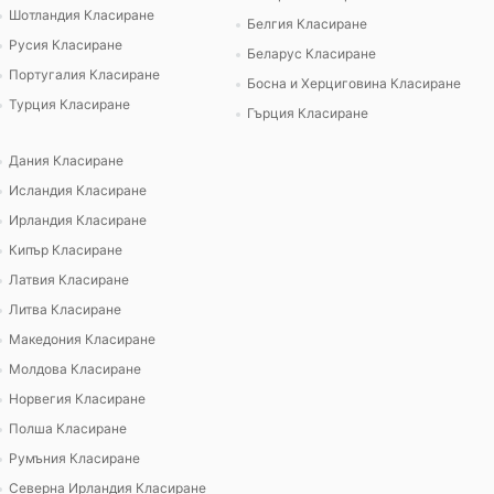
Шотландия Класиране
Белгия Класиране
Русия Класиране
Беларус Класиране
Португалия Класиране
Босна и Херциговина Класиране
Турция Класиране
Гърция Класиране
Дания Класиране
Исландия Класиране
Ирландия Класиране
Кипър Класиране
Латвия Класиране
Литва Класиране
Македония Класиране
Молдова Класиране
Норвегия Класиране
Полша Класиране
Румъния Класиране
Северна Ирландия Класиране