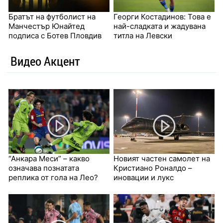
Братът на футболист на
Георги Костадинов: Това е
Манчестър Юнайтед
най-сладката и жадувана
подписа с Ботев Пловдив
титла на Левски
Видео Акцент
“Анкара Меси” – какво
Новият частен самолет на
означава познатата
Кристиано Роналдо –
реплика от гола на Лео?
иновации и лукс