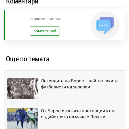
Коментари
Напишете коментар
Коментирай
Още по темата
Легендите на Берое – най-великите
футболисти на заралии
От Берое изразиха претенции към
съдийството на мача с Левски