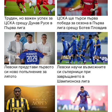
Труден, но важен успех за
ЦСКА ще търси първа
ЦСКА срещу Дунав Русе в
победа за сезона в Първа
Първа лига
лига срещу Ботев Пловдив
Левски представи първото
Левски научи възможните
си ново попълнение за
си съперници при
лятото
завръщането в
Шампионска лига