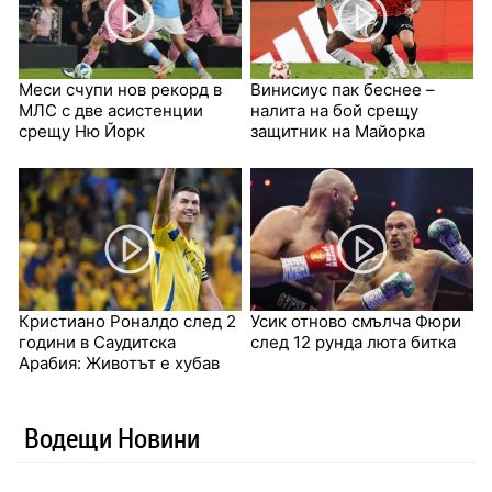
Меси счупи нов рекорд в
Винисиус пак беснее –
МЛС с две асистенции
налита на бой срещу
срещу Ню Йорк
защитник на Майорка
Кристиано Роналдо след 2
Усик отново смълча Фюри
години в Саудитска
след 12 рунда люта битка
Арабия: Животът е хубав
Водещи Новини