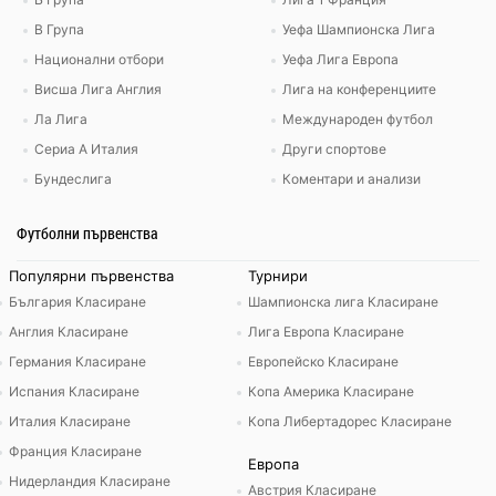
В Група
Уефа Шампионска Лига
Национални отбори
Уефа Лига Европа
Висша Лига Англия
Лига на конференциите
Ла Лига
Международен футбол
Сериа А Италия
Други спортове
Бундеслига
Коментари и анализи
Футболни първенства
Популярни първенства
Турнири
България Класиране
Шампионска лига Класиране
Англия Класиране
Лига Европа Класиране
Германия Класиране
Европейско Класиране
Испания Класиране
Копа Америка Класиране
Италия Класиране
Копа Либертадорес Класиране
Франция Класиране
Европа
Нидерландия Класиране
Австрия Класиране