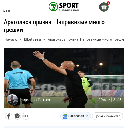
Skip
to
меню
content
Араголаса призна: Направихме много
грешки
Начало
-
Efbet лига
-
Араголаса призна: Направихме много грешки
Радослав Петров
29 юли | 21:18
Последвай ни
Добави коментар