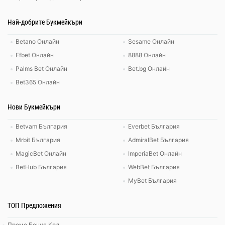
Най-добрите Букмейкъри
Betano Онлайн
Sesame Онлайн
Efbet Онлайн
8888 Онлайн
Palms Bet Онлайн
Bet.bg Онлайн
Bet365 Онлайн
Нови Букмейкъри
Betvam България
Everbet България
Mrbit България
AdmiralBet България
MagicBet Онлайн
ImperiaBet Онлайн
BetHub България
WebBet България
MyBet България
ТОП Предложения
Промо Бонус Код