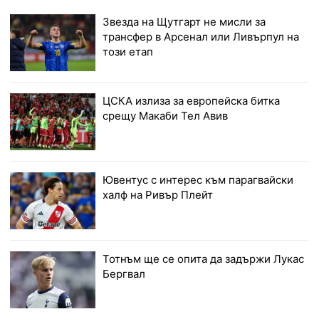
Звезда на Щутгарт не мисли за
трансфер в Арсенал или Ливърпул на
този етап
ЦСКА излиза за европейска битка
срещу Макаби Тел Авив
Ювентус с интерес към парагвайски
халф на Ривър Плейт
Тотнъм ще се опита да задържи Лукас
Бергвал