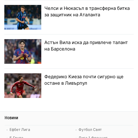
Челси и Нюкасъл в трансферна битка
за защитник на Аталанта
Астън Вила иска да привлече талант
на Барселона
Федерико Киеза почти сигурно ще
остане в Ливърпул
Новини
Ефбет Лига
Футбол Свят
Б Група
Лига 1 Франция