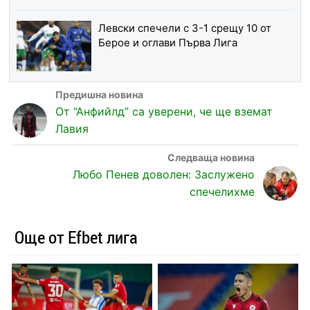
Левски спечели с 3-1 срещу 10 от
Берое и оглави Първа Лига
От “Анфийлд” са уверени, че ще вземат
Лавия
Любо Пенев доволен: Заслужено
спечелихме
Още от Efbet лига