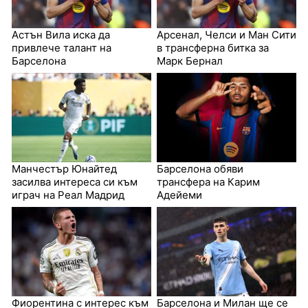
Астън Вила иска да
Арсенал, Челси и Ман Сити
привлече талант на
в трансферна битка за
Барселона
Марк Бернал
Манчестър Юнайтед
Барселона обяви
засилва интереса си към
трансфера на Карим
играч на Реал Мадрид
Адейеми
Фиорентина с интерес към
Барселона и Милан ще се