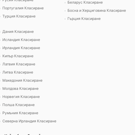
Беларус Класиране
Португалия Класиране
Босна и Херциговина Класиране
Турция Класиране
Гърция Класиране
Дания Класиране
Исландия Класиране
Ирландия Класиране
Кипър Класиране
Латвия Класиране
Литва Класиране
Македония Класиране
Молдова Класиране
Норвегия Класиране
Полша Класиране
Румъния Класиране
Северна Ирландия Класиране