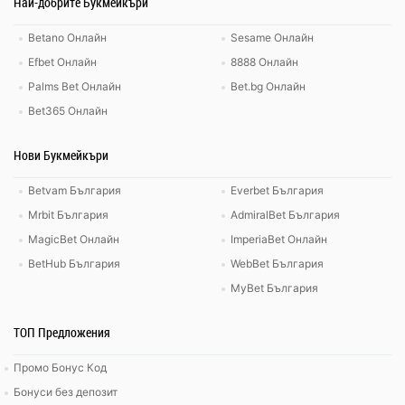
Най-добрите Букмейкъри
Betano Онлайн
Sesame Онлайн
Efbet Онлайн
8888 Онлайн
Palms Bet Онлайн
Bet.bg Онлайн
Bet365 Онлайн
Нови Букмейкъри
Betvam България
Everbet България
Mrbit България
AdmiralBet България
MagicBet Онлайн
ImperiaBet Онлайн
BetHub България
WebBet България
MyBet България
ТОП Предложения
Промо Бонус Код
Бонуси без депозит