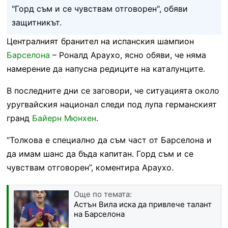
"Горд съм и се чувствам отговорен", обяви
защитникът.
Централният бранител на испанския шампион
Барселона
– Роналд Араухо, ясно обяви, че няма
намерение да напусна редиците на каталунците.
В последните дни се заговори, че ситуацията около
уругвайския национал следи под лупа германският
гранд
Байерн Мюнхен
.
“Толкова е специално да съм част от Барселона и
да имам шанс да бъда капитан. Горд съм и се
чувствам отговорен”, коментира Араухо.
Още по темата:
Астън Вила иска да привлече талант
на Барселона