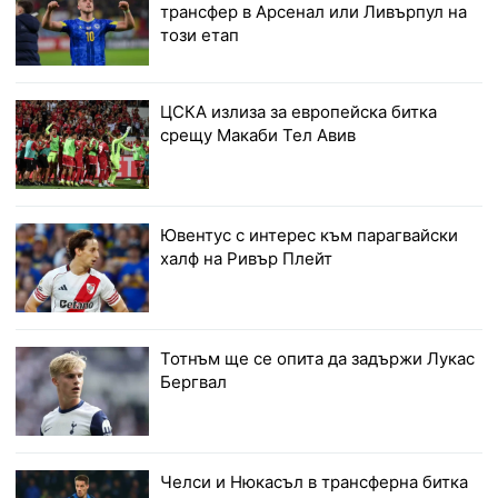
трансфер в Арсенал или Ливърпул на
този етап
ЦСКА излиза за европейска битка
срещу Макаби Тел Авив
Ювентус с интерес към парагвайски
халф на Ривър Плейт
Тотнъм ще се опита да задържи Лукас
Бергвал
Челси и Нюкасъл в трансферна битка