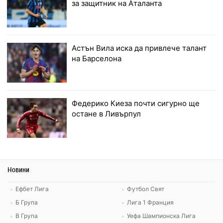
за защитник на Аталанта
Астън Вила иска да привлече талант
на Барселона
Федерико Киеза почти сигурно ще
остане в Ливърпул
Новини
Ефбет Лига
Футбол Свят
Б Група
Лига 1 Франция
В Група
Уефа Шампионска Лига