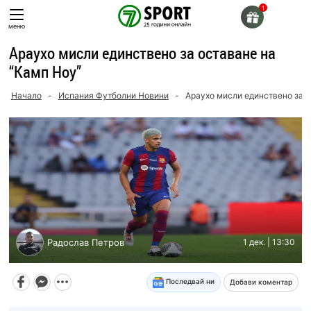
Skip
to
меню
content
Араухо мисли единствено за оставане на
“Камп Ноу”
Начало
-
Испания Футболни Новини
-
Араухо мисли единствено за о
Радослав Петров
1 дек. | 13:30
Последвай ни
Добави коментар