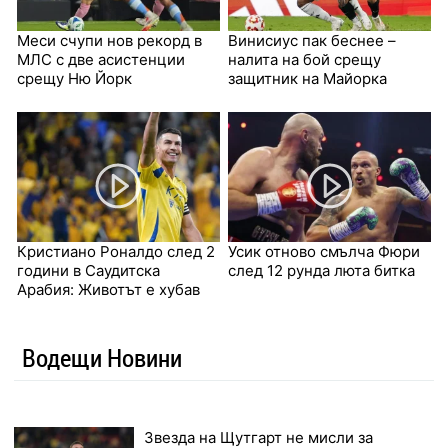
Меси счупи нов рекорд в
Винисиус пак беснее –
МЛС с две асистенции
налита на бой срещу
срещу Ню Йорк
защитник на Майорка
Кристиано Роналдо след 2
Усик отново смълча Фюри
години в Саудитска
след 12 рунда люта битка
Арабия: Животът е хубав
Водещи Новини
Звезда на Щутгарт не мисли за