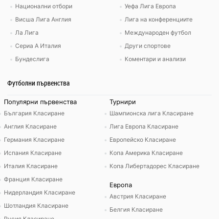
Национални отбори
Уефа Лига Европа
Висша Лига Англия
Лига на конференциите
Ла Лига
Международен футбол
Сериа А Италия
Други спортове
Бундеслига
Коментари и анализи
Футболни първенства
Популярни първенства
Турнири
България Класиране
Шампионска лига Класиране
Англия Класиране
Лига Европа Класиране
Германия Класиране
Европейско Класиране
Испания Класиране
Копа Америка Класиране
Италия Класиране
Копа Либертадорес Класиране
Франция Класиране
Европа
Нидерландия Класиране
Австрия Класиране
Шотландия Класиране
Белгия Класиране
Русия Класиране