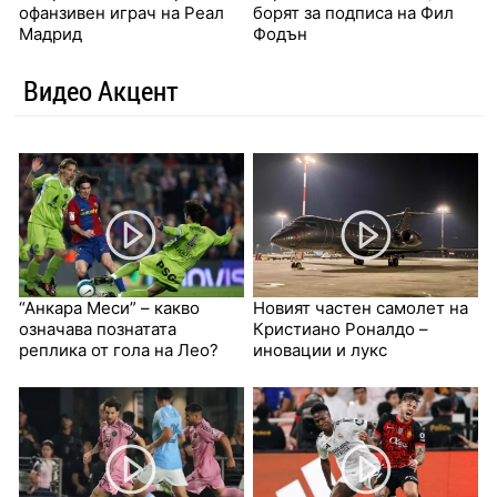
офанзивен играч на Реал
борят за подписа на Фил
Мадрид
Фодън
Видео Акцент
“Анкара Меси” – какво
Новият частен самолет на
означава познатата
Кристиано Роналдо –
реплика от гола на Лео?
иновации и лукс