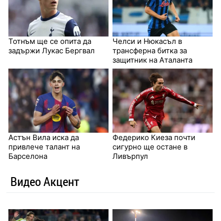
Тотнъм ще се опита да
Челси и Нюкасъл в
задържи Лукас Бергвал
трансферна битка за
защитник на Аталанта
Астън Вила иска да
Федерико Киеза почти
привлече талант на
сигурно ще остане в
Барселона
Ливърпул
Видео Акцент