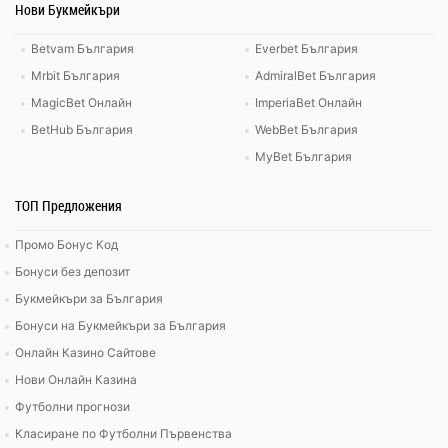
Нови Букмейкъри
Betvam България
Everbet България
Mrbit България
AdmiralBet България
MagicBet Онлайн
ImperiaBet Онлайн
BetHub България
WebBet България
MyBet България
ТОП Предложения
Промо Бонус Код
Бонуси без депозит
Букмейкъри за България
Бонуси на Букмейкъри за България
Онлайн Казино Сайтове
Нови Онлайн Казина
Футболни прогнози
Класиране по Футболни Първенства