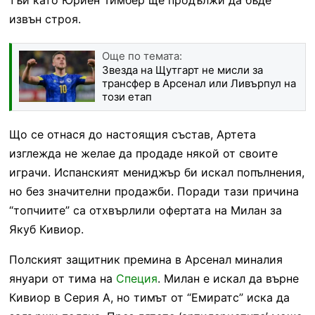
извън строя.
Още по темата:
Звезда на Щутгарт не мисли за
трансфер в Арсенал или Ливърпул на
този етап
Що се отнася до настоящия състав, Артета
изглежда не желае да продаде някой от своите
играчи. Испанският мениджър би искал попълнения,
но без значителни продажби. Поради тази причина
“топчиите” са отхвърлили офертата на Милан за
Якуб Кивиор.
Полският защитник премина в Арсенал миналия
януари от тима на
Специя
. Милан е искал да върне
Кивиор в Серия А, но тимът от “Емиратс” иска да