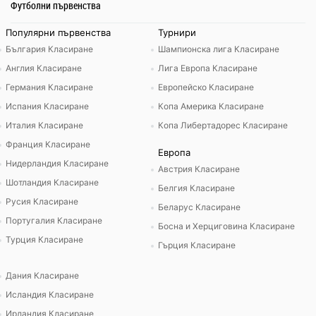
Футболни първенства
Популярни първенства
Турнири
България Класиране
Шампионска лига Класиране
Англия Класиране
Лига Европа Класиране
Германия Класиране
Европейско Класиране
Испания Класиране
Копа Америка Класиране
Италия Класиране
Копа Либертадорес Класиране
Франция Класиране
Европа
Нидерландия Класиране
Австрия Класиране
Шотландия Класиране
Белгия Класиране
Русия Класиране
Беларус Класиране
Португалия Класиране
Босна и Херциговина Класиране
Турция Класиране
Гърция Класиране
Дания Класиране
Исландия Класиране
Ирландия Класиране