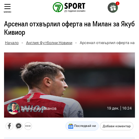
Skip
to
меню
content
Арсенал отхвърлил оферта на Милан за Якуб
Кивиор
Начало
-
Англия Футболни Новини
-
Арсенал отхвърлил оферта на М
Денислав Иванов
19 дек. | 16:24
Последвай ни
Добави коментар