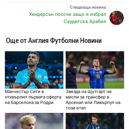
Хендерсън посочи защо е избрал
Саудитска Арабия
Още от Англия Футболни Новини
Манчестър Сити е
Звезда на Щутгарт не
отхвърлил първата оферта
мисли за трансфер в
на Барселона за Родри
Арсенал или Ливърпул на
този етап