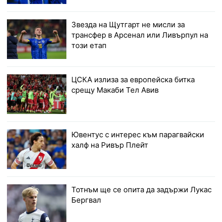
Звезда на Щутгарт не мисли за
трансфер в Арсенал или Ливърпул на
този етап
ЦСКА излиза за европейска битка
срещу Макаби Тел Авив
Ювентус с интерес към парагвайски
халф на Ривър Плейт
Тотнъм ще се опита да задържи Лукас
Бергвал