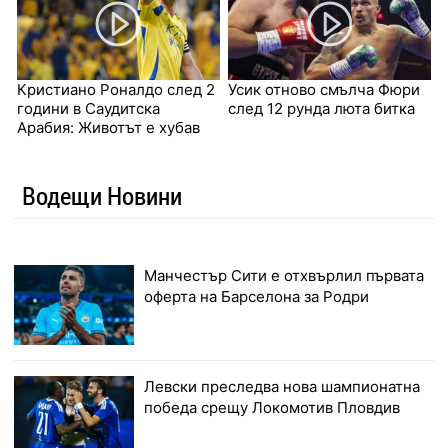
Кристиано Роналдо след 2
Усик отново смълча Фюри
години в Саудитска
след 12 рунда люта битка
Арабия: Животът е хубав
Водещи Новини
Манчестър Сити е отхвърлил първата
оферта на Барселона за Родри
Левски преследва нова шампионатна
победа срещу Локомотив Пловдив