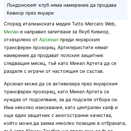
Лондонският клуб няма намерение да продава
Кивиор през януари
Според италианската медия Tutto Mercato Web,
Милан
е направил запитване за Якуб Кивиор,
отхвърлено от
Арсенал
преди януарския
трансферен прозорец. Артилеристите нямат
намерение да продават полския защитник
следващия месец, тъй като Микел Артета да се
разделя с играчи от настоящия си състав.
Арсенал може да се активизира през януарския
трансферен прозорец, като Микел Артета се
нуждае от подсилване, за да подсили отбора си.
Има няколко изисквания, като централен халф и
още един защитник с многостранни качества,
който може да заема няколко позиции в отбраната,
тъй като Юриен Тимбер ще продължи да бъде