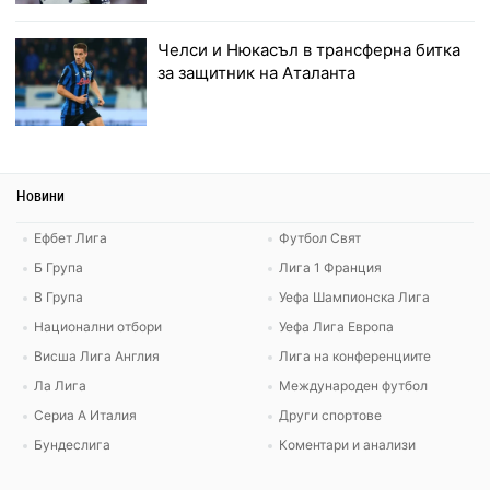
Челси и Нюкасъл в трансферна битка
за защитник на Аталанта
Новини
Ефбет Лига
Футбол Свят
Б Група
Лига 1 Франция
В Група
Уефа Шампионска Лига
Национални отбори
Уефа Лига Европа
Висша Лига Англия
Лига на конференциите
Ла Лига
Международен футбол
Сериа А Италия
Други спортове
Бундеслига
Коментари и анализи