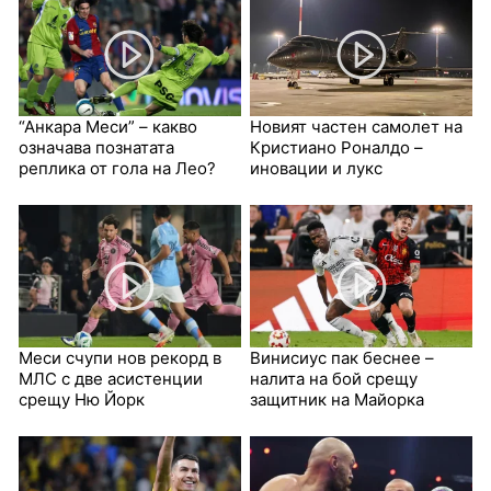
“Анкара Меси” – какво
Новият частен самолет на
означава познатата
Кристиано Роналдо –
реплика от гола на Лео?
иновации и лукс
Меси счупи нов рекорд в
Винисиус пак беснее –
МЛС с две асистенции
налита на бой срещу
срещу Ню Йорк
защитник на Майорка