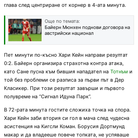
глава след центриране от корнер в 4-ата минута.
Още по темата:
Байерн Мюнхен поднови договора на
австрийски национал
Пет минути по-късно Хари Кейн направи резултат
0:2. Байерн организира страхотна контра атака,
като Сане пусна към бившия нападател на
Тотнъм
и
той без проблеми се разписа за първи път в Дер
Класикер. При този резултат завърши и първото
полувреме на “Сигнал Идуна Парк”.
В 72-рата минута гостите сложиха точка на спора.
Хари Кейн заби втория си гол в мача след чудесна
асистенция на Кигсли Коман. Борусия Дортмунд
макар и да владееше повече топката, не успяваше