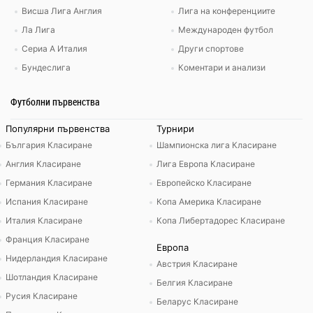
Висша Лига Англия
Лига на конференциите
Ла Лига
Международен футбол
Сериа А Италия
Други спортове
Бундеслига
Коментари и анализи
Футболни първенства
Популярни първенства
Турнири
България Класиране
Шампионска лига Класиране
Англия Класиране
Лига Европа Класиране
Германия Класиране
Европейско Класиране
Испания Класиране
Копа Америка Класиране
Италия Класиране
Копа Либертадорес Класиране
Франция Класиране
Европа
Нидерландия Класиране
Австрия Класиране
Шотландия Класиране
Белгия Класиране
Русия Класиране
Беларус Класиране