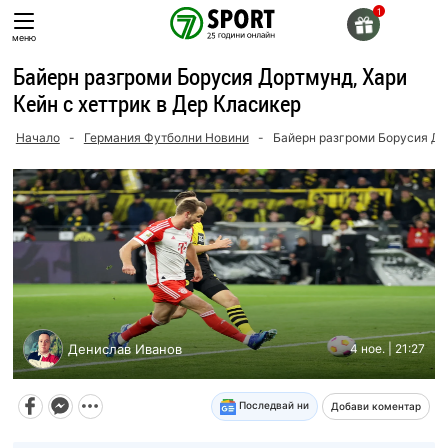
Skip
to
меню
content
Байерн разгроми Борусия Дортмунд, Хари
Кейн с хеттрик в Дер Класикер
Начало
-
Германия Футболни Новини
-
Байерн разгроми Борусия Дор
Денислав Иванов
4 ное. | 21:27
Последвай ни
Добави коментар