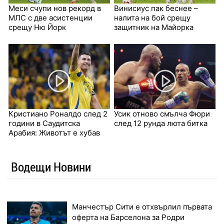
Меси счупи нов рекорд в
Винисиус пак беснее –
МЛС с две асистенции
налита на бой срещу
срещу Ню Йорк
защитник на Майорка
Кристиано Роналдо след 2
Усик отново смълча Фюри
години в Саудитска
след 12 рунда люта битка
Арабия: Животът е хубав
Водещи Новини
Манчестър Сити е отхвърлил първата
оферта на Барселона за Родри