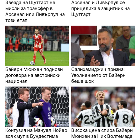
Звезда на Щутгарт не
Арсенал и Ливърпул се
мисли за трансфер в
прицелиха в защитник на
Арсенал или Ливърпул на
Щутгарт
този етап
Байерн Мюнхен поднови
Салихамиджич призна:
договора на австрийски
Уволнението от Байерн
национал
беше шок
Контузия на Мануел Нойер
Висока цена спира Байерн
вся смут в Бундестима
Мюнхен за Ник Волтемаде