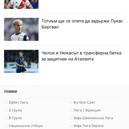
Тотнъм ще се опита да задържи Лукас
Бергвал
Челси и Нюкасъл в трансферна битка
за защитник на Аталанта
Новини
Ефбет Лига
Футбол Свят
Б Група
Лига 1 Франция
В Група
Уефа Шампионска Лига
Национални отбори
Уефа Лига Европа