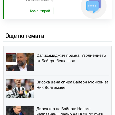
Напишете коментар
Коментирай
Още по темата
Салихамиджич призна: Уволнението
от Байерн беше шок
Висока цена спира Байерн Мюнхен за
Ник Волтемаде
Директор на Байерн: Не сме
направили шпалир на ПСЖ по пътя