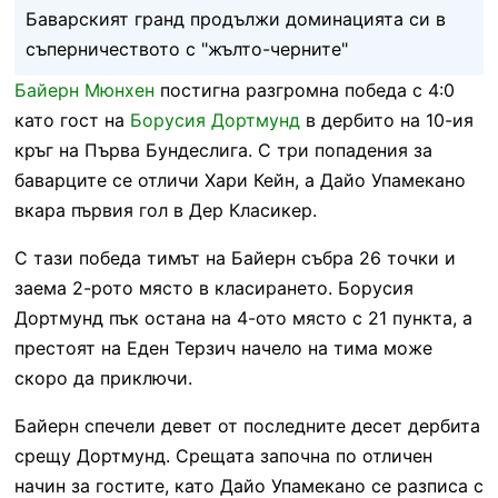
Баварският гранд продължи доминацията си в
съперничеството с "жълто-черните"
Байерн Мюнхен
постигна разгромна победа с 4:0
като гост на
Борусия Дортмунд
в дербито на 10-ия
кръг на Първа Бундеслига. С три попадения за
баварците се отличи Хари Кейн, а Дайо Упамекано
вкара първия гол в Дер Класикер.
С тази победа тимът на Байерн събра 26 точки и
заема 2-рото място в класирането. Борусия
Дортмунд пък остана на 4-ото място с 21 пункта, а
престоят на Еден Терзич начело на тима може
скоро да приключи.
Байерн спечели девет от последните десет дербита
срещу Дортмунд. Срещата започна по отличен
начин за гостите, като Дайо Упамекано се разписа с