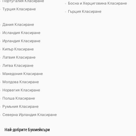
Португалия Класиране
Босна и Херциговина Класиране
Турция Класиране
Гърция Класиране
Дания Класиране
Исландия Класиране
Ирландия Класиране
Кипър Класиране
Латвия Класиране
Литва Класиране
Македония Класиране
Молдова Класиране
Норвегия Класиране
Полша Класиране
Румъния Класиране
Северна Ирландия Класиране
Най-добрите Букмейкъри