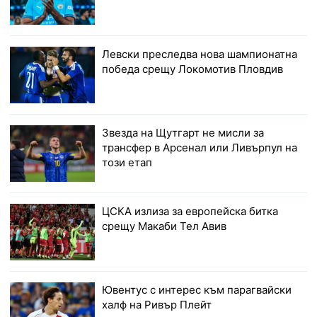
Левски преследва нова шампионатна
победа срещу Локомотив Пловдив
Звезда на Щутгарт не мисли за
трансфер в Арсенал или Ливърпул на
този етап
ЦСКА излиза за европейска битка
срещу Макаби Тел Авив
Ювентус с интерес към парагвайски
халф на Ривър Плейт