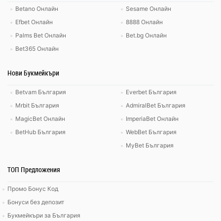
Betano Онлайн
Sesame Онлайн
Efbet Онлайн
8888 Онлайн
Palms Bet Онлайн
Bet.bg Онлайн
Bet365 Онлайн
Нови Букмейкъри
Betvam България
Everbet България
Mrbit България
AdmiralBet България
MagicBet Онлайн
ImperiaBet Онлайн
BetHub България
WebBet България
MyBet България
ТОП Предложения
Промо Бонус Код
Бонуси без депозит
Букмейкъри за България