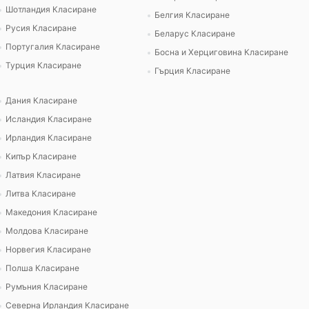
Шотландия Класиране
Белгия Класиране
Русия Класиране
Беларус Класиране
Португалия Класиране
Босна и Херциговина Класиране
Турция Класиране
Гърция Класиране
Дания Класиране
Исландия Класиране
Ирландия Класиране
Кипър Класиране
Латвия Класиране
Литва Класиране
Македония Класиране
Молдова Класиране
Норвегия Класиране
Полша Класиране
Румъния Класиране
Северна Ирландия Класиране