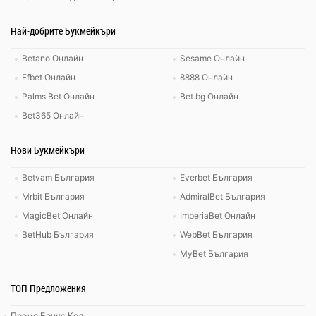
Най-добрите Букмейкъри
Betano Онлайн
Sesame Онлайн
Efbet Онлайн
8888 Онлайн
Palms Bet Онлайн
Bet.bg Онлайн
Bet365 Онлайн
Нови Букмейкъри
Betvam България
Everbet България
Mrbit България
AdmiralBet България
MagicBet Онлайн
ImperiaBet Онлайн
BetHub България
WebBet България
MyBet България
ТОП Предложения
Промо Бонус Код