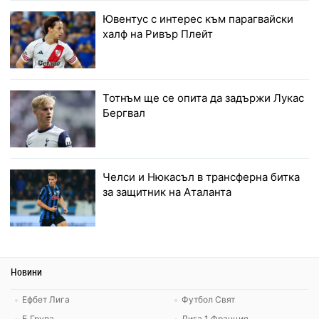
Ювентус с интерес към парагвайски
халф на Ривър Плейт
Тотнъм ще се опита да задържи Лукас
Бергвал
Челси и Нюкасъл в трансферна битка
за защитник на Аталанта
Новини
Ефбет Лига
Футбол Свят
Б Група
Лига 1 Франция