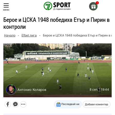
Skip
to
меню
content
Берое и ЦСКА 1948 победиха Етър и Пирин в
контроли
Начало
-
Efbet лига
-
Берое и ЦСКА 1948 победиха Етър и Пирин в ко
Антонио Коларов
8 сеп. | 19:44
Последвай ни
Добави коментар