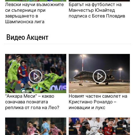
Левски научи възможните
Братът на футболист на
си съперници при
Манчестър Юнайтед
завръщането в
подписа с Ботев Пловдив
Шампионска лига
Видео Акцент
“Анкара Меси” – какво
Новият частен самолет на
означава познатата
Кристиано Роналдо –
реплика от гола на Лео?
иновации и лукс