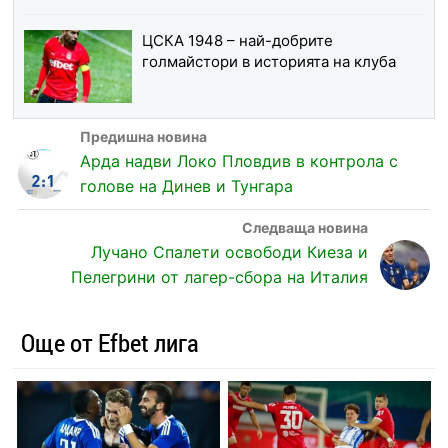
ЦСКА 1948 – най-добрите
голмайстори в историята на клуба
Арда надви Локо Пловдив в контрола с
голове на Динев и Тунгара
Лучано Спалети освободи Киеза и
Пелегрини от лагер-сбора на Италия
Още от Efbet лига