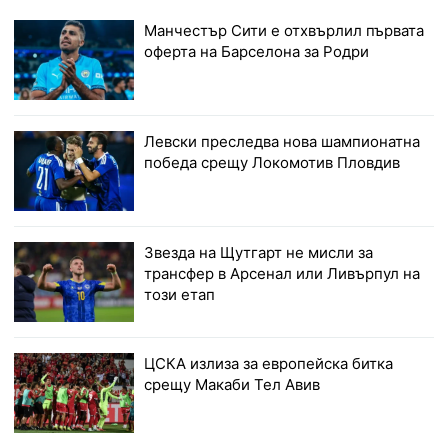
Манчестър Сити е отхвърлил първата
оферта на Барселона за Родри
Левски преследва нова шампионатна
победа срещу Локомотив Пловдив
Звезда на Щутгарт не мисли за
трансфер в Арсенал или Ливърпул на
този етап
ЦСКА излиза за европейска битка
срещу Макаби Тел Авив