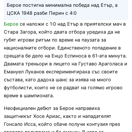
Берое постигна минимална победа над Етър, а
ЦСКА 1948 разби Пирин с 4:0
Берое
се наложи с 1:0 над Етър в приятелски мач в
Стара Загора, който двата отбора уредиха да не
губят игрови ритъм по време на паузата за
националните отбори. Единственото попадение в
срещата бе дело на Енцо Еспиноса в 61-ата минута.
Двамата треньори в лицето на Густаво Араголаса и
Емануел Луканов експериментираха със своите
състава, като дадоха шанс за изява на много
футболисти, които не се радват на голямо игрово
време в шампионата.
Неофициален дебют за Берое направиха
защитникът Хосе Ариас, както и нападателят
Гонсало Исса, който обаче получи контузия през
второто полувреме и бе сменен. В игра за