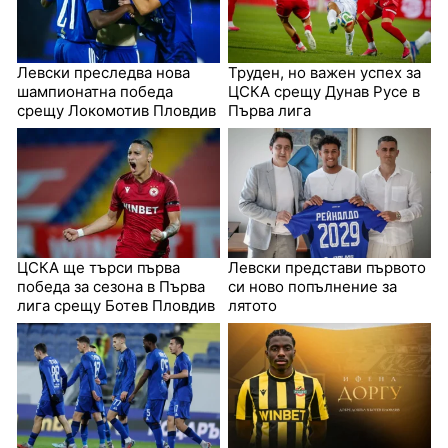
Левски преследва нова
Труден, но важен успех за
шампионатна победа
ЦСКА срещу Дунав Русе в
срещу Локомотив Пловдив
Първа лига
ЦСКА ще търси първа
Левски представи първото
победа за сезона в Първа
си ново попълнение за
лига срещу Ботев Пловдив
лятото