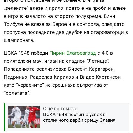
„зелените“ влезе и крило, което е на проби и влезе
в игра в началото на второто полувреме. Вини
Трибуле не влезе за Берое и в контрола, след като
пропусна последните два двубоя на старозагорци в
шампионата.
ЦСКА 1948 победи
Пирин Благоевград
с 4:0 в
приятелски мач, игран на стадион “Летище”.
Попаденията реализираха Бирсент Карагарен,
Педриньо, Радослав Кирилов и Видар Кяртансон,
като “червените” не срещнаха съпротива от
“орлетата”.
Още по темата:
ЦСКА 1948 постигна успех в
столичното дерби срещу Славия