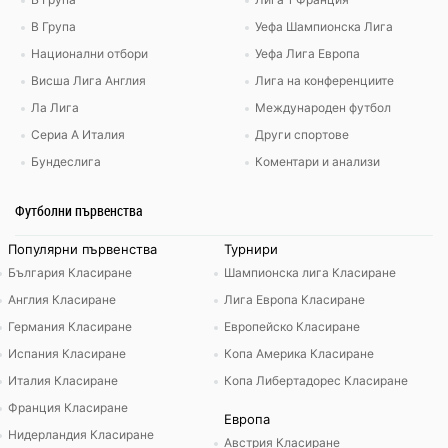
В Група
Уефа Шампионска Лига
Национални отбори
Уефа Лига Европа
Висша Лига Англия
Лига на конференциите
Ла Лига
Международен футбол
Сериа А Италия
Други спортове
Бундеслига
Коментари и анализи
Футболни първенства
Популярни първенства
Турнири
България Класиране
Шампионска лига Класиране
Англия Класиране
Лига Европа Класиране
Германия Класиране
Европейско Класиране
Испания Класиране
Копа Америка Класиране
Италия Класиране
Копа Либертадорес Класиране
Франция Класиране
Европа
Нидерландия Класиране
Австрия Класиране