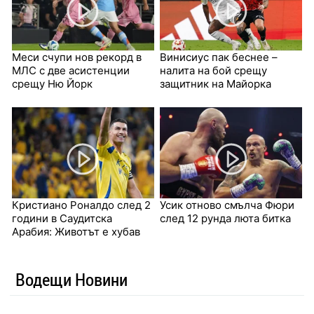
Меси счупи нов рекорд в
Винисиус пак беснее –
МЛС с две асистенции
налита на бой срещу
срещу Ню Йорк
защитник на Майорка
Кристиано Роналдо след 2
Усик отново смълча Фюри
години в Саудитска
след 12 рунда люта битка
Арабия: Животът е хубав
Водещи Новини