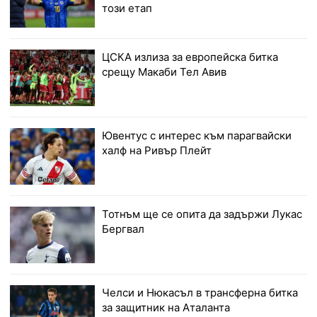
този етап
ЦСКА излиза за европейска битка
срещу Макаби Тел Авив
Ювентус с интерес към парагвайски
халф на Ривър Плейт
Тотнъм ще се опита да задържи Лукас
Бергвал
Челси и Нюкасъл в трансферна битка
за защитник на Аталанта