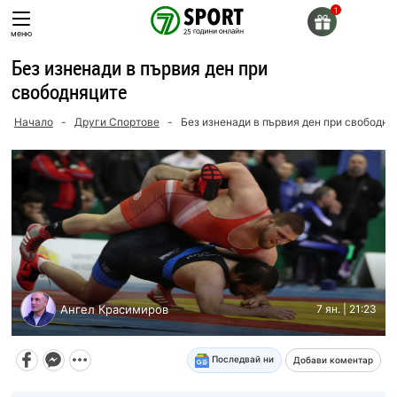
Skip
to
меню
content
Без изненади в първия ден при
свободняците
Начало
-
Други Спортове
-
Без изненади в първия ден при свободня
Ангел Красимиров
7 ян. | 21:23
Последвай ни
Добави коментар