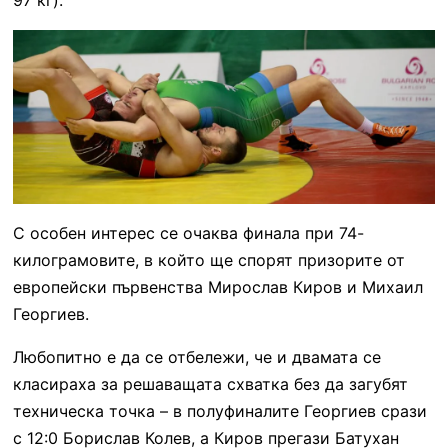
С особен интерес се очаква финала при 74-
килограмовите, в който ще спорят призорите от
европейски първенства Мирослав Киров и Михаил
Георгиев.
Любопитно е да се отбележи, че и двамата се
класираха за решаващата схватка без да загубят
техническа точка – в полуфиналите Георгиев срази
с 12:0 Борислав Колев, а Киров прегази Батухан