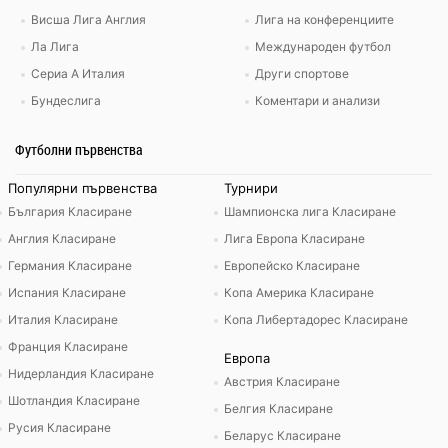
Висша Лига Англия
Лига на конференциите
Ла Лига
Международен футбол
Сериа А Италия
Други спортове
Бундеслига
Коментари и анализи
Футболни първенства
Популярни първенства
Турнири
България Класиране
Шампионска лига Класиране
Англия Класиране
Лига Европа Класиране
Германия Класиране
Европейско Класиране
Испания Класиране
Копа Америка Класиране
Италия Класиране
Копа Либертадорес Класиране
Франция Класиране
Европа
Нидерландия Класиране
Австрия Класиране
Шотландия Класиране
Белгия Класиране
Русия Класиране
Беларус Класиране