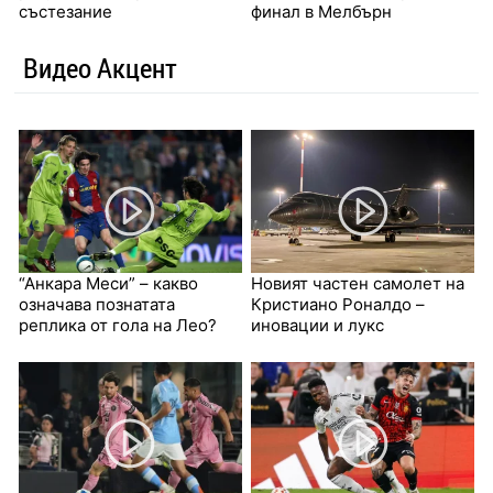
състезание
финал в Мелбърн
Видео Акцент
“Анкара Меси” – какво
Новият частен самолет на
означава познатата
Кристиано Роналдо –
реплика от гола на Лео?
иновации и лукс