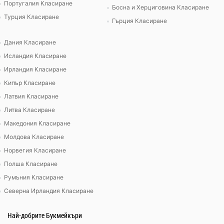
Португалия Класиране
Босна и Херциговина Класиране
Турция Класиране
Гърция Класиране
Дания Класиране
Исландия Класиране
Ирландия Класиране
Кипър Класиране
Латвия Класиране
Литва Класиране
Македония Класиране
Молдова Класиране
Норвегия Класиране
Полша Класиране
Румъния Класиране
Северна Ирландия Класиране
Най-добрите Букмейкъри