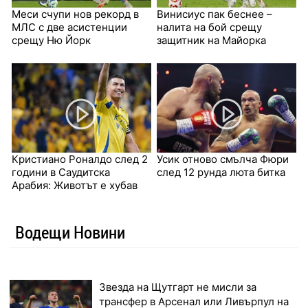
Меси счупи нов рекорд в
Винисиус пак беснее –
МЛС с две асистенции
налита на бой срещу
срещу Ню Йорк
защитник на Майорка
Кристиано Роналдо след 2
Усик отново смълча Фюри
години в Саудитска
след 12 рунда люта битка
Арабия: Животът е хубав
Водещи Новини
Звезда на Щутгарт не мисли за
трансфер в Арсенал или Ливърпул на