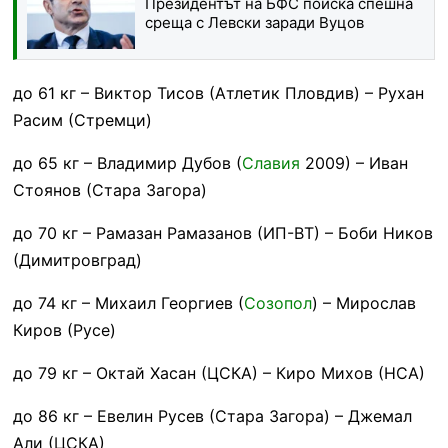
Президентът на БФС поиска спешна
среща с Левски заради Вуцов
до 61 кг – Виктор Тисов (Атлетик Пловдив) – Рухан
Расим (Стремци)
до 65 кг – Владимир Дубов (
Славия
2009) – Иван
Стоянов (Стара Загора)
до 70 кг – Рамазан Рамазанов (ИП-ВТ) – Боби Ников
(Димитровград)
до 74 кг – Михаил Георгиев (
Созопол
) – Мирослав
Киров (Русе)
до 79 кг – Октай Хасан (ЦСКА) – Киро Михов (НСА)
до 86 кг – Евелин Русев (Стара Загора) – Джемал
Али (ЦСКА)