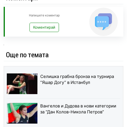
Напишете коментар
Коментирай
Още по темата
Селишка грабна бронза на турнира
“Яшар Догу” в Истанбул
Вангелов и Дудова в нови категории
за “Дан Колов-Никола Петров”