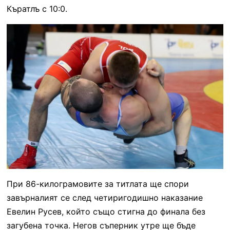
Къратлъ с 10:0.
При 86-килограмовите за титлата ще спори
завърналият се след четиригодишно наказание
Евелин Русев, който също стигна до финала без
загубена точка. Негов съперник утре ще бъде