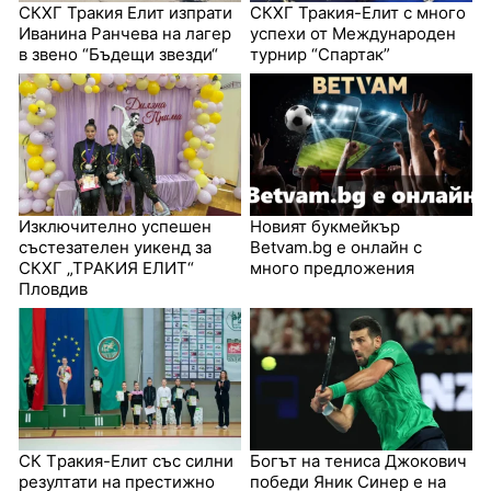
СКХГ Тракия Елит изпрати
СКХГ Тракия-Елит с много
Иванина Ранчева на лагер
успехи от Международен
в звено “Бъдещи звезди“
турнир “Спартак”
Изключително успешен
Новият букмейкър
състезателен уикенд за
Betvam.bg е онлайн с
СКХГ „ТРАКИЯ ЕЛИТ“
много предложения
Пловдив
СК Tракия-Елит със силни
Богът на тениса Джокович
резултати на престижно
победи Яник Синер е на