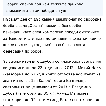
Георги Иванов при най-тежките прикова
вниманието с три победи с туш
Първият ден от държавния шампионат по свободна
борба в зала „София” премина без особени
изненади, като след комфортни победи смятаните
за фаворити стигнаха до финалните схватки, които
ще се състоят утре, съобщава българската
федерация по борба.
За заключителните двубои се класираха световният
вицешампион (до 23 години) за 2017 г. Микяй Наим
(категория до 57 кг, в която отсъства носителят на
златния пояс „Дан Колов“ Георги Вангелов),
световният вицешампион от 2013 г. Владимир
Дубов (категория до 65 кг), Ахмед Магамаев
(категория до 92 кг) и Ахмед Батаев (категория до
97 кг).