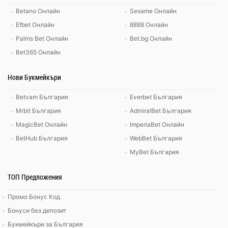
Betano Онлайн
Sesame Онлайн
Efbet Онлайн
8888 Онлайн
Palms Bet Онлайн
Bet.bg Онлайн
Bet365 Онлайн
Нови Букмейкъри
Betvam България
Everbet България
Mrbit България
AdmiralBet България
MagicBet Онлайн
ImperiaBet Онлайн
BetHub България
WebBet България
MyBet България
ТОП Предложения
Промо Бонус Код
Бонуси без депозит
Букмейкъри за България