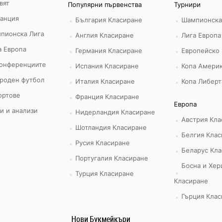
вят
Популярни първенства
Турнири
ранция
България Класиране
Шампионска
пионска Лига
Англия Класиране
Лига Европа
а Европа
Германия Класиране
Европейско
конференциите
Испания Класиране
Копа Америк
роден футбол
Италия Класиране
Копа Либерт
ортове
Франция Класиране
Европа
и и анализи
Нидерландия Класиране
Австрия Кла
Шотландия Класиране
Белгия Клас
Русия Класиране
Беларус Кла
Португалия Класиране
Босна и Хер
Турция Класиране
Класиране
Гърция Клас
Нови Букмейкъри