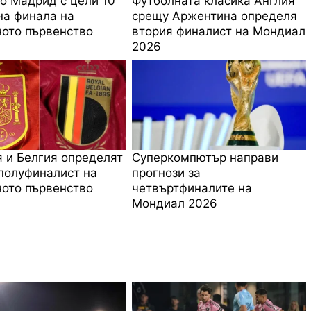
о Мадрид с цели 10
Футболната класика Англия
на финала на
срещу Аржентина определя
ото първенство
втория финалист на Мондиал
2026
 и Белгия определят
Суперкомпютър направи
полуфиналист на
прогнози за
ото първенство
четвъртфиналите на
Мондиал 2026