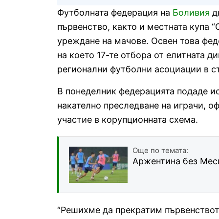
Футболната федерация на
Боливия
д
първенство, както и местната купа 
уреждане на мачове. Освен това фе
на което 17-те отбора от елитната д
регионални футболни асоциации в ст
В понеделник федерацията подаде ис
накателно преследване на играчи, о
участие в корупционната схема.
Още по темата:
Аржентина без Меси
“Решихме да прекратим първенствот