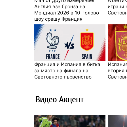
Мач от друго измерение!
Атлетик
Англия взе бронза на
играчи 
Мондиал 2026 в 10-голово
Световн
шоу срещу Франция
Франция и Испания в битка
Испания
за място на финала на
втория 
Световното първенство
Световн
Видео Акцент