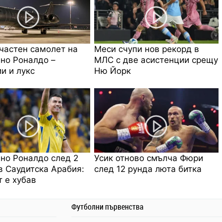
частен самолет на
Меси счупи нов рекорд в
но Роналдо –
МЛС с две асистенции срещу
и и лукс
Ню Йорк
но Роналдо след 2
Усик отново смълча Фюри
в Саудитска Арабия:
след 12 рунда люта битка
 е хубав
Футболни първенства