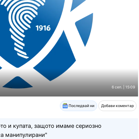
6 сеп. | 15:09
Последвай ни
Добави коментар
то и купата, защото имаме сериозно
 са манипулирани"