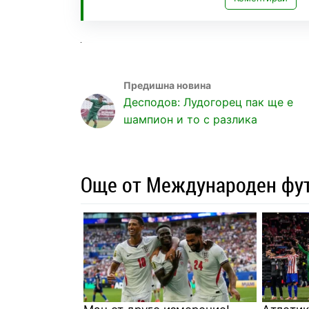
Десподов: Лудогорец пак ще е
шампион и то с разлика
Още от Международен фу