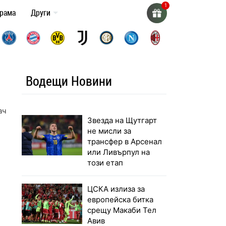
грама
Други
Водещи Новини
ачове
Звезда на Щутгарт
не мисли за
трансфер в Арсенал
или Ливърпул на
този етап
ЦСКА излиза за
европейска битка
срещу Макаби Тел
Авив