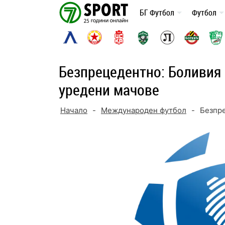
Skip
БГ Футбол
Футбол
to
content
Безпрецедентно: Боливия 
уредени мачове
Начало
-
Международен футбол
-
Безпре