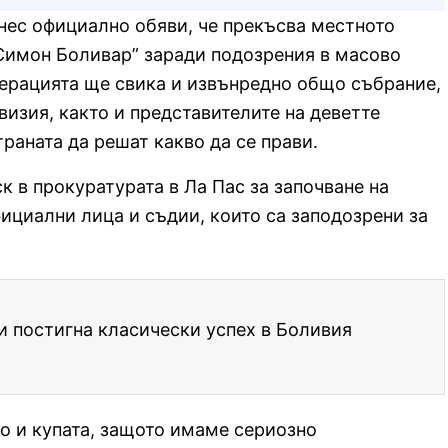
нес официално обяви, че прекъсва местното
“Симон Боливар” заради подозрения в масово
дерацията ще свика и извънредно общо събрание,
ивизия, както и представителите на деветте
раната да решат какво да се прави.
к в прокуратурата в Ла Пас за започване на
фициални лица и съдии, които са заподозрени за
 постигна класически успех в Боливия
о и купата, защото имаме сериозно