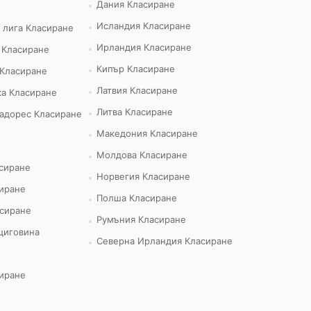
Дания Класиране
Исландия Класиране
 лига Класиране
Ирландия Класиране
 Класиране
Кипър Класиране
 Класиране
Латвия Класиране
а Класиране
Литва Класиране
адорес Класиране
Македония Класиране
Молдова Класиране
сиране
Норвегия Класиране
иране
Полша Класиране
сиране
Румъния Класиране
циговина
Северна Ирландия Класиране
иране