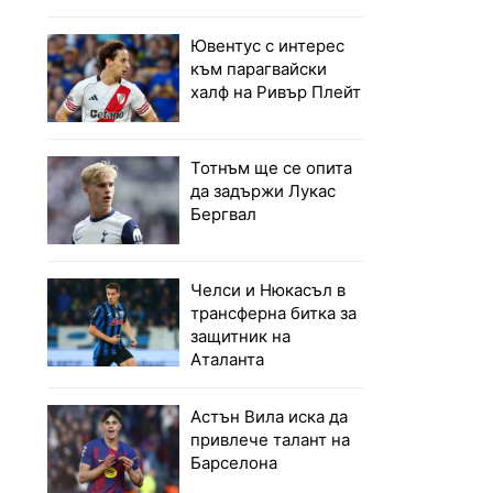
Ювентус с интерес
към парагвайски
халф на Ривър Плейт
Тотнъм ще се опита
да задържи Лукас
Бергвал
Челси и Нюкасъл в
трансферна битка за
защитник на
Аталанта
Астън Вила иска да
привлече талант на
Барселона