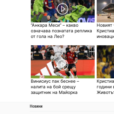
“Анкара Меси” – какво
Новият 
означава познатата реплика
Кристиа
от гола на Лео?
иноваци
Винисиус пак беснее –
Кристиа
налита на бой срещу
години 
защитник на Майорка
Животът
Новини