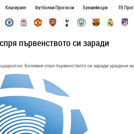
Класиране
Футболни Прогнози
Букмейкъри
ТВ Про
спря първенството си заради
цедентно: Боливия спря първенството си заради уредени м