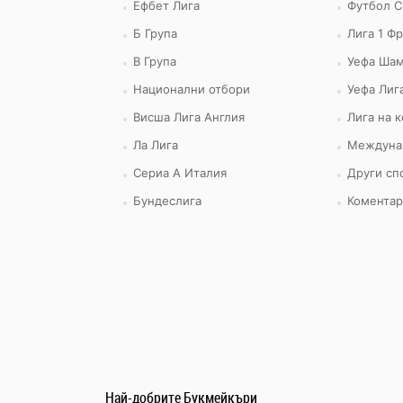
Ефбет Лига
Футбол С
Б Група
Лига 1 Ф
В Група
Уефа Шам
Национални отбори
Уефа Лиг
Висша Лига Англия
Лига на 
Ла Лига
Междуна
Сериа А Италия
Други сп
Бундеслига
Коментар
Най-добрите Букмейкъри