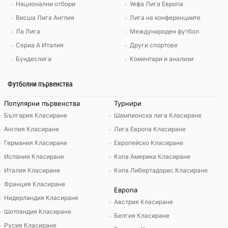
Национални отбори
Уефа Лига Европа
Висша Лига Англия
Лига на конференциите
Ла Лига
Международен футбол
Сериа А Италия
Други спортове
Бундеслига
Коментари и анализи
Футболни първенства
Популярни първенства
Турнири
България Класиране
Шампионска лига Класиране
Англия Класиране
Лига Европа Класиране
Германия Класиране
Европейско Класиране
Испания Класиране
Копа Америка Класиране
Италия Класиране
Копа Либертадорес Класиране
Франция Класиране
Европа
Нидерландия Класиране
Австрия Класиране
Шотландия Класиране
Белгия Класиране
Русия Класиране