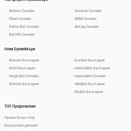
Betano Онлайн
Sesame Онлайн
Efbet Онлайн
8888 Онлайн
Palms Bet Онлайн
Bet.bg Онлайн
Bet365 Онлайн
Нови Букмейкъри
Betvam България
Everbet България
Mrbit България
AdmiralBet България
MagicBet Онлайн
ImperiaBet Онлайн
BetHub България
WebBet България
MyBet България
ТОП Предложения
Промо Бонус Код
Бонуси без депозит