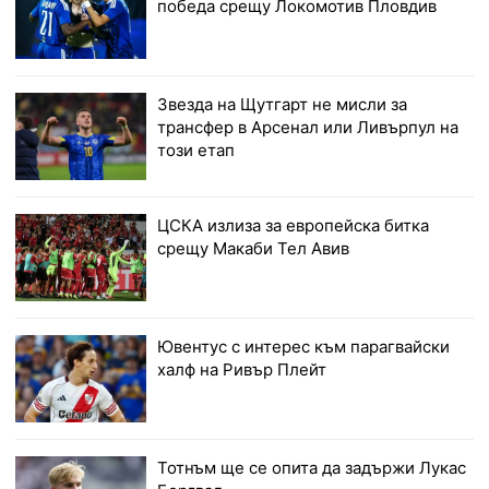
победа срещу Локомотив Пловдив
Звезда на Щутгарт не мисли за
трансфер в Арсенал или Ливърпул на
този етап
ЦСКА излиза за европейска битка
срещу Макаби Тел Авив
Ювентус с интерес към парагвайски
халф на Ривър Плейт
Тотнъм ще се опита да задържи Лукас