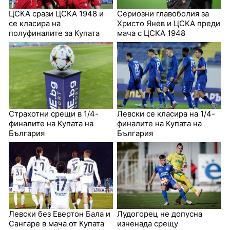
ЦСКА срази ЦСКА 1948 и
Сериозни главоболия за
се класира на
Христо Янев и ЦСКА преди
полуфиналите за Купата
мача с ЦСКА 1948
Страхотни срещи в 1/4-
Левски се класира на 1/4-
финалите на Купата на
финалите на Купата на
България
България
Левски без Евертон Бала и
Лудогорец не допусна
Сангаре в мача от Купата
изненада срещу