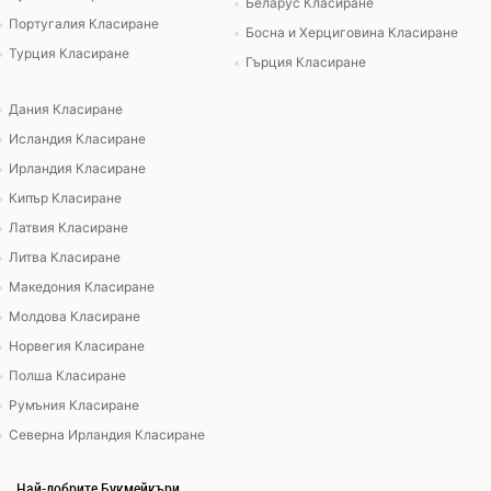
Беларус Класиране
Португалия Класиране
Босна и Херциговина Класиране
Турция Класиране
Гърция Класиране
Дания Класиране
Исландия Класиране
Ирландия Класиране
Кипър Класиране
Латвия Класиране
Литва Класиране
Македония Класиране
Молдова Класиране
Норвегия Класиране
Полша Класиране
Румъния Класиране
Северна Ирландия Класиране
Най-добрите Букмейкъри