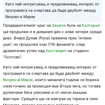
Като най-интригуващ и предизвикващ интерес от
програмата се очертава да бъде двубоят между
Вихрен и Марек
Предварителният кръг на
Sesame
Купа на
България
ще продължи и в днешния ден с нови четири срещи
днес. Вчера Дунав (Русе) премина през “иглени
уши”, но продължи към 1/16-финалите, след
драматичен успех над
Кюстендил
на стадион
“Осогово”.
Като най-интригуващ и предизвикващ интерес от
програмата се очертава да бъде двубоят между
Вихрен
и
Марек
, които миналата година се бориха
ожесточено за промоция във Втора лига, но тогава
дупничани бяха улеснени и от някои външни
фактори. Срещата ще се изиграе на терена в село
Микрево, поради ремонтни действия на