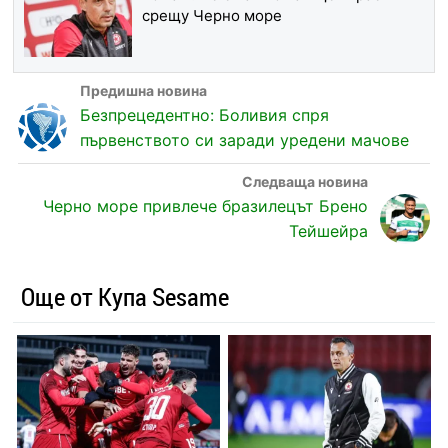
срещу Черно море
Безпрецедентно: Боливия спря
първенството си заради уредени мачове
Черно море привлече бразилецът Брено
Тейшейра
Още от Купа Sesame