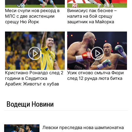
Меси счупи нов рекорд в
Винисиус пак беснее –
МЛС с две асистенции
налита на бой срещу
срещу Ню Йорк
защитник на Майорка
Кристиано Роналдо след 2
Усик отново смълча Фюри
години в Саудитска
след 12 рунда люта битка
Арабия: Животът е хубав
Водещи Новини
Левски преследва нова шампионатна