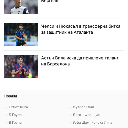
Бергвал
Челси и Нюкасъл в трансферна битка
за защитник на Аталанта
Астън Вила иска да привлече талант
на Барселона
Новини
Ефбет Лига
Футбол Свят
Б Група
Лига 1 Франция
В Група
Уефа Шампионска Лига