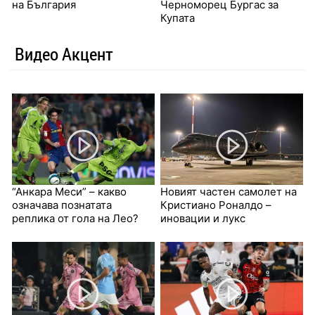
на България
Черноморец Бургас за
Купата
Видео Акцент
“Анкара Меси” – какво
Новият частен самолет на
означава познатата
Кристиано Роналдо –
реплика от гола на Лео?
иновации и лукс