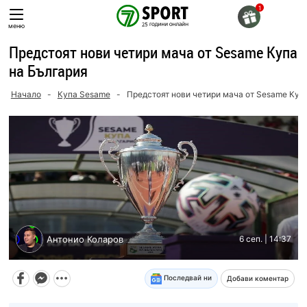
Skip
to
меню
content
Предстоят нови четири мача от Sesame Купа
на България
Начало
-
Купа Sesame
-
Предстоят нови четири мача от Sesame Куп
Антонио Коларов
6 сеп. | 14:37
Последвай ни
Добави коментар