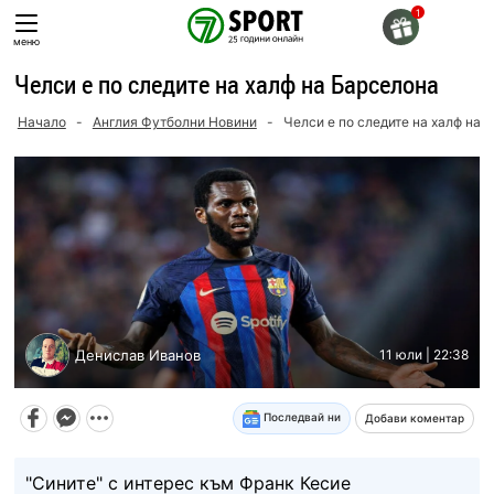
Skip
to
меню
content
Челси е по следите на халф на Барселона
Начало
-
Англия Футболни Новини
-
Челси е по следите на халф на 
Денислав Иванов
11 юли | 22:38
Последвай ни
Добави коментар
"Сините" с интерес към Франк Кесие