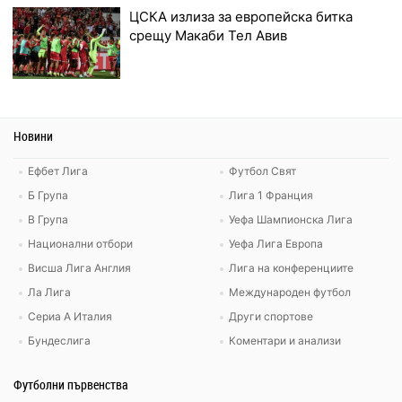
ЦСКА излиза за европейска битка
срещу Макаби Тел Авив
Новини
Ефбет Лига
Футбол Свят
Б Група
Лига 1 Франция
В Група
Уефа Шампионска Лига
Национални отбори
Уефа Лига Европа
Висша Лига Англия
Лига на конференциите
Ла Лига
Международен футбол
Сериа А Италия
Други спортове
Бундеслига
Коментари и анализи
Футболни първенства