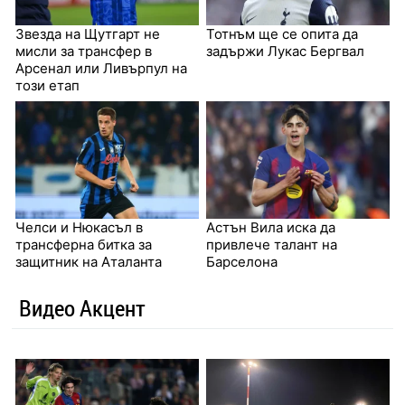
Звезда на Щутгарт не
Тотнъм ще се опита да
мисли за трансфер в
задържи Лукас Бергвал
Арсенал или Ливърпул на
този етап
Челси и Нюкасъл в
Астън Вила иска да
трансферна битка за
привлече талант на
защитник на Аталанта
Барселона
Видео Акцент