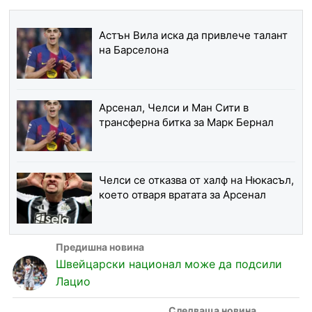
Астън Вила иска да привлече талант
на Барселона
Арсенал, Челси и Ман Сити в
трансферна битка за Марк Бернал
Челси се отказва от халф на Нюкасъл,
което отваря вратата за Арсенал
Швейцарски национал може да подсили
Лацио