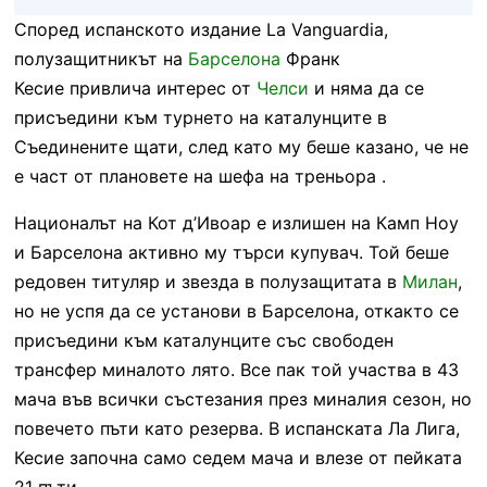
Според испанското издание La Vanguardia,
полузащитникът на
Барселона
Франк
Кесие привлича интерес от
Челси
и няма да се
присъедини към турнето на каталунците в
Съединените щати, след като му беше казано, че не
е част от плановете на шефа на треньора .
Националът на Кот д’Ивоар е излишен на Камп Ноу
и Барселона активно му търси купувач. Той беше
редовен титуляр и звезда в полузащитата в
Милан
,
но не успя да се установи в Барселона, откакто се
присъедини към каталунците със свободен
трансфер миналото лято. Все пак той участва в 43
мача във всички състезания през миналия сезон, но
повечето пъти като резерва. В испанската Ла Лига,
Кесие започна само седем мача и влезе от пейката
21 пъти.