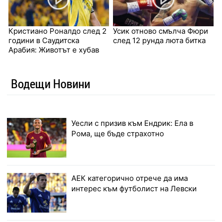
Кристиано Роналдо след 2
Усик отново смълча Фюри
години в Саудитска
след 12 рунда люта битка
Арабия: Животът е хубав
Водещи Новини
Уесли с призив към Ендрик: Ела в
Рома, ще бъде страхотно
АЕК категорично отрече да има
интерес към футболист на Левски