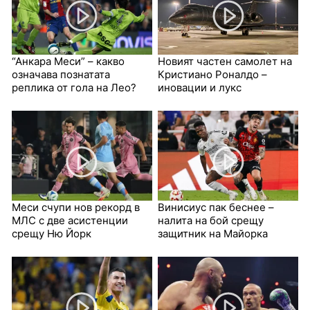
“Анкара Меси” – какво
Новият частен самолет на
означава познатата
Кристиано Роналдо –
реплика от гола на Лео?
иновации и лукс
Меси счупи нов рекорд в
Винисиус пак беснее –
МЛС с две асистенции
налита на бой срещу
срещу Ню Йорк
защитник на Майорка