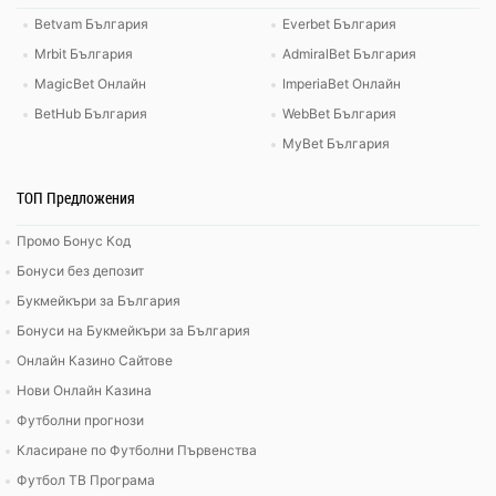
Betvam България
Everbet България
Mrbit България
AdmiralBet България
MagicBet Онлайн
ImperiaBet Онлайн
BetHub България
WebBet България
MyBet България
ТОП Предложения
Промо Бонус Код
Бонуси без депозит
Букмейкъри за България
Бонуси на Букмейкъри за България
Онлайн Казино Сайтове
Нови Онлайн Казина
Футболни прогнози
Класиране по Футболни Първенства
Футбол ТВ Програма