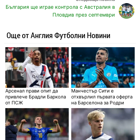
България ще играе контрола с Австралия в
Пловдив през септември
Още от Англия Футболни Новини
Арсенал прави опит да
Манчестър Сити е
привлече Брадли Баркола
отхвърлил първата оферта
от ПСЖ
на Барселона за Родри