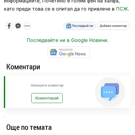
информациите, Почетино е голям фен на халфа,
като преди това се е опитал да го привлече в
ПСЖ
.
Последвай ни
Добави коментар
Последвайте ни в Google Новини.
Коментари
Напишете коментар
Коментирай
Още по темата