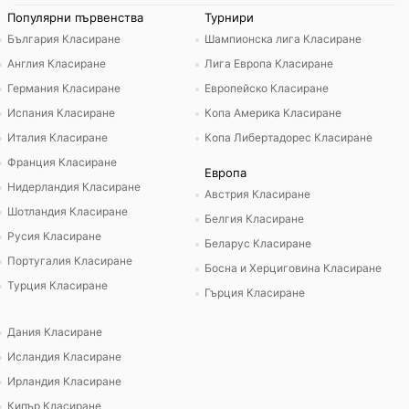
Популярни първенства
Турнири
България Класиране
Шампионска лига Класиране
Англия Класиране
Лига Европа Класиране
Германия Класиране
Европейско Класиране
Испания Класиране
Копа Америка Класиране
Италия Класиране
Копа Либертадорес Класиране
Франция Класиране
Европа
Нидерландия Класиране
Австрия Класиране
Шотландия Класиране
Белгия Класиране
Русия Класиране
Беларус Класиране
Португалия Класиране
Босна и Херциговина Класиране
Турция Класиране
Гърция Класиране
Дания Класиране
Исландия Класиране
Ирландия Класиране
Кипър Класиране