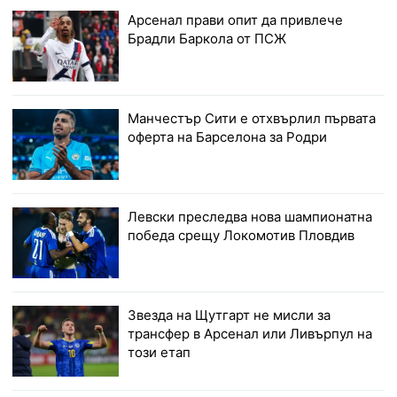
Арсенал прави опит да привлече
Брадли Баркола от ПСЖ
Манчестър Сити е отхвърлил първата
оферта на Барселона за Родри
Левски преследва нова шампионатна
победа срещу Локомотив Пловдив
Звезда на Щутгарт не мисли за
трансфер в Арсенал или Ливърпул на
този етап