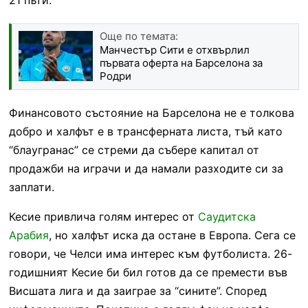
Още по темата:
Манчестър Сити е отхвърлил
първата оферта на Барселона за
Родри
Финансовото състояние на Барселона не е толкова
добро и халфът е в трансферната листа, тъй като
“блаугранас” се стреми да събере капитал от
продажби на играчи и да намали разходите си за
заплати.
Кесие привлича голям интерес от
Саудитска
Арабия
, но халфът иска да остане в Европа. Сега се
говори, че Челси има интерес към футболиста. 26-
годишният Кесие би бил готов да се премести във
Висшата лига и да заиграе за “сините”. Според