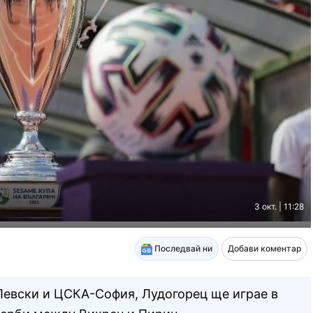
3 окт. | 11:28
Последвай ни
Добави коментар
Левски и ЦСКА-София, Лудогорец ще играе в