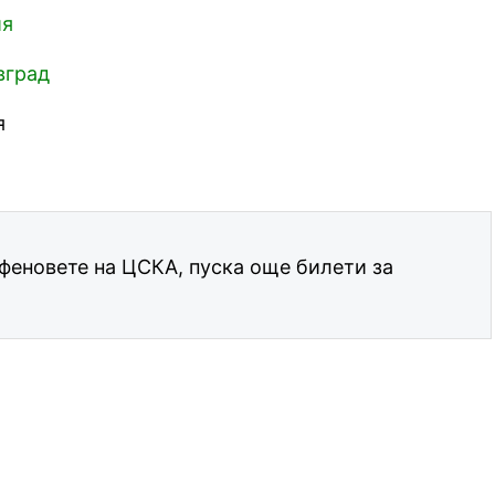
ия
вград
я
феновете на ЦСКА, пуска още билети за