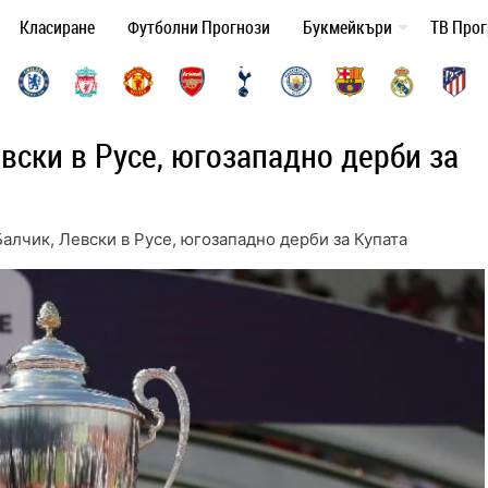
Класиране
Футболни Прогнози
Букмейкъри
ТВ Про
вски в Русе, югозападно дерби за
алчик, Левски в Русе, югозападно дерби за Купата