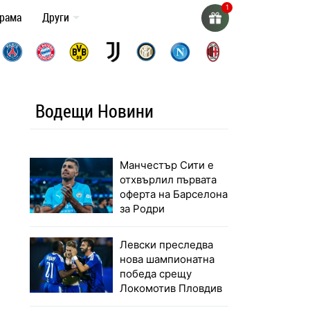
грама
Други
Водещи Новини
Манчестър Сити е
отхвърлил първата
оферта на Барселона
за Родри
Левски преследва
нова шампионатна
победа срещу
Локомотив Пловдив