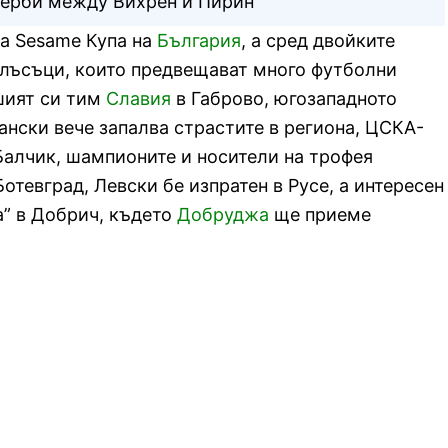
 дерби между Вихрен и Пирин
за Sesame Купа на
България
, а сред двойките
лъсъци, които предвещават много футболни
шият си тим
Славия
в Габрово, югозападното
ански вече запалва страстите в региона, ЦСКА-
Балчик, шампионите и носители на трофея
тевград, Левски бе изпратен в Русе, а интересен
а” в Добрич, където
Добруджа
ще приеме