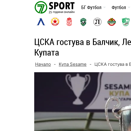
Skip
БГ Футбол
Футбол
to
content
ЦСКА гостува в Балчик, Ле
Купата
Начало
-
Купа Sesame
-
ЦСКА гостува в Б