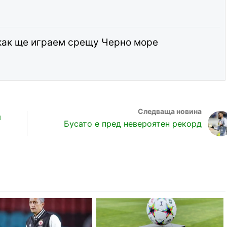
как ще играем срещу Черно море
я
Бусато е пред невероятен рекорд