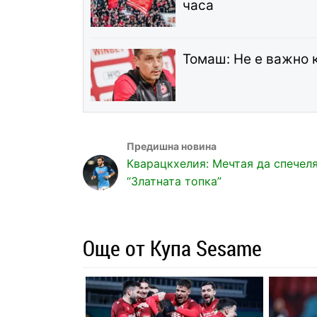
часа
Томаш: Не е важно 
Кварацкхелия: Мечтая да спечел
“Златната топка”
Още от Купа Sesame