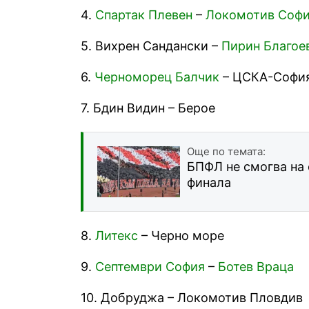
4.
Спартак Плевен
–
Локомотив Соф
5. Вихрен Сандански –
Пирин Благое
6.
Черноморец Балчик
– ЦСКА-Софи
7. Бдин Видин – Берое
Още по темата:
БПФЛ не смогва на 
финала
8.
Литекс
– Черно море
9.
Септември София
–
Ботев Враца
10. Добруджа – Локомотив Пловдив