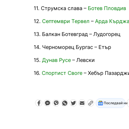
11. Струмска слава –
Ботев Пловдив
12.
Септември Тервел
–
Арда Кърдж
13. Балкан Ботевград – Лудогорец
14. Черноморец Бургас – Етър
15.
Дунав Русе
– Левски
16.
Спортист Своге
– Хебър Пазардж
Последвай ни