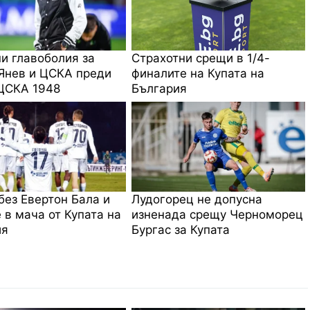
и главоболия за
Страхотни срещи в 1/4-
Янев и ЦСКА преди
финалите на Купата на
ЦСКА 1948
България
без Евертон Бала и
Лудогорец не допусна
 в мача от Купата на
изненада срещу Черноморец
ия
Бургас за Купата