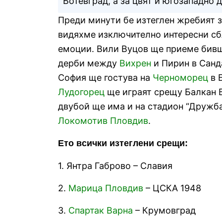
Ботевград, а за цвят и югозападно
Преди минути бе изтеглен жребият 
видяхме изключително интересни сб
емоции. Вили Вуцов ще приеме бив
дерби между
Вихрен
и Пирин в Санд
София ще гостува на
Черноморец
в 
Лудогорец
ще играят срещу Балкан Бо
двубой ще има и на стадион “Дружб
Локомотив Пловдив
.
Ето всички изтеглени срещи:
1. Янтра Габрово – Славия
2.
Марица Пловдив
– ЦСКА 1948
3.
Спартак Варна
– Крумовград