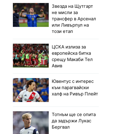
Звезда на Щутгарт
не мисли за
трансфер в Арсенал
или Ливърпул на
този етап
ЦСКА излиза за
европейска битка
срещу Макаби Тел
Авив
Ювентус с интерес
към парагвайски
халф на Ривър Плейт
Тотнъм ще се опита
да задържи Лукас
Бергвал