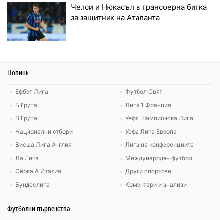
Челси и Нюкасъл в трансферна битка
за защитник на Аталанта
Новини
Ефбет Лига
Футбол Свят
Б Група
Лига 1 Франция
В Група
Уефа Шампионска Лига
Национални отбори
Уефа Лига Европа
Висша Лига Англия
Лига на конференциите
Ла Лига
Международен футбол
Сериа А Италия
Други спортове
Бундеслига
Коментари и анализи
Футболни първенства