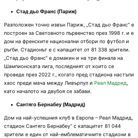
Стад дьо Франс (Париж)
Разположен точно извън Париж, „Стад дьо Франс“ е
построен за Световното първенство през 1998 г. и е
дом на френските национални отбори по футбол и
ръгби. Стадионът е с капацитет от 81 338 зрители.
„Стад дьо Франс“ е домакин и на три финала на
Шампионската лига, последният от които се
проведе през 2022 г., когато пред стадиона настъпи
хаос преди мача между Ливърпул и
Реал Мадрид
,
като началото на двубоя се забави.
Сантяго Бернабеу (Мадрид)
Дом на най-успешния клуб в Европа – Реал Мадрид,
стадион Сантяго Бернабеу“ с капацитет 81 044
зрители е един от най-емблематичните стадиони в