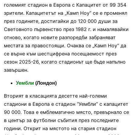
големият стадион в Европа с Капацитет от 99 354
зрители. Капацитетът на „Камп Ноу“ се е променял
през годините, достигайки до 120 000 души за
Световното първенство през 1982 г. и намалявайки
отново, когато новите разпоредби забраняват
местата за правостоящи. Очаква се „Камп Ноу“ да
се върне към шестцифрена посещаемост през
сезон 2025-26, когато стадионът ще бъде напълно
завършен.
Уембли
(Лондон)
Вторият в класацията десетте най-големи
стадиони в Европа е стадион “Уембли” с капацитет
90 000. Това е емблематично място, превърнало се
в център за футболни събития през последните
години. Открит на мястото на стария стадион