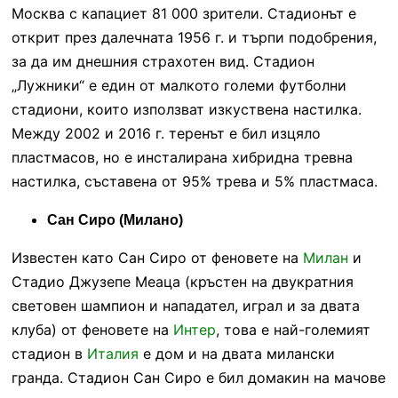
Москва с капациет 81 000 зрители. Стадионът е
открит през далечната 1956 г. и търпи подобрения,
за да им днешния страхотен вид. Стадион
„Лужники“ е един от малкото големи футболни
стадиони, които използват изкуствена настилка.
Между 2002 и 2016 г. теренът е бил изцяло
пластмасов, но е инсталирана хибридна тревна
настилка, съставена от 95% трева и 5% пластмаса.
Сан Сиро (Милано)
Известен като Сан Сиро от феновете на
Милан
и
Стадио Джузепе Меаца (кръстен на двукратния
световен шампион и нападател, играл и за двата
клуба) от феновете на
Интер
, това е най-големият
стадион в
Италия
е дом и на двата милански
гранда. Стадион Сан Сиро е бил домакин на мачове