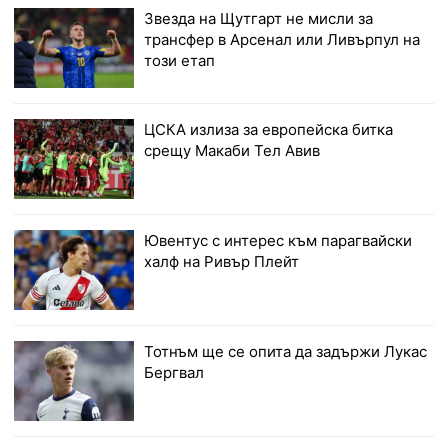
Звезда на Щутгарт не мисли за
трансфер в Арсенал или Ливърпул на
този етап
ЦСКА излиза за европейска битка
срещу Макаби Тел Авив
Ювентус с интерес към парагвайски
халф на Ривър Плейт
Тотнъм ще се опита да задържи Лукас
Бергвал