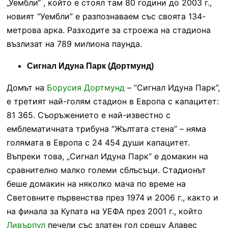
„Уембли“ , който е стоял там 80 години до 2003 г.,
новият “Уембли” е разпознаваем със своята 134-
метрова арка. Разходите за строежа на стадиона
възлизат на 789 милиона паунда.
Сигнал Идуна Парк (Дортмунд)
Домът на
Борусия Дортмунд
– “Сигнал Идуна Парк”,
е третият най-голям стадион в Европа с капацитет:
81 365. Съоръжението е най-известно с
емблематичната трибуна “Жълтата стена” – няма
голямата в Европа с 24 454 души капацитет.
Въпреки това, „Сигнал Идуна Парк“ е домакин на
сравнително малко големи сблъсъци. Стадионът
беше домакин на няколко мача по време на
Световните първенства през 1974 и 2006 г., както и
на финала за Купата на УЕФА през 2001 г., който
Ливърпул
печели със златен гол срещу Алавес