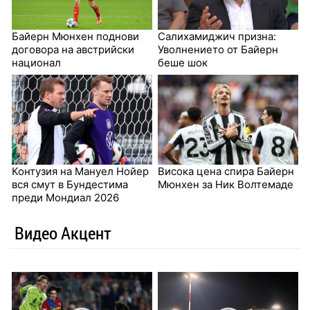
Байерн Мюнхен поднови
Салихамиджич призна:
договора на австрийски
Уволнението от Байерн
национал
беше шок
Контузия на Мануел Нойер
Висока цена спира Байерн
вся смут в Бундестима
Мюнхен за Ник Волтемаде
преди Мондиал 2026
Видео Акцент