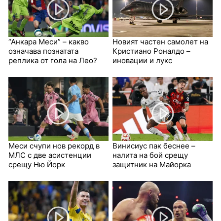
“Анкара Меси” – какво
Новият частен самолет на
означава познатата
Кристиано Роналдо –
реплика от гола на Лео?
иновации и лукс
Меси счупи нов рекорд в
Винисиус пак беснее –
МЛС с две асистенции
налита на бой срещу
срещу Ню Йорк
защитник на Майорка