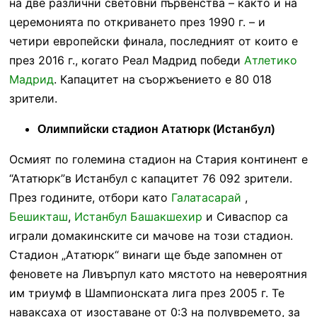
на две различни световни първенства – както и на
церемонията по откриването през 1990 г. – и
четири европейски финала, последният от които е
през 2016 г., когато Реал Мадрид победи
Атлетико
Мадрид
. Капацитет на съоржъението е 80 018
зрители.
Олимпийски стадион Ататюрк (Истанбул)
Осмият по големина стадион на Стария континент е
“Ататюрк”в Истанбул с капацитет 76 092 зрители.
През годините, отбори като
Галатасарай
,
Бешикташ
,
Истанбул Башакшехир
и Сиваспор са
играли домакинските си мачове на този стадион.
Стадион „Ататюрк“ винаги ще бъде запомнен от
феновете на Ливърпул като мястото на невероятния
им триумф в Шампионската лига през 2005 г. Те
наваксаха от изоставане от 0:3 на полувремето, за