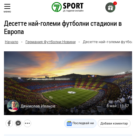
Skip
to
меню
content
Десетте най-големи футболни стадиони в
Европа
Начало
-
Германия Футболни Новини
-
Десетте най-големи футболн
Денислав Иванов
8 май | 13:57
Последвай ни
Добави коментар