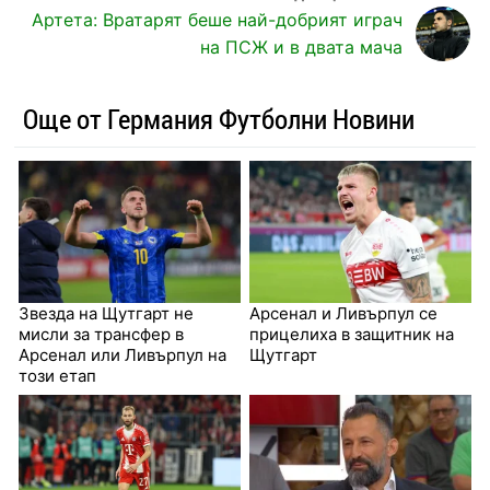
Артета: Вратарят беше най-добрият играч
на ПСЖ и в двата мача
Още от Германия Футболни Новини
Звезда на Щутгарт не
Арсенал и Ливърпул се
мисли за трансфер в
прицелиха в защитник на
Арсенал или Ливърпул на
Щутгарт
този етап