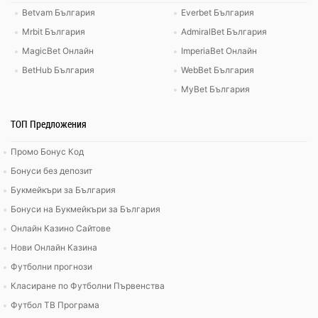
Betvam България
Everbet България
Mrbit България
AdmiralBet България
MagicBet Онлайн
ImperiaBet Онлайн
BetHub България
WebBet България
MyBet България
ТОП Предложения
Промо Бонус Код
Бонуси без депозит
Букмейкъри за България
Бонуси на Букмейкъри за България
Онлайн Казино Сайтове
Нови Онлайн Казина
Футболни прогнози
Класиране по Футболни Първенства
Футбол ТВ Програма