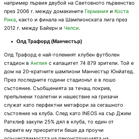
например първия двубой на Световното първенство
през 2006 г. между домакините
Германия
и
Коста
Рика
, както и финала на Шампионската лига през
2012 г. между Байерн и
Челси
.
Олд Трафорд (Манчестър)
Олд Трафорд е най-големият клубен футболен
стадион в
Англия
с капацитет 74 879 зрители. Той е
дом на 20-кратните шампиони Манчестър Юнйатед.
През последните години стадионът е в лошо
състояние. Съобщенията за течащ покрив,
препълнени тоалетни и нашествие на гризачи
служат като перфектни метафори за сегашното
състояние на клуба. След като INEOS на сър Джим
Ратклиф закупи 25% дял в клуба, то един от
първите му приоритети беше да проучи
осъществимостта на реконструкцията на