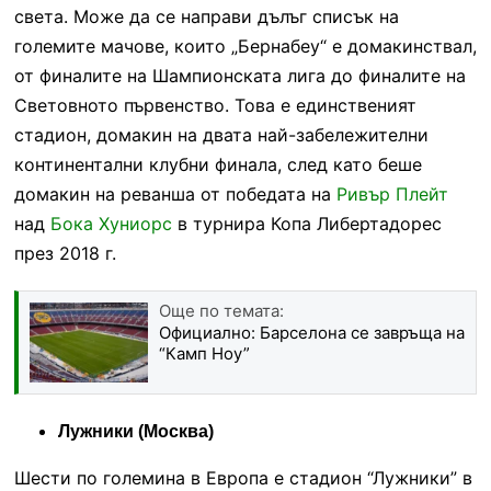
света. Може да се направи дълъг списък на
големите мачове, които „Бернабеу“ е домакинствал,
от финалите на Шампионската лига до финалите на
Световното първенство. Това е единственият
стадион, домакин на двата най-забележителни
континентални клубни финала, след като беше
домакин на реванша от победата на
Ривър Плейт
над
Бока Хуниорс
в турнира Копа Либертадорес
през 2018 г.
Още по темата:
Официално: Барселона се завръща на
“Камп Ноу”
Лужники (Москва)
Шести по големина в Европа е стадион “Лужники” в