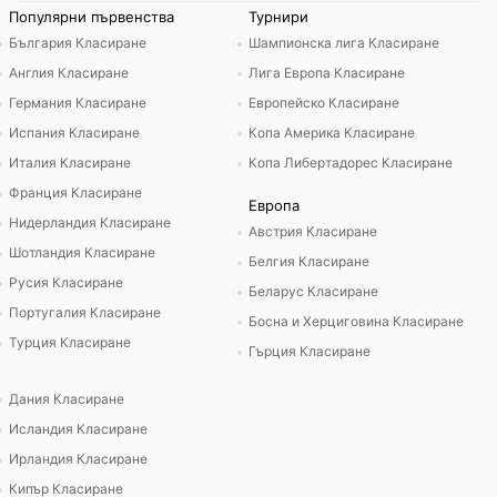
Популярни първенства
Турнири
България Класиране
Шампионска лига Класиране
Англия Класиране
Лига Европа Класиране
Германия Класиране
Европейско Класиране
Испания Класиране
Копа Америка Класиране
Италия Класиране
Копа Либертадорес Класиране
Франция Класиране
Европа
Нидерландия Класиране
Австрия Класиране
Шотландия Класиране
Белгия Класиране
Русия Класиране
Беларус Класиране
Португалия Класиране
Босна и Херциговина Класиране
Турция Класиране
Гърция Класиране
Дания Класиране
Исландия Класиране
Ирландия Класиране
Кипър Класиране