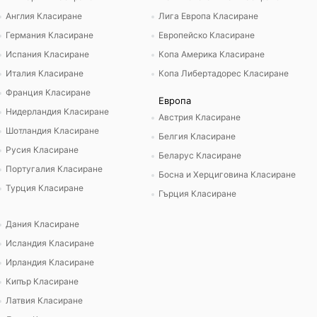
Англия Класиране
Лига Европа Класиране
Германия Класиране
Европейско Класиране
Испания Класиране
Копа Америка Класиране
Италия Класиране
Копа Либертадорес Класиране
Франция Класиране
Европа
Нидерландия Класиране
Австрия Класиране
Шотландия Класиране
Белгия Класиране
Русия Класиране
Беларус Класиране
Португалия Класиране
Босна и Херциговина Класиране
Турция Класиране
Гърция Класиране
Дания Класиране
Исландия Класиране
Ирландия Класиране
Кипър Класиране
Латвия Класиране