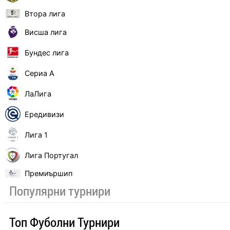
Втора лига
Висша лига
Бундес лига
Сериа А
ЛаЛига
Ередивизи
Лига 1
Лига Португал
Премиършип
Популярни турнири
Топ Фуболни Турнири