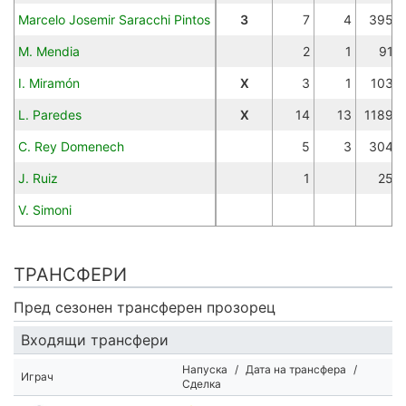
Marcelo Josemir Saracchi Pintos
З
7
4
395
M. Mendia
2
1
91
I. Miramón
Х
3
1
103
L. Paredes
Х
14
13
1189
C. Rey Domenech
5
3
304
J. Ruiz
1
25
V. Simoni
ТРАНСФЕРИ
Пред сезонен трансферен прозорец
Входящи трансфери
Напуска
/
Дата на трансфера
/
Играч
Сделка