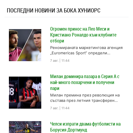
ПОСЛЕДНИ НОВИНИ ЗА БОКА ХУНИОРС
Огромен принос на Лео Меси и
Кристиано Роналдо към клубните
отбори
Реномираната маркетингова агенция
„Euromericas Sport“ определи
десетте клуба, които са продали
7 авг. | 11:44
най-много официални клубни
фланелки през 2025 г. В топ...
Милан доминира пазара в Серия А с
най-много похарчени и получени
пари
Милан премина през революция на
състава през летния трансферен
прозорец. Разочароващото
7 авг. | 11:44
представяне през миналия сезон,
завършвайки на 8-мо място извън...
Челси изпрати двама футболисти на
Борусия Дортмунд