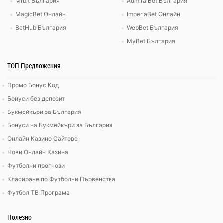
Mrbit България
AdmiralBet България
MagicBet Онлайн
ImperiaBet Онлайн
BetHub България
WebBet България
MyBet България
ТОП Предложения
Промо Бонус Код
Бонуси без депозит
Букмейкъри за България
Бонуси на Букмейкъри за България
Онлайн Казино Сайтове
Нови Онлайн Казина
Футболни прогнози
Класиране по Футболни Първенства
Футбол ТВ Програма
Полезно