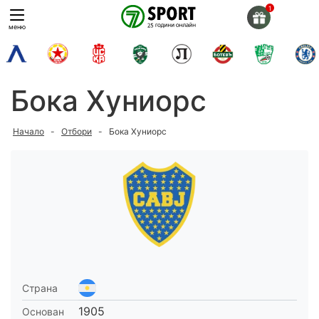
Skip
to
меню
content
Бока Хуниорс
Начало
-
Отбори
-
Бока Хуниорс
Страна
1905
Основан