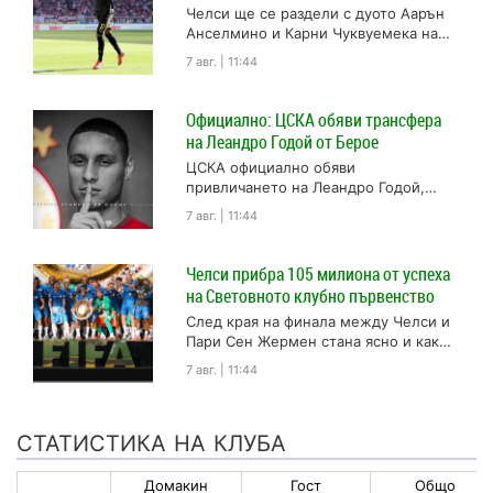
Челси ще се раздели с дуото Аарън
Анселмино и Карни Чуквуемека на
Борусия Дортмунд след като двата
7 авг. | 11:44
отбора стигнаха до...
Официално: ЦСКА обяви трансфера
на Леандро Годой от Берое
ЦСКА официално обяви
привличането на Леандро Годой,
след като публикува колаж, на който
7 авг. | 11:44
ръка с разпознаваемата татуировка
на нападателя държи...
Челси прибра 105 милиона от успеха
на Световното клубно първенство
След края на финала между Челси и
Пари Сен Жермен стана ясно и как
точно е разпределен внушителният
7 авг. | 11:44
награден фонд...
СТАТИСТИКА НА КЛУБА
Домакин
Гост
Общо