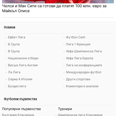
Челси и Ман Сити са готови да платят 100 млн. евро за
Майкъл Олисе
Новини
Ефбет Лига
Футбол Свят
Б Група
Лига 1 Франция
В Група
Уефа Шампионска Лига
Национални отбори
Уефа Лига Европа
Висша Лига Англия
Лига на конференциите
Ла Лига
Международен футбол
Сериа А Италия
Други спортове
Бундеслига
Коментари и анализи
Футболни първенства
Популярни първенства
Турнири
България Класиране
Шампионска лига Класиране