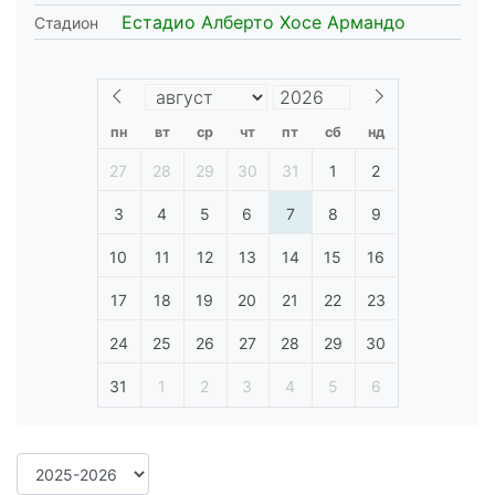
Естадио Алберто Хосе Армандо
Стадион
пн
вт
ср
чт
пт
сб
нд
27
28
29
30
31
1
2
3
4
5
6
7
8
9
10
11
12
13
14
15
16
17
18
19
20
21
22
23
24
25
26
27
28
29
30
31
1
2
3
4
5
6