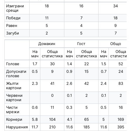
Изиграни
18
16
34
срещи
Победи
11
7
18
Равен
5
4
9
Загуби
2
5
7
Домакин
Гост
Общо
На
Обща
На
Обща
На
Обща
мач
статистика
мач
статистика
мач
статистика
Голове
1.7
30
1.4
22
1.5
52
Допуснати
0.5
9
0.9
15
0.7
24
голове
Жълти
2.3
41
2.6
42
2.4
83
картони
Червени
0
0.1
2
0.1
2
картони
Чисти
0.6
11
0.3
5
0.5
16
мрежи
Корнери
5.8
104
4.1
65
5
169
Нарушения
11.7
210
11.6
185
11.6
395