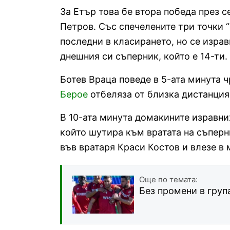
За Етър това бе втора победа през с
Петров. Със спечелените три точки “
последни в класирането, но се изра
днешния си съперник, който е 14-ти.
Ботев Враца поведе в 5-ата минута 
Берое
отбеляза от близка дистанция 
В 10-ата минута домакините изравн
който шутира към вратата на съперни
във вратаря Краси Костов и влезе в м
Още по темата:
Без промени в груп