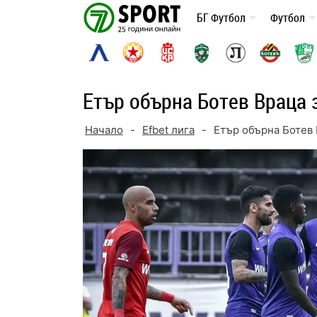
Skip
БГ Футбол
Футбол
to
content
Етър обърна Ботев Враца з
Начало
-
Efbet лига
-
Етър обърна Ботев 