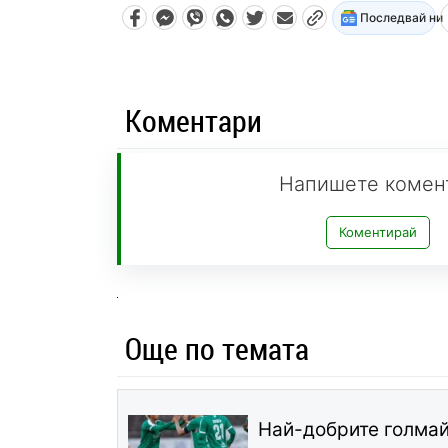
Последвай ни
Коментари
Напишете комен
Коментирай
Още по темата
Най-добрите голмай