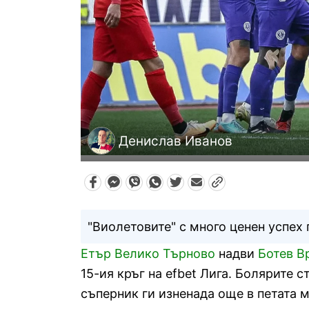
Денислав Иванов
"Виолетовите" с много ценен успех
Етър Велико Търново
надви
Ботев В
15-ия кръг на efbet Лига. Болярите с
съперник ги изненада още в петата м