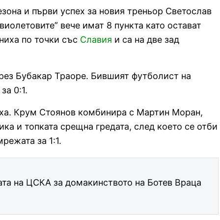
езона и първи успех за новия треньор Светослав
виолетовите” вече имат 8 пункта като остават
вниха по точки със
Славия
и са на две зад
чрез Бубакар Траоре. Бившият футболист на
за 0:1.
иха. Крум Стоянов комбинира с Мартин Моран,
ка и топката срещна гредата, след което се отби
режата за 1:1.
ата на ЦСКА за домакинството на Ботев Враца