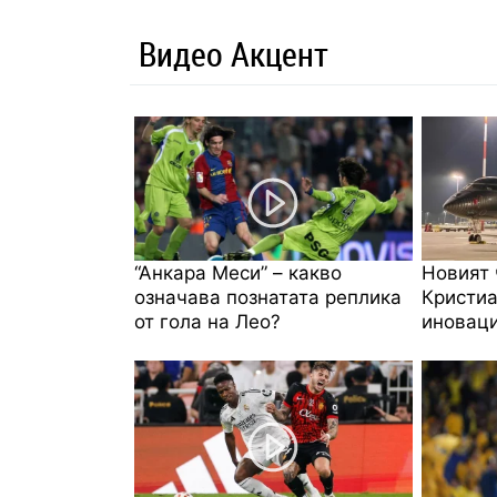
Видео Акцент
“Анкара Меси” – какво
Новият 
означава познатата реплика
Кристиа
от гола на Лео?
иноваци