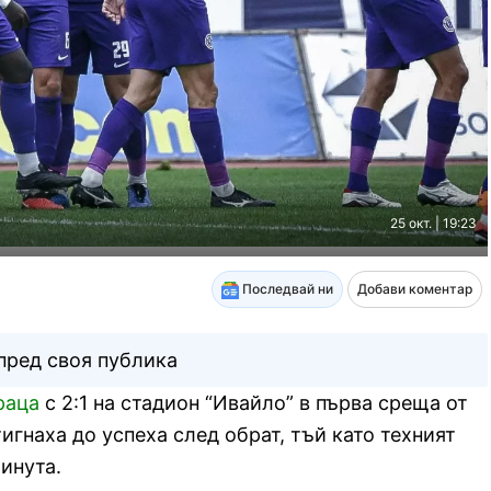
25 окт. | 19:23
Последвай ни
Добави коментар
 пред своя публика
раца
с 2:1 на стадион “Ивайло” в първа среща от
тигнаха до успеха след обрат, тъй като техният
инута.