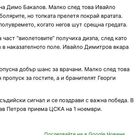
 на Димо Бакалов. Малко след това Ивайло
болярите, но топката прелетя покрай вратата.
олувремето, когато негов шут срещна гредата.
 част “виолетовите” получиха дизпа, след като
 в наказателното поле. Ивайло Димитров вкара
опусна добър шанс за врачани. Малко след това
пропуск за гостите, а и бранителят Георги
съдийски сигнал и се поздрави с важна победа. В
ав Петров приема ЦСКА на 1 ноември.
Последвайте ни в Google Новини.