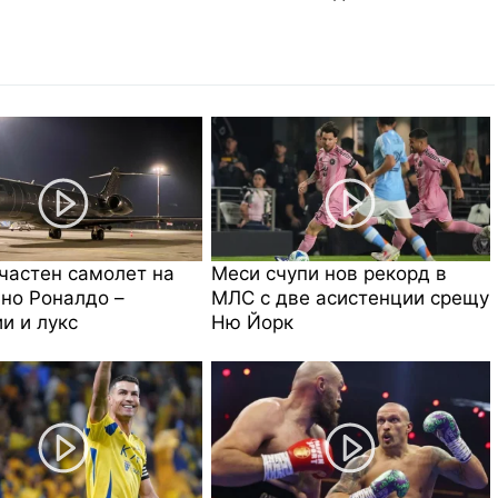
частен самолет на
Меси счупи нов рекорд в
но Роналдо –
МЛС с две асистенции срещу
и и лукс
Ню Йорк