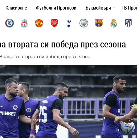
Класиране
Футболни Прогнози
Букмейкъри
ТВ Про
а втората си победа през сезона
Враца за втората си победа през сезона