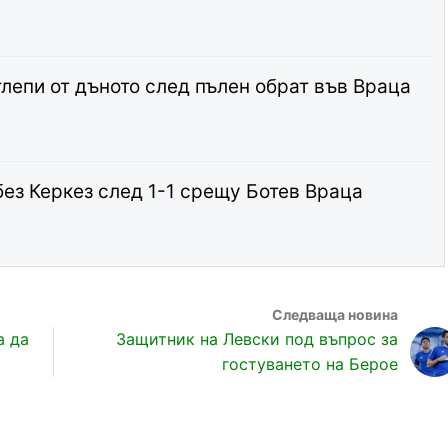
тлепи от дъното след пълен обрат във Враца
без Керкез след 1-1 срещу Ботев Враца
а да
Защитник на Левски под въпрос за
т
гостуването на Берое