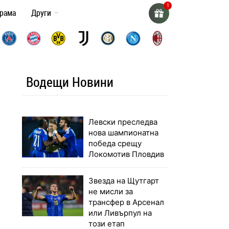
грама
Други
Водещи Новини
Левски преследва
нова шампионатна
победа срещу
Локомотив Пловдив
Звезда на Щутгарт
не мисли за
трансфер в Арсенал
или Ливърпул на
този етап