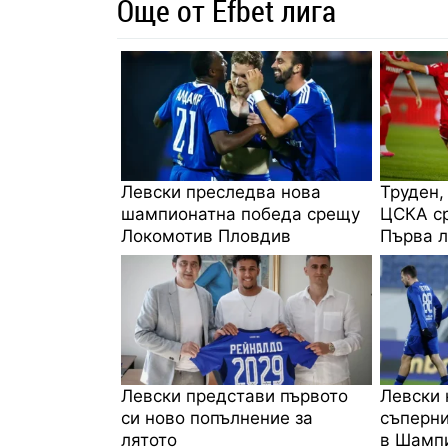
Още от Efbet лига
Левски преследва нова
Труден,
шампионатна победа срещу
ЦСКА ср
Локомотив Пловдив
Първа л
Левски представи първото
Левски 
си ново попълнение за
съперни
лятото
в Шампи