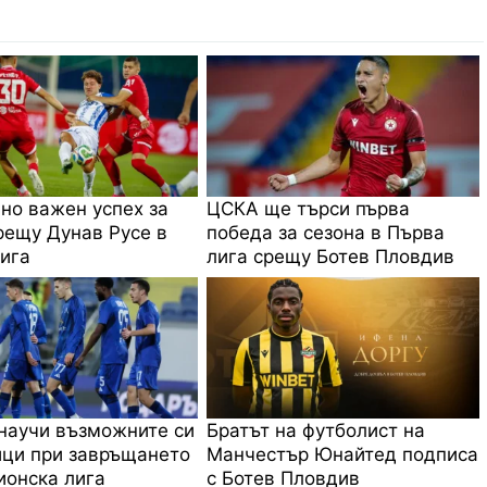
 но важен успех за
ЦСКА ще търси първа
ещу Дунав Русе в
победа за сезона в Първа
ига
лига срещу Ботев Пловдив
научи възможните си
Братът на футболист на
ци при завръщането
Манчестър Юнайтед подписа
онска лига
с Ботев Пловдив