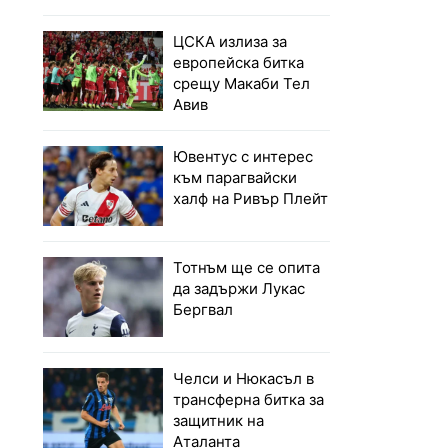
ЦСКА излиза за
европейска битка
срещу Макаби Тел
Авив
Ювентус с интерес
към парагвайски
халф на Ривър Плейт
Тотнъм ще се опита
да задържи Лукас
Бергвал
Челси и Нюкасъл в
трансферна битка за
защитник на
Аталанта