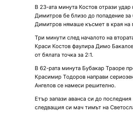
В 23-ата минута Костов отрази удар
Димитров бе близо до попадение за 
Димитров нямаше късмет в края на п
Три минути след началото на втората
Краси Костов фаулира Димо Бакалов
от бялата точка за 2:1.
В 62-рата минута Бубакар Траоре пр
Красимир Тодоров направи сериозен 
Ангелов се намеси решително.
Етър запази аванса си до последния 
следващия си мач тимът на Светосл