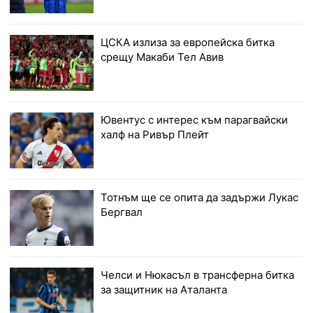
ЦСКА излиза за европейска битка
срещу Макаби Тел Авив
Ювентус с интерес към парагвайски
халф на Ривър Плейт
Тотнъм ще се опита да задържи Лукас
Бергвал
Челси и Нюкасъл в трансферна битка
за защитник на Аталанта