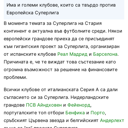
Има и големи клубове, които са твърдо против
Европейска Суперлига
В момента темата за Суперлига на Стария
континент е актуална във футболните среди. Някои
европейски грандове приеха да се присъединят
към гигантския проект за Суперлига, организиран
от испанските клубове
Реал Мадрид
и
Барселона
.
Причината е, че те виждат това състезание като
огромна възможност за решение на финансовите
проблеми.
Всички клубове от италианската Серия А са дали
съгласието си за Суперлига. Нидерландските
грандове
ПСВ Айндховен
и
Фейенорд
,
португалските топ отбори
Бенфика
и
Порто
,
сръбският Цървена звезда и белгийският
Андерлехт
също са “за” проекта Суперлига.