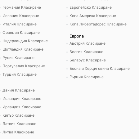
Германия Класиране
Европейско Класиране
Испания Класиране
Копа Америка Класиране
Италия Класиране
Копа Либертадорес Класиране
Франция Класиране
Европа
Нидерландия Класиране
Австрия Класиране
Шотландия Класиране
Белгия Класиране
Русия Класиране
Беларус Класиране
Португалия Класиране
Босна и Херциговина Класиране
Турция Класиране
Гърция Класиране
Дания Класиране
Исландия Класиране
Ирландия Класиране
Кипър Класиране
Латвия Класиране
Литва Класиране