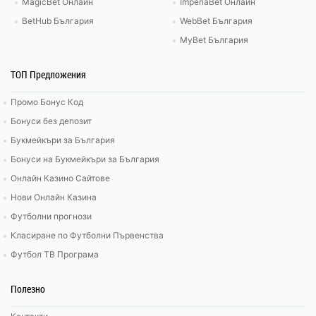
MagicBet Онлайн
ImperiaBet Онлайн
BetHub България
WebBet България
MyBet България
ТОП Предложения
Промо Бонус Код
Бонуси без депозит
Букмейкъри за България
Бонуси на Букмейкъри за България
Онлайн Казино Сайтове
Нови Онлайн Казина
Футболни прогнози
Класиране по Футболни Първенства
Футбол ТВ Програма
Полезно