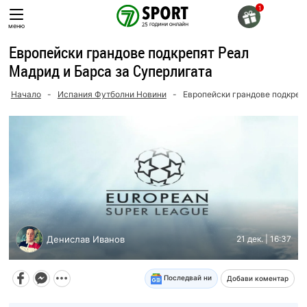
Skip
to
меню
content
Европейски грандове подкрепят Реал
Мадрид и Барса за Суперлигата
Начало
-
Испания Футболни Новини
-
Европейски грандове подкреп
Денислав Иванов
21 дек. | 16:37
Последвай ни
Добави коментар