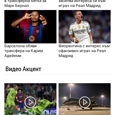
в трансферна битка за
засилва интереса си към
Марк Бернал
играч на Реал Мадрид
Барселона обяви
Фиорентина с интерес към
трансфера на Карим
офанзивен играч на Реал
Адейеми
Мадрид
Видео Акцент