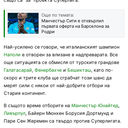
Още по темата:
Манчестър Сити е отхвърлил
първата оферта на Барселона за
Родри
Най-усилено се говори, че италианският шампион
Наполи
е отворен за влизане в надпреварата. Все
още ситуацията се обмисля от турските грандове
Галатасарай
,
Фенербахче
и
Бешикташ
, като по-
скоро и трите клуба ще сграбчат този шанс да
мерят сили с някои от най-добрите отбори на
Стария континент.
В същото време отборите на
Манчестър Юнайтед
,
Ливърпул
, Байерн Мюнхен Борусия Дортмунд и
Пари Сен Жеремен са твърдо против Суперлигата.