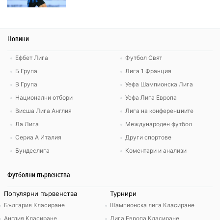
Новини
Ефбет Лига
Футбол Свят
Б Група
Лига 1 Франция
В Група
Уефа Шампионска Лига
Национални отбори
Уефа Лига Европа
Висша Лига Англия
Лига на конференциите
Ла Лига
Международен футбол
Сериа А Италия
Други спортове
Бундеслига
Коментари и анализи
Футболни първенства
Популярни първенства
Турнири
България Класиране
Шампионска лига Класиране
Англия Класиране
Лига Европа Класиране