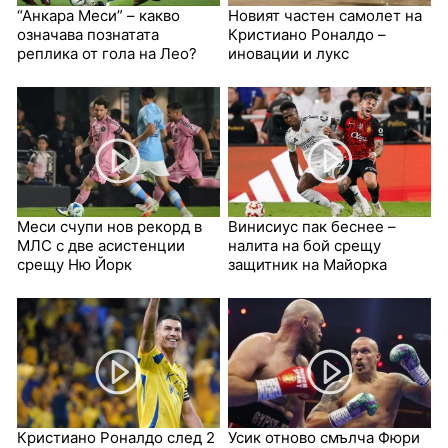
“Анкара Меси” – какво
Новият частен самолет на
означава познатата
Кристиано Роналдо –
реплика от гола на Лео?
иновации и лукс
Меси счупи нов рекорд в
Винисиус пак беснее –
МЛС с две асистенции
налита на бой срещу
срещу Ню Йорк
защитник на Майорка
Кристиано Роналдо след 2
Усик отново смълча Фюри