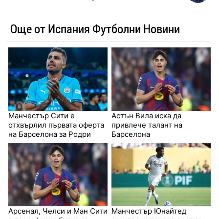
Още от Испания Футболни Новини
Манчестър Сити е
Астън Вила иска да
отхвърлил първата оферта
привлече талант на
на Барселона за Родри
Барселона
Арсенал, Челси и Ман Сити
Манчестър Юнайтед