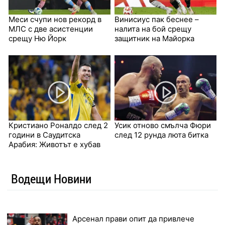
Меси счупи нов рекорд в
Винисиус пак беснее –
МЛС с две асистенции
налита на бой срещу
срещу Ню Йорк
защитник на Майорка
Кристиано Роналдо след 2
Усик отново смълча Фюри
години в Саудитска
след 12 рунда люта битка
Арабия: Животът е хубав
Водещи Новини
Арсенал прави опит да привлече