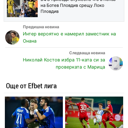
на Ботев Пловдив срещу Локо
Пловдив
Интер вероятно е намерил заместник на
Онана
Николай Костов избра 11-ката си за
проверката с Марица
Още от Efbet лига