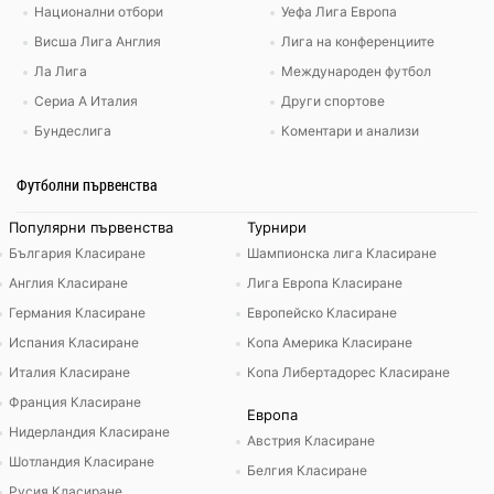
Национални отбори
Уефа Лига Европа
Висша Лига Англия
Лига на конференциите
Ла Лига
Международен футбол
Сериа А Италия
Други спортове
Бундеслига
Коментари и анализи
Футболни първенства
Популярни първенства
Турнири
България Класиране
Шампионска лига Класиране
Англия Класиране
Лига Европа Класиране
Германия Класиране
Европейско Класиране
Испания Класиране
Копа Америка Класиране
Италия Класиране
Копа Либертадорес Класиране
Франция Класиране
Европа
Нидерландия Класиране
Австрия Класиране
Шотландия Класиране
Белгия Класиране
Русия Класиране