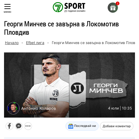
Skip
to
меню
content
Георги Минчев се завърна в Локомотив
Пловдив
Начало
-
Efbet лига
-
Георги Минчев се завърна в Локомотив Пловд
Антонио Коларов
4 юли | 10:35
Последвай ни
Добави коментар