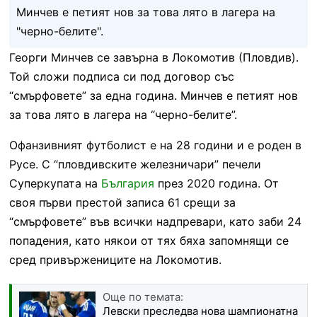
Минчев е петият нов за това лято в лагера на
"черно-белите".
Георги Минчев се завърна в Локомотив (Пловдив).
Той сложи подписа си под договор със
“смърфовете” за една година. Минчев е петият нов
за това лято в лагера на “черно-белите”.
Офанзивният футболист е на 28 години и е роден в
Русе. С “пловдивските железничари” печели
Суперкупата на
България
през 2020 година. От
своя първи престой записа 61 срещи за
“смърфовете” във всички надпревари, като заби 24
попадения, като някои от тях бяха запомнящи се
сред привържениците на Локомотив.
Още по темата:
Левски преследва нова шампионатна