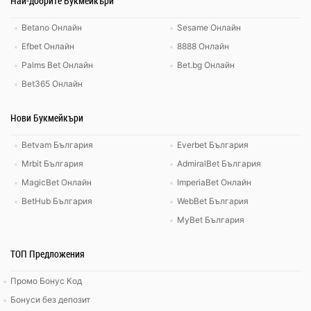
Най-добрите Букмейкъри
Betano Онлайн
Sesame Онлайн
Efbet Онлайн
8888 Онлайн
Palms Bet Онлайн
Bet.bg Онлайн
Bet365 Онлайн
Нови Букмейкъри
Betvam България
Everbet България
Mrbit България
AdmiralBet България
MagicBet Онлайн
ImperiaBet Онлайн
BetHub България
WebBet България
MyBet България
ТОП Предложения
Промо Бонус Код
Бонуси без депозит