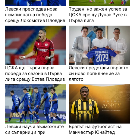
Левски преследва нова
Труден, но важен успех за
шампионатна победа
ЦСКА срещу Дунав Русе в
срещу Локомотив Пловдив
Първа лига
ЦСКА ще търси първа
Левски представи първото
победа за сезона в Първа
си ново попълнение за
лига срещу Ботев Пловдив
лятото
Левски научи възможните
Братът на футболист на
си съперници при
Манчестър Юнайтед