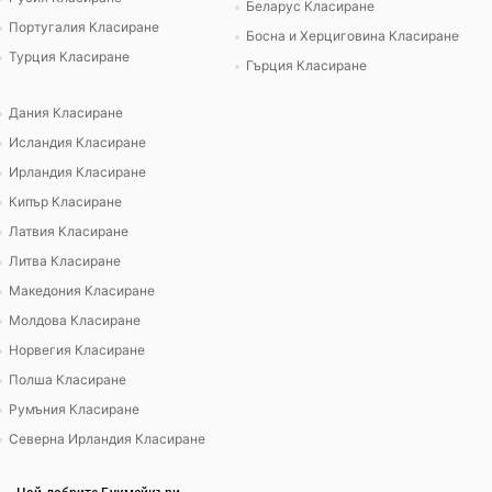
Беларус Класиране
Португалия Класиране
Босна и Херциговина Класиране
Турция Класиране
Гърция Класиране
Дания Класиране
Исландия Класиране
Ирландия Класиране
Кипър Класиране
Латвия Класиране
Литва Класиране
Македония Класиране
Молдова Класиране
Норвегия Класиране
Полша Класиране
Румъния Класиране
Северна Ирландия Класиране