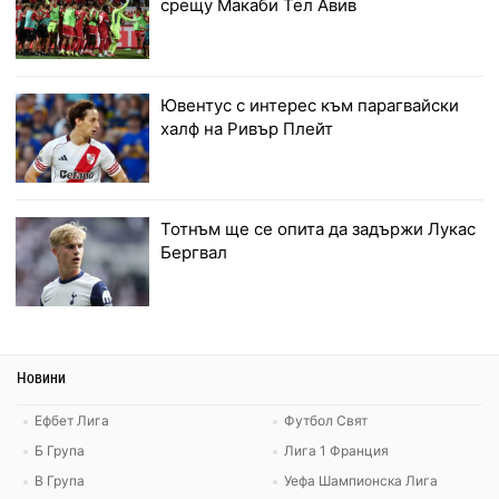
срещу Макаби Тел Авив
Ювентус с интерес към парагвайски
халф на Ривър Плейт
Тотнъм ще се опита да задържи Лукас
Бергвал
Новини
Ефбет Лига
Футбол Свят
Б Група
Лига 1 Франция
В Група
Уефа Шампионска Лига