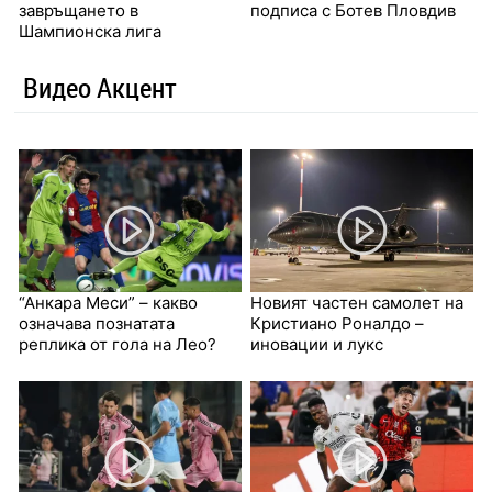
завръщането в
подписа с Ботев Пловдив
Шампионска лига
Видео Акцент
“Анкара Меси” – какво
Новият частен самолет на
означава познатата
Кристиано Роналдо –
реплика от гола на Лео?
иновации и лукс