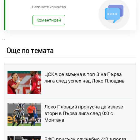
Напишете коментар
Коментирай
Още по темата
ЦСКА се вмъкна в топ 3 на Първа
лига след успех над Локо Пловдив
Локо Пловдив пропусна да излезе
втори в Първа лига след 0:0 с
Монтана
БФС присъди служебно 4:0 в полза