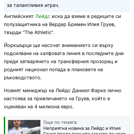
за талантливия играч.
Английският
Лийдс
иска да вземе в редиците си
полузащитника на Вердер Бремен Илия Груев,
твърди “The Athletic”.
Йоркшърци ще насочат вниманието си върху
подсилване на халфовата линия в последните дни
преди затварянето на трансферния прозорец и
родният национал попада в плановете на
ръководството.
Новият мениджър на Лийдс Даниел Фарке лично
настоява за привличането на Груев, който е
оценяван на 4 милиона евро.
Още по темата:
Неприятна новина за Лийдс и Илия
Груев преди важните мачове до края