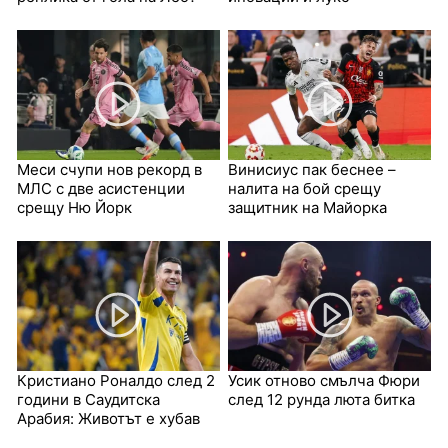
Меси счупи нов рекорд в
Винисиус пак беснее –
МЛС с две асистенции
налита на бой срещу
срещу Ню Йорк
защитник на Майорка
Кристиано Роналдо след 2
Усик отново смълча Фюри
години в Саудитска
след 12 рунда люта битка
Арабия: Животът е хубав