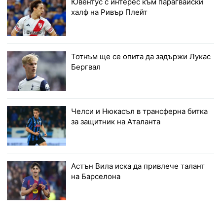
Ювентус с интерес към парагвайски
халф на Ривър Плейт
Тотнъм ще се опита да задържи Лукас
Бергвал
Челси и Нюкасъл в трансферна битка
за защитник на Аталанта
Астън Вила иска да привлече талант
на Барселона