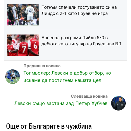
Тотнъм спечели гостуването си на
Лийдс с 2-1 като Груев не игра
Арсенал разгроми Лийдс 5-0 в
дебюта като титуляр на Груев във ВЛ
Топмьолер: Левски е добър отбор, но
искаме да постигнем нашата цел
Левски също застана зад Петър Хубчев
Още от Българите в чужбина