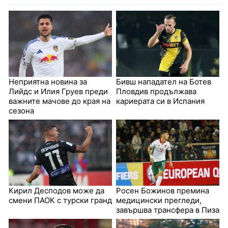
Неприятна новина за
Бивш нападател на Ботев
Лийдс и Илия Груев преди
Пловдив продължава
важните мачове до края на
кариерата си в Испания
сезона
Кирил Десподов може да
Росен Божинов премина
смени ПАОК с турски гранд
медицински прегледи,
завършва трансфера в Пиза