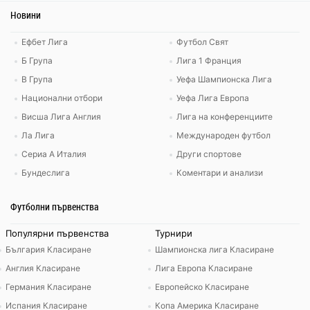
Новини
Ефбет Лига
Футбол Свят
Б Група
Лига 1 Франция
В Група
Уефа Шампионска Лига
Национални отбори
Уефа Лига Европа
Висша Лига Англия
Лига на конференциите
Ла Лига
Международен футбол
Сериа А Италия
Други спортове
Бундеслига
Коментари и анализи
Футболни първенства
Популярни първенства
Турнири
България Класиране
Шампионска лига Класиране
Англия Класиране
Лига Европа Класиране
Германия Класиране
Европейско Класиране
Испания Класиране
Копа Америка Класиране