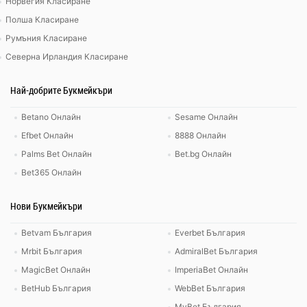
Норвегия Класиране
Полша Класиране
Румъния Класиране
Северна Ирландия Класиране
Най-добрите Букмейкъри
Betano Онлайн
Sesame Онлайн
Efbet Онлайн
8888 Онлайн
Palms Bet Онлайн
Bet.bg Онлайн
Bet365 Онлайн
Нови Букмейкъри
Betvam България
Everbet България
Mrbit България
AdmiralBet България
MagicBet Онлайн
ImperiaBet Онлайн
BetHub България
WebBet България
MyBet България