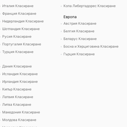
Италия Класиране
Копа Либертадорес Класиране
Франция Класиране
Европа
Нидерландия Класиране
Австрия Класиране
Шотландия Класиране
Белгия Класиране
Русия Класиране
Беларус Класиране
Португалия Класиране
Босна и Херциговина Класиране
Турция Класиране
Гърция Класиране
Дания Класиране
Исландия Класиране
Ирландия Класиране
Кипър Класиране
Латвия Класиране
Литва Класиране
Македония Класиране
Молдова Класиране