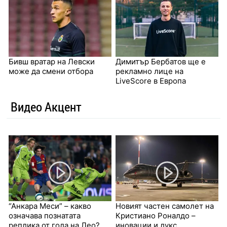
Бивш вратар на Левски
Димитър Бербатов ще е
може да смени отбора
рекламно лице на
LiveScore в Европа
Видео Акцент
“Анкара Меси” – какво
Новият частен самолет на
означава познатата
Кристиано Роналдо –
реплика от гола на Лео?
иновации и лукс