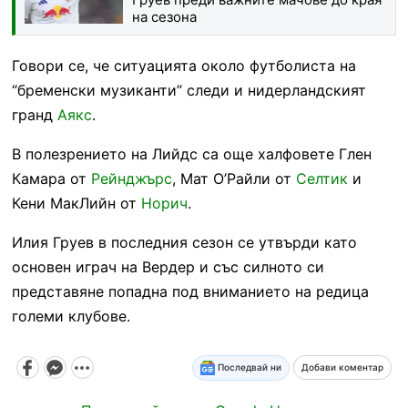
на сезона
Говори се, че ситуацията около футболиста на
“бременски музиканти” следи и нидерландският
гранд
Аякс
.
В полезрението на Лийдс са още халфовете Глен
Камара от
Рейнджърс
, Мат О’Райли от
Селтик
и
Кени МакЛийн от
Норич
.
Илия Груев в последния сезон се утвърди като
основен играч на Вердер и със силното си
представяне попадна под вниманието на редица
големи клубове.
Последвай ни
Добави коментар