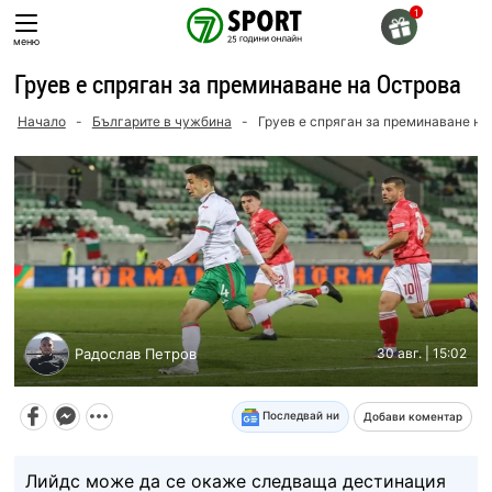
Skip
to
меню
content
Груев е спряган за преминаване на Острова
Начало
-
Българите в чужбина
-
Груев е спряган за преминаване на
Радослав Петров
30 авг. | 15:02
Последвай ни
Добави коментар
Лийдс може да се окаже следваща дестинация