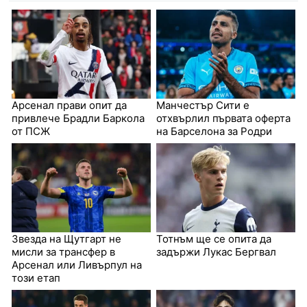
Арсенал прави опит да
Манчестър Сити е
привлече Брадли Баркола
отхвърлил първата оферта
от ПСЖ
на Барселона за Родри
Звезда на Щутгарт не
Тотнъм ще се опита да
мисли за трансфер в
задържи Лукас Бергвал
Арсенал или Ливърпул на
този етап