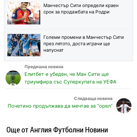
Манчестър Сити определи краен
срок за продажбата на Родри
Големи промени в Манчестър Сити
през лятото, доста играчи ще
напуснат
Елитбет е убеден, че Ман Сити ще
триумфира със Суперкупата на УЕФА
Почетино продължава да мечтае за “орел”
Още от Англия Футболни Новини