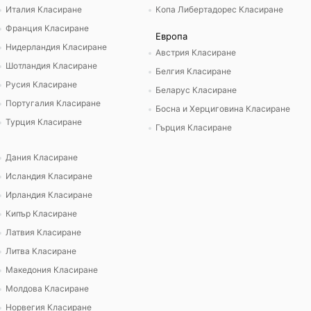
Италия Класиране
Копа Либертадорес Класиране
Франция Класиране
Европа
Нидерландия Класиране
Австрия Класиране
Шотландия Класиране
Белгия Класиране
Русия Класиране
Беларус Класиране
Португалия Класиране
Босна и Херциговина Класиране
Турция Класиране
Гърция Класиране
Дания Класиране
Исландия Класиране
Ирландия Класиране
Кипър Класиране
Латвия Класиране
Литва Класиране
Македония Класиране
Молдова Класиране
Норвегия Класиране