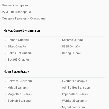
Полша Класиране
Румъния Класиране
Северна Ирландия Класиране
Най-добрите Букмейкъри
Betano Онлайн
Sesame Онлайн
Efbet Онлайн
8888 Онлайн
Palms Bet Онлайн
Bet.bg Онлайн
Bet365 Онлайн
Нови Букмейкъри
Betvam България
Everbet България
Mrbit България
AdmiralBet България
MagicBet Онлайн
ImperiaBet Онлайн
BetHub България
WebBet България
MyBet България