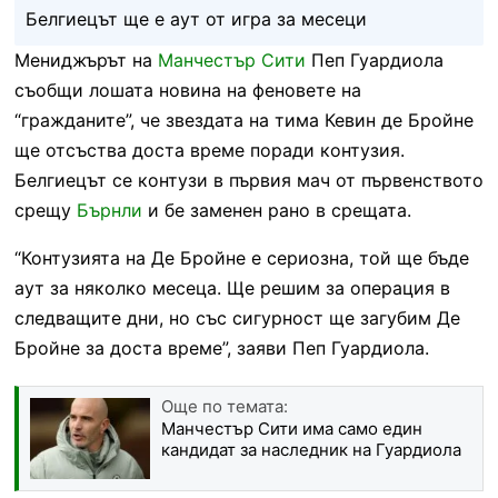
Белгиецът ще е аут от игра за месеци
Мениджърът на
Манчестър Сити
Пеп Гуардиола
съобщи лошата новина на феновете на
“гражданите”, че звездата на тима Кевин де Бройне
ще отсъства доста време поради контузия.
Белгиецът се контузи в първия мач от първенството
срещу
Бърнли
и бе заменен рано в срещата.
“Контузията на Де Бройне е сериозна, той ще бъде
аут за няколко месеца. Ще решим за операция в
следващите дни, но със сигурност ще загубим Де
Бройне за доста време”, заяви Пеп Гуардиола.
Още по темата:
Манчестър Сити има само един
кандидат за наследник на Гуардиола