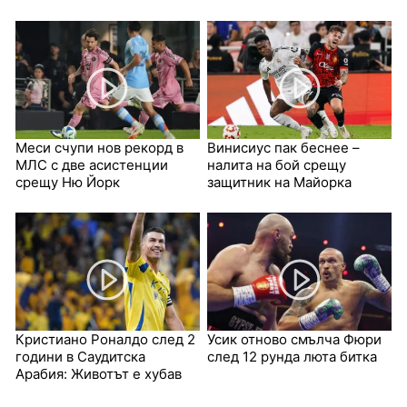
Меси счупи нов рекорд в
Винисиус пак беснее –
МЛС с две асистенции
налита на бой срещу
срещу Ню Йорк
защитник на Майорка
Кристиано Роналдо след 2
Усик отново смълча Фюри
години в Саудитска
след 12 рунда люта битка
Арабия: Животът е хубав