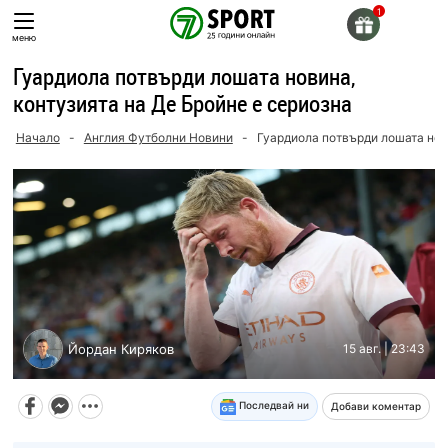
Skip
to
меню
content
Гуардиола потвърди лошата новина,
контузията на Де Бройне е сериозна
Начало
-
Англия Футболни Новини
-
Гуардиола потвърди лошата нови
Йордан Киряков
15 авг. | 23:43
Последвай ни
Добави коментар