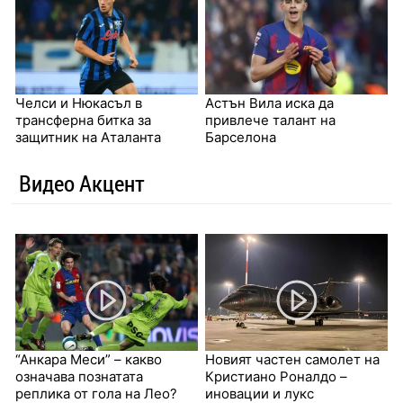
Челси и Нюкасъл в
Астън Вила иска да
трансферна битка за
привлече талант на
защитник на Аталанта
Барселона
Видео Акцент
“Анкара Меси” – какво
Новият частен самолет на
означава познатата
Кристиано Роналдо –
реплика от гола на Лео?
иновации и лукс