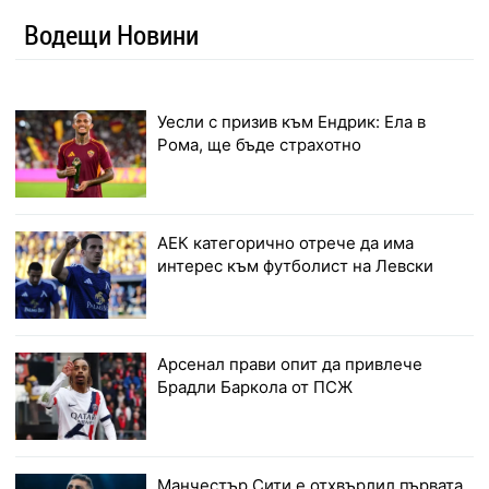
Водещи Новини
Уесли с призив към Ендрик: Ела в
Рома, ще бъде страхотно
АЕК категорично отрече да има
интерес към футболист на Левски
Арсенал прави опит да привлече
Брадли Баркола от ПСЖ
Манчестър Сити е отхвърлил първата