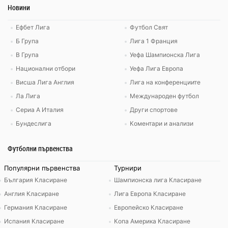
Новини
Ефбет Лига
Футбол Свят
Б Група
Лига 1 Франция
В Група
Уефа Шампионска Лига
Национални отбори
Уефа Лига Европа
Висша Лига Англия
Лига на конференциите
Ла Лига
Международен футбол
Сериа А Италия
Други спортове
Бундеслига
Коментари и анализи
Футболни първенства
Популярни първенства
Турнири
България Класиране
Шампионска лига Класиране
Англия Класиране
Лига Европа Класиране
Германия Класиране
Европейско Класиране
Испания Класиране
Копа Америка Класиране