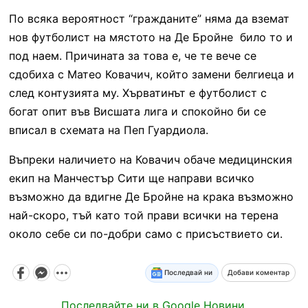
По всяка вероятност “гражданите” няма да вземат
нов футболист на мястото на Де Бройне било то и
под наем. Причината за това е, че те вече се
сдобиха с Матео Ковачич, който замени белгиеца и
след контузията му. Хърватинът е футболист с
богат опит във Висшата лига и спокойно би се
вписал в схемата на Пеп Гуардиола.
Въпреки наличието на Ковачич обаче медицинския
екип на Манчестър Сити ще направи всичко
възможно да вдигне Де Бройне на крака възможно
най-скоро, тъй като той прави всички на терена
около себе си по-добри само с присъствието си.
Последвай ни
Добави коментар
Последвайте ни в Google Новини.