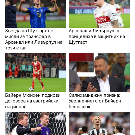
Звезда на Щутгарт не
Арсенал и Ливърпул се
мисли за трансфер в
прицелиха в защитник на
Арсенал или Ливърпул на
Щутгарт
този етап
Байерн Мюнхен поднови
Салихамиджич призна:
договора на австрийски
Уволнението от Байерн
национал
беше шок