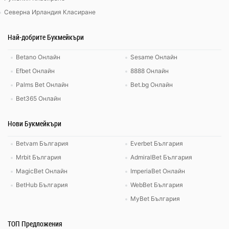
Северна Ирландия Класиране
Най-добрите Букмейкъри
Betano Онлайн
Sesame Онлайн
Efbet Онлайн
8888 Онлайн
Palms Bet Онлайн
Bet.bg Онлайн
Bet365 Онлайн
Нови Букмейкъри
Betvam България
Everbet България
Mrbit България
AdmiralBet България
MagicBet Онлайн
ImperiaBet Онлайн
BetHub България
WebBet България
MyBet България
ТОП Предложения