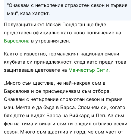
"Очаквам с нетърпение страхотен сезон и първия
мач", каза халфът.
Полузащитникът Илкай Гюндоган ще бъде
представен официално като ново попълнение на
Барселона
в утрешния ден.
Както е известно, германският национал смени
клубната си принадлежност, след като преди това
защитаваше цветовете на
Манчестър Сити
.
„Много съм щастлив, че най-накрая съм в
Барселона и се присъединявам към отбора.
Очаквам с нетърпение страхотен сезон и първия
мач. Мечта е да бъда в Барса. Спомням си, когато
бях дете и видях Барса на Рийкард и Пеп. Аз съм
фен на тима и винаги съм ги следил отблизо всеки
сезон. Много съм щастлив и горд, че съм част от