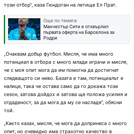
този отбор“, каза Гюндоган на летище Ел Прат.
Още по темата:
Манчестър Сити е отхвърлил
първата оферта на Барселона за
Родри
„Очаквам добър футбол. Мисля, че има много
потенциал в отбора с много млади играчи и мисля,
че с моя опит мога да им помогна да достигнат
следващото си ниво. Базата е там, потенциалът е
налице, така че остава само да го докажа този
сезон, затова дойдох и затова ще положа усилия и
отдаденост, за да мога да му се насладя”, обясни
той.
„Както казах, мисля, че мога да допринеса с много
опит, но очевидно има страхотно качество в