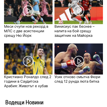
Меси счупи нов рекорд в
Винисиус пак беснее –
МЛС с две асистенции
налита на бой срещу
срещу Ню Йорк
защитник на Майорка
Кристиано Роналдо след 2
Усик отново смълча Фюри
години в Саудитска
след 12 рунда люта битка
Арабия: Животът е хубав
Водещи Новини