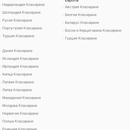
Европа
Нидерландия Класиране
Австрия Класиране
Шотландия Класиране
Белгия Класиране
Русия Класиране
Беларус Класиране
Португалия Класиране
Босна и Херциговина Класиране
Турция Класиране
Гърция Класиране
Дания Класиране
Исландия Класиране
Ирландия Класиране
Кипър Класиране
Латвия Класиране
Литва Класиране
Македония Класиране
Молдова Класиране
Норвегия Класиране
Полша Класиране
Румъния Класиране