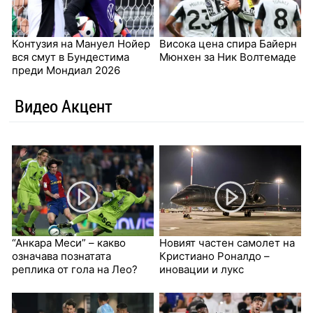
Контузия на Мануел Нойер
Висока цена спира Байерн
вся смут в Бундестима
Мюнхен за Ник Волтемаде
преди Мондиал 2026
Видео Акцент
“Анкара Меси” – какво
Новият частен самолет на
означава познатата
Кристиано Роналдо –
реплика от гола на Лео?
иновации и лукс