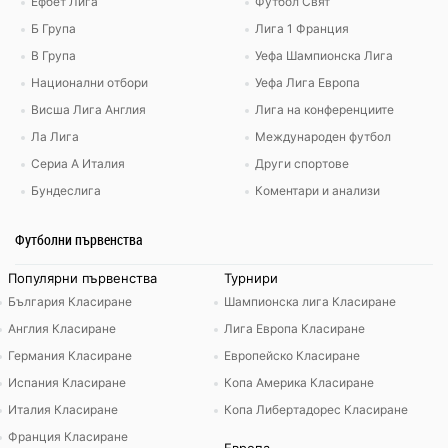
Ефбет Лига
Футбол Свят
Б Група
Лига 1 Франция
В Група
Уефа Шампионска Лига
Национални отбори
Уефа Лига Европа
Висша Лига Англия
Лига на конференциите
Ла Лига
Международен футбол
Сериа А Италия
Други спортове
Бундеслига
Коментари и анализи
Футболни първенства
Популярни първенства
Турнири
България Класиране
Шампионска лига Класиране
Англия Класиране
Лига Европа Класиране
Германия Класиране
Европейско Класиране
Испания Класиране
Копа Америка Класиране
Италия Класиране
Копа Либертадорес Класиране
Франция Класиране