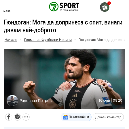
Skip
to
меню
content
Гюндоган: Мога да допринеса с опит, винаги
давам най-доброто
Начало
-
Германия Футболни Новини
-
Гюндоган: Мога да допринеса
Радослав Петров
16 юли | 09:20
Последвай ни
Добави коментар