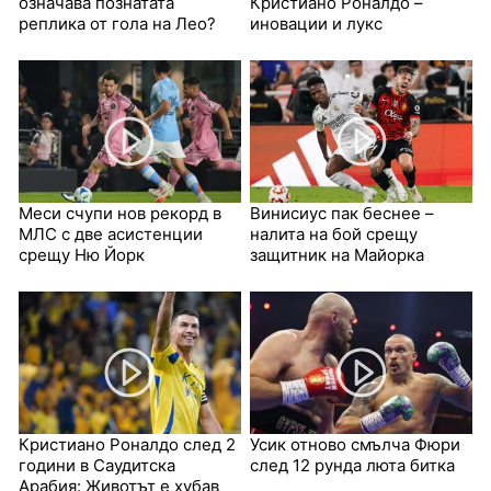
означава познатата
Кристиано Роналдо –
реплика от гола на Лео?
иновации и лукс
Меси счупи нов рекорд в
Винисиус пак беснее –
МЛС с две асистенции
налита на бой срещу
срещу Ню Йорк
защитник на Майорка
Кристиано Роналдо след 2
Усик отново смълча Фюри
години в Саудитска
след 12 рунда люта битка
Арабия: Животът е хубав