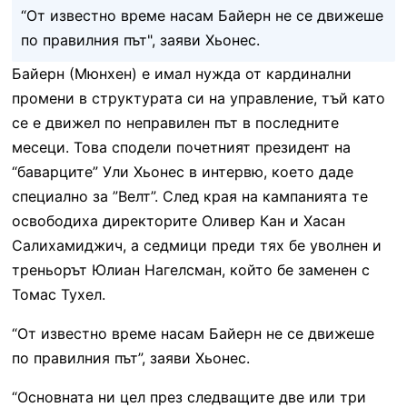
“От известно време насам Байерн не се движеше
по правилния път", заяви Хьонес.
Байерн (Мюнхен) е имал нужда от кардинални
промени в структурата си на управление, тъй като
се е движел по неправилен път в последните
месеци. Това сподели почетният президент на
“баварците” Ули Хьонес в интервю, което даде
специално за ”Велт”. След края на кампанията те
освободиха директорите Оливер Кан и Хасан
Салихамиджич, а седмици преди тях бе уволнен и
треньорът Юлиан Нагелсман, който бе заменен с
Томас Тухел.
“От известно време насам Байерн не се движеше
по правилния път”, заяви Хьонес.
“Основната ни цел през следващите две или три