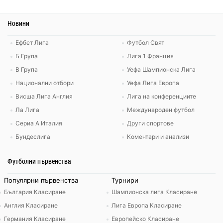
Новини
Ефбет Лига
Футбол Свят
Б Група
Лига 1 Франция
В Група
Уефа Шампионска Лига
Национални отбори
Уефа Лига Европа
Висша Лига Англия
Лига на конференциите
Ла Лига
Международен футбол
Сериа А Италия
Други спортове
Бундеслига
Коментари и анализи
Футболни първенства
Популярни първенства
Турнири
България Класиране
Шампионска лига Класиране
Англия Класиране
Лига Европа Класиране
Германия Класиране
Европейско Класиране