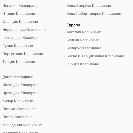
Испания Класиране
Копа Америка Класиране
Италия Класиране
Копа Либертадорес Класиране
Франция Класиране
Европа
Нидерландия Класиране
Австрия Класиране
Шотландия Класиране
Белгия Класиране
Русия Класиране
Беларус Класиране
Португалия Класиране
Босна и Херциговина Класиране
Турция Класиране
Гърция Класиране
Дания Класиране
Исландия Класиране
Ирландия Класиране
Кипър Класиране
Латвия Класиране
Литва Класиране
Македония Класиране
Молдова Класиране