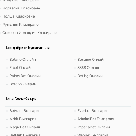
Норвегия Класиране
Полша Класиране
Румъния Класиране
Северна Ирландия Класиране
Най-добрите Букмейкъри
Betano Онлайн
Sesame Онлайн
Efbet Онлайн
8888 Онлайн
Palms Bet Онлайн
Bet.bg Онлайн
Bet365 Онлайн
Нови Букмейкъри
Betvam България
Everbet България
Mrbit България
AdmiralBet България
MagicBet Онлайн
ImperiaBet Онлайн
BetHub България
WebBet България