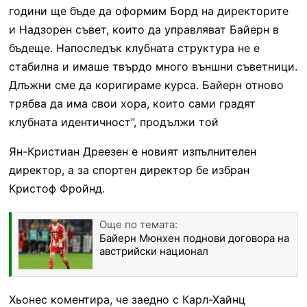
години ще бъде да оформим Борд на директорите
и Надзорен съвет, които да управляват Байерн в
бъдеще. Напоследък клубната структура не е
стабилна и имаше твърдо много външни съветници.
Длъжни сме да коригираме курса. Байерн отново
трябва да има свои хора, които сами градят
клубната идентичност”, продължи той
Ян-Кристиан Дреезен е новият изпълнителен
директор, а за спортен директор бе избран
Кристоф Фройнд.
Още по темата:
Байерн Мюнхен поднови договора на
австрийски национал
Хьонес коментира, че заедно с Карл-Хайнц