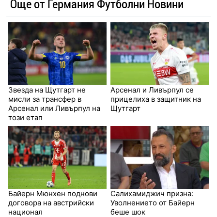
Още от Германия Футболни Новини
Звезда на Щутгарт не
Арсенал и Ливърпул се
мисли за трансфер в
прицелиха в защитник на
Арсенал или Ливърпул на
Щутгарт
този етап
Байерн Мюнхен поднови
Салихамиджич призна:
договора на австрийски
Уволнението от Байерн
национал
беше шок