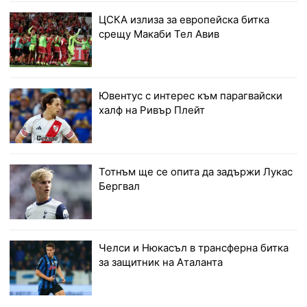
ЦСКА излиза за европейска битка
срещу Макаби Тел Авив
Ювентус с интерес към парагвайски
халф на Ривър Плейт
Тотнъм ще се опита да задържи Лукас
Бергвал
Челси и Нюкасъл в трансферна битка
за защитник на Аталанта