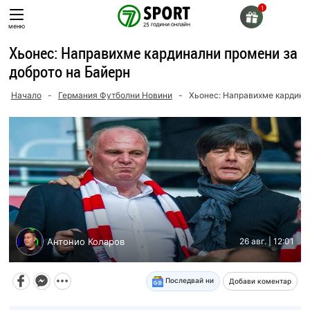
Skip
to
меню
content
Хьонес: Направихме кардинални промени за
доброто на Байерн
Начало
-
Германия Футболни Новини
-
Хьонес: Направихме кардина
Антонио Коларов
26 авг. | 12:01
Последвай ни
Добави коментар