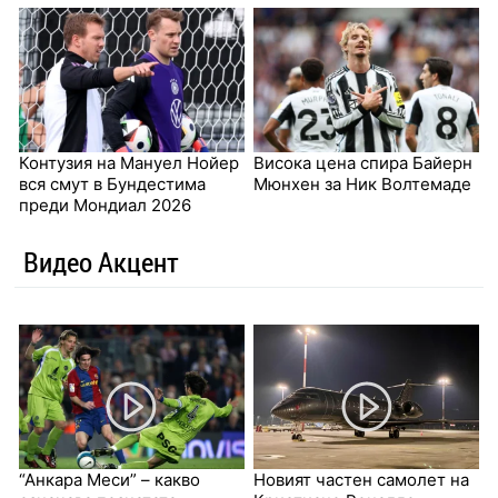
Контузия на Мануел Нойер
Висока цена спира Байерн
вся смут в Бундестима
Мюнхен за Ник Волтемаде
преди Мондиал 2026
Видео Акцент
“Анкара Меси” – какво
Новият частен самолет на