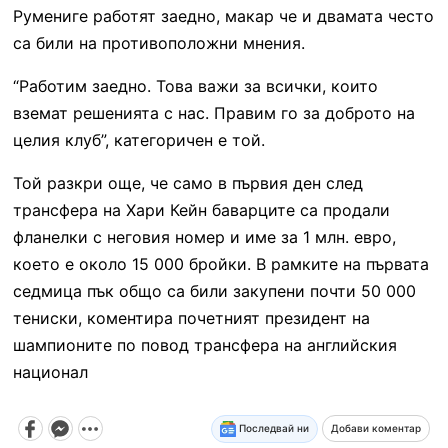
Румениге работят заедно, макар че и двамата често
са били на противоположни мнения.
“Работим заедно. Това важи за всички, които
вземат решенията с нас. Правим го за доброто на
целия клуб”, категоричен е той.
Той разкри още, че само в първия ден след
трансфера на Хари Кейн баварците са продали
фланелки с неговия номер и име за 1 млн. евро,
което е около 15 000 бройки. В рамките на първата
седмица пък общо са били закупени почти 50 000
тениски, коментира почетният президент на
шампионите по повод трансфера на английския
национал
Последвай ни
Добави коментар