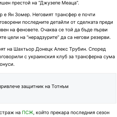
дишен престой на “Джузепе Меаца”.
р е Ян Зомер. Неговият трансфер е почти
уговорени последните детайли от сделката преди
ен на феновете. Очаква се той да бъде първи
те цели на “нерадзурите” да са негови резерви.
рят на Шахтьор Донецк Алекс Трубин. Според
оговорили с украинския клуб за трансферна сума
онуси.
привлече защитник на Тотнъм
 страж на
ПСЖ
, който прекара последния сезон