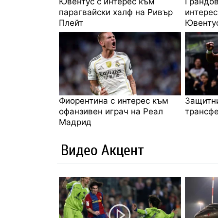
Ювентус с интерес към
Грандов
парагвайски халф на Ривър
интерес
Плейт
Ювенту
Фиорентина с интерес към
Защитни
офанзивен играч на Реал
трансфе
Мадрид
Видео Акцент