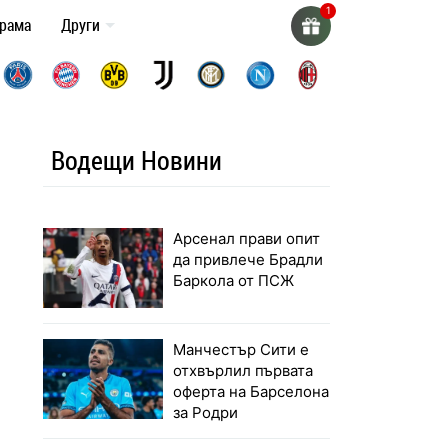
грама
Други
Водещи Новини
Арсенал прави опит
да привлече Брадли
Баркола от ПСЖ
Манчестър Сити е
отхвърлил първата
оферта на Барселона
за Родри