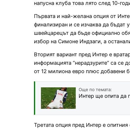
напусна клуба това лято след 10-го
Първата и най-желана опция от Инте
финализиран и се изчаква да бъдат 
швейцарецът да бъде официално обяв
избор на Симоне Индзаги, а останали
Вторият вариант пред Интер е врата
информацията “нерадзурите” са се д
от 12 милиона евро плюс добавени б
Още по темата:
Интер ще опита да 
Третата опция пред Интер е опитния