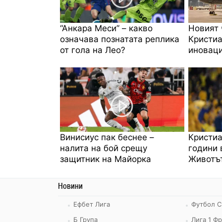
“Анкара Меси” – какво
Новият 
означава познатата реплика
Кристиа
от гола на Лео?
иноваци
Винисиус пак беснее –
Кристиа
налита на бой срещу
години 
защитник на Майорка
Животът
Новини
Ефбет Лига
Футбол С
Б Група
Лига 1 Ф