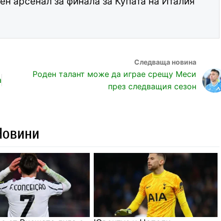
ен арсенал за финала за Купата на Италия
Роден талант може да играе срещу Меси
а
през следващия сезон
Новини