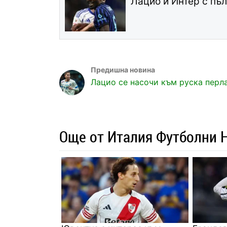
Лацио и Интер с пъл
Лацио се насочи към руска перл
Още от Италия Футболни 