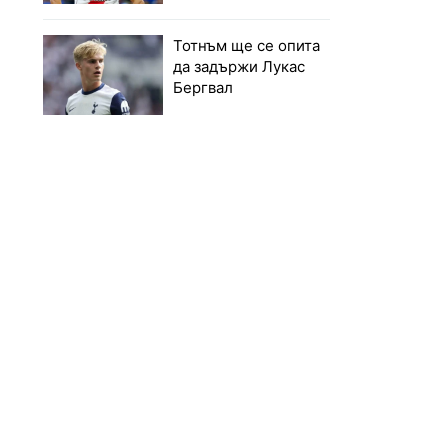
Тотнъм ще се опита
да задържи Лукас
Бергвал