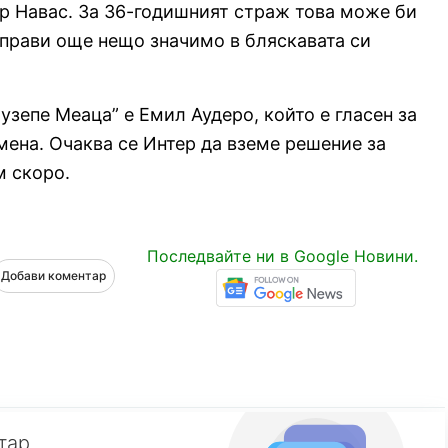
р Навас. За 36-годишният страж това може би
прави още нещо значимо в бляскавата си
узепе Меаца” е Емил Аудеро, който е гласен за
мена. Очаква се Интер да вземе решение за
м скоро.
Последвайте ни в Google Новини.
Добави коментар
тар