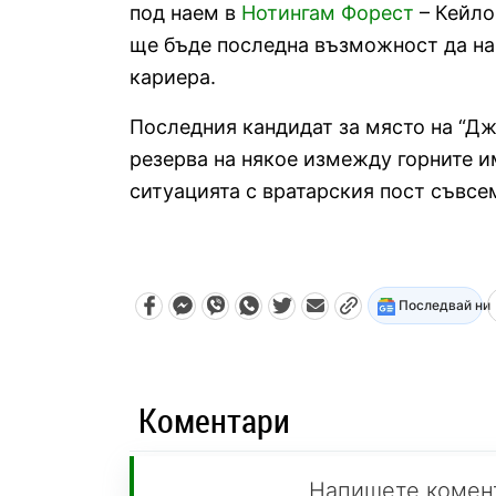
под наем в
Нотингам Форест
– Кейло
ще бъде последна възможност да на
кариера.
Последния кандидат за място на “Дж
резерва на някое измежду горните и
ситуацията с вратарския пост съвсе
Последвай ни
Коментари
Напишете комен