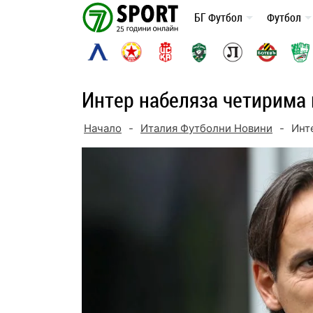
Skip
БГ Футбол
Футбол
to
content
Интер набеляза четирима 
Начало
-
Италия Футболни Новини
-
Инт