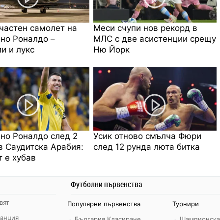
частен самолет на
Меси счупи нов рекорд в
но Роналдо –
МЛС с две асистенции срещу
и и лукс
Ню Йорк
но Роналдо след 2
Усик отново смълча Фюри
в Саудитска Арабия:
след 12 рунда люта битка
 е хубав
Футболни първенства
вят
Популярни първенства
Турнири
ранция
България Класиране
Шампионска