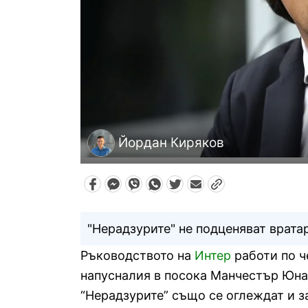
Йордан Киряков
"Нерадзурите" не подценяват врата
Ръководството на
Интер
работи по ч
напусналия в посока Манчестър Юнай
“Нерадзурите” също се оглеждат и з