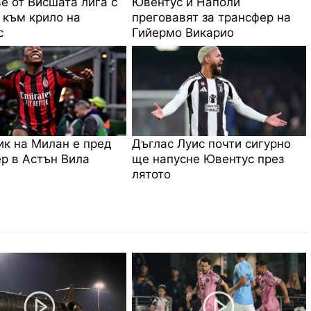
е от Висшата лига с
Ювентус и Наполи
 към крило на
преговавят за трансфер на
с
Гийермо Викарио
к на Милан е пред
Дъглас Луис почти сигурно
р в Астън Вила
ще напусне Ювентус през
лятото