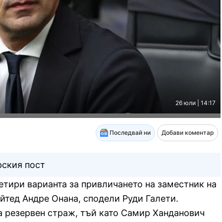
26 юли | 14:17
Последвай ни
Добави коментар
рския пост
етири варианта за привличането на заместник на
тед Андре Онана, сподели Руди Галети.
а резервен страж, тъй като Самир Ханданович