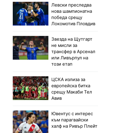
Левски преследва
нова шампионатна
победа срещу
Локомотив Пловдив
Звезда на Щутгарт
не мисли за
трансфер в Арсенал
или Ливърпул на
този етап
ЦСКА излиза за
европейска битка
срещу Макаби Тел
Авив
Ювентус с интерес
към парагвайски
халф на Ривър Плейт