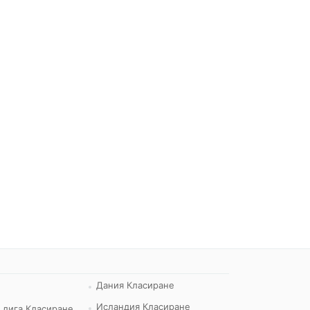
Дания Класиране
Исландия Класиране
 лига Класиране