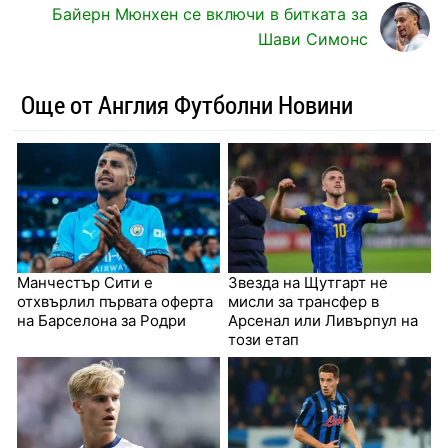
Байерн Мюнхен се включи в битката за
Шави Симонс
Още от Англия Футболни Новини
Манчестър Сити е
Звезда на Щутгарт не
отхвърлил първата оферта
мисли за трансфер в
на Барселона за Родри
Арсенал или Ливърпул на
този етап