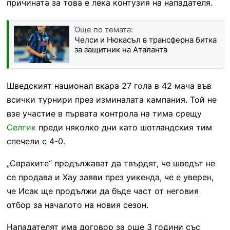
причината за това е лека контузия на нападателя.
Още по темата:
Челси и Нюкасъл в трансферна битка
за защитник на Аталанта
Шведският национал вкара 27 гола в 42 мача във
всички турнири през изминалата кампания. Той не
взе участие в първата контрола на тима срещу
Селтик
преди няколко дни като шотландския тим
спечели с 4-0.
„Свраките“ продължават да твърдят, че шведът не
се продава и Хау заяви през уикенда, че е уверен,
че Исак ще продължи да бъде част от неговия
отбор за началото на новия сезон.
Нападателят има договор за още 3 години със