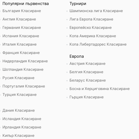
Популярни първенства
Турнири
България Класиране
Шампионска лига Класиране
Англия Класиране
Лига Европа Класиране
Германия Класиране
Европейско Класиране
Испания Класиране
Копа Америка Класиране
Италия Класиране
Копа Либертадорес Класиране
Франция Класиране
Европа
Нидерландия Класиране
Австрия Класиране
Шотландия Класиране
Белгия Класиране
Русия Класиране
Беларус Класиране
Португалия Класиране
Босна и Херциговина Класиране
Турция Класиране
Гърция Класиране
Дания Класиране
Исландия Класиране
Ирландия Класиране
Кипър Класиране