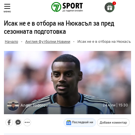
Skip
to
меню
content
Исак не е в отбора на Нюкасъл за пред
сезонната подготовка
Начало
-
Англия Футболни Новини
-
Исак не е в отбора на Нюкасъл 
Angel Todorov
24 юли | 15:30
Последвай ни
Добави коментар