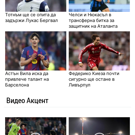
Тотнъм ще се опита да
Челси и Нюкасъл в
задържи Лукас Бергвал
трансферна битка за
защитник на Аталанта
Астън Вила иска да
Федерико Киеза почти
привлече талант на
сигурно ще остане в
Барселона
Ливърпул
Видео Акцент