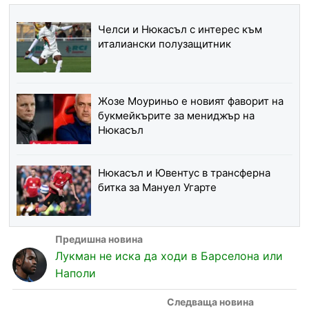
Челси и Нюкасъл с интерес към
италиански полузащитник
Жозе Моуриньо е новият фаворит на
букмейкърите за мениджър на
Нюкасъл
Нюкасъл и Ювентус в трансферна
битка за Мануел Угарте
Лукман не иска да ходи в Барселона или
Наполи