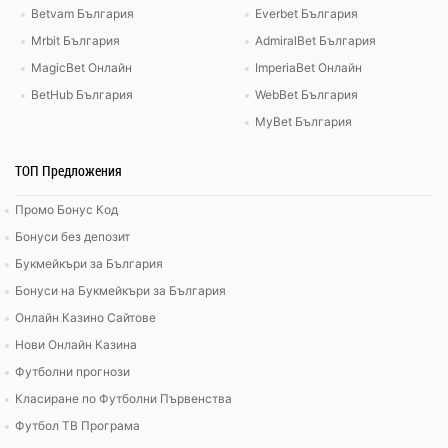
Betvam България
Everbet България
Mrbit България
AdmiralBet България
MagicBet Онлайн
ImperiaBet Онлайн
BetHub България
WebBet България
MyBet България
ТОП Предложения
Промо Бонус Код
Бонуси без депозит
Букмейкъри за България
Бонуси на Букмейкъри за България
Онлайн Казино Сайтове
Нови Онлайн Казина
Футболни прогнози
Класиране по Футболни Първенства
Футбол ТВ Програма