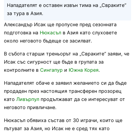
Нападателят е оставен извън тима на „Свраките“
за тура в Азия.
Александър Исак ще пропусне пред сезонната
подготовка на
Нюкасъл
в Азия като слуховете
около неговото бъдеще се засилват.
В събота старши треньорът на „Свраките“ заяви, че
Исак със сигурност ще бъде в групата за
контролните в
Сингапур
и
Южна Корея
.
Нападателят обаче е заявил желанието си да бъде
продаден през настоящия трансферен прозорец
като
Ливърпул
продължават да се интересуват от
неговото привличане.
Нюкасъл обявиха състав от 30 играчи, които ще
пътуват за Азия, но Исак не е сред тях като