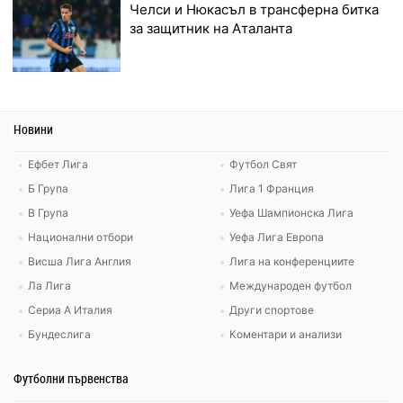
Челси и Нюкасъл в трансферна битка
за защитник на Аталанта
Новини
Ефбет Лига
Футбол Свят
Б Група
Лига 1 Франция
В Група
Уефа Шампионска Лига
Национални отбори
Уефа Лига Европа
Висша Лига Англия
Лига на конференциите
Ла Лига
Международен футбол
Сериа А Италия
Други спортове
Бундеслига
Коментари и анализи
Футболни първенства