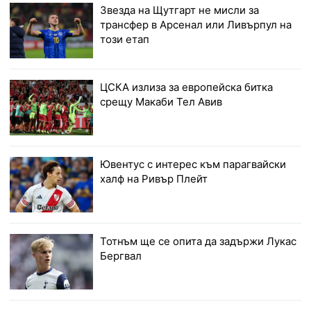
Звезда на Щутгарт не мисли за
трансфер в Арсенал или Ливърпул на
този етап
ЦСКА излиза за европейска битка
срещу Макаби Тел Авив
Ювентус с интерес към парагвайски
халф на Ривър Плейт
Тотнъм ще се опита да задържи Лукас
Бергвал