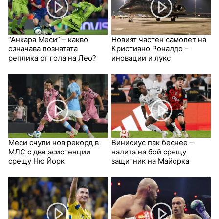
“Анкара Меси” – какво
Новият частен самолет на
означава познатата
Кристиано Роналдо –
реплика от гола на Лео?
иновации и лукс
Меси счупи нов рекорд в
Винисиус пак беснее –
МЛС с две асистенции
налита на бой срещу
срещу Ню Йорк
защитник на Майорка