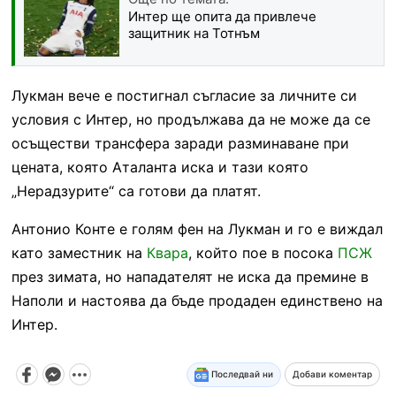
Интер ще опита да привлече
защитник на Тотнъм
Лукман вече е постигнал съгласие за личните си
условия с Интер, но продължава да не може да се
осъществи трансфера заради разминаване при
цената, която Аталанта иска и тази която
„Нерадзурите“ са готови да платят.
Антонио Конте е голям фен на Лукман и го е виждал
като заместник на
Квара
, който пое в посока
ПСЖ
през зимата, но нападателят не иска да премине в
Наполи и настоява да бъде продаден единствено на
Интер.
Последвай ни
Добави коментар