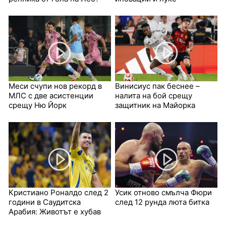
Меси счупи нов рекорд в
Винисиус пак беснее –
МЛС с две асистенции
налита на бой срещу
срещу Ню Йорк
защитник на Майорка
Кристиано Роналдо след 2
Усик отново смълча Фюри
години в Саудитска
след 12 рунда люта битка
Арабия: Животът е хубав