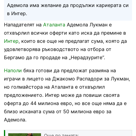
Адемола има желание да продължи кариерата си
в Интер.
Нападателят на
Аталанта
Адемола Лукман е
отхвърлил всички оферти като иска да премине в
Интер
, които все още не предлагат сума, която да
удовлетворява ръководството на отбора от
Бергамо да го продаде на „Нерадзурите“.
Наполи
бяха готови да предложат размяна на
играчи в лицето на Джакомо Распадори за Лукман,
но голмайстора на Аталанта е отхвърлил
предложението. Интер може да повиши своята
оферта до 44 милиона евро, но все още няма да е
близо исканата сума от 50 милиона евро за
Адемола.
Още по темата: