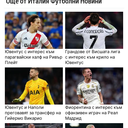
Още от Италия Футболни Новини
Ювентус с интерес към
Грандове от Висшата лига
парагвайски халф на Ривър
с интерес към крило на
Плейт
Ювентус
Ювентус и Наполи
Фиорентина с интерес към
преговавят за трансфер на
офанзивен играч на Реал
Гийермо Викарио
Мадрид