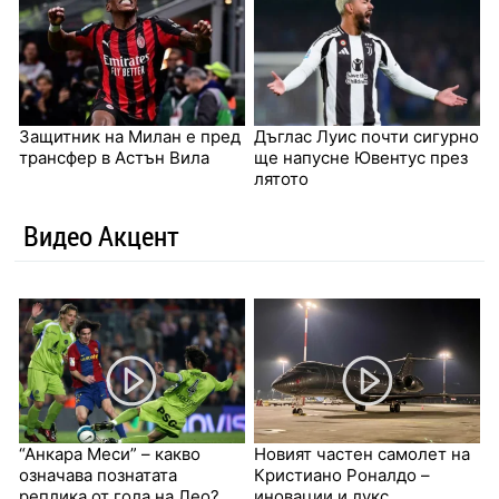
Защитник на Милан е пред
Дъглас Луис почти сигурно
трансфер в Астън Вила
ще напусне Ювентус през
лятото
Видео Акцент
“Анкара Меси” – какво
Новият частен самолет на
означава познатата
Кристиано Роналдо –
реплика от гола на Лео?
иновации и лукс