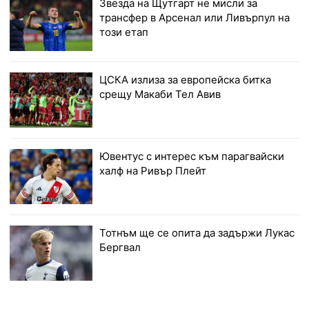
Звезда на Щутгарт не мисли за
трансфер в Арсенал или Ливърпул на
този етап
ЦСКА излиза за европейска битка
срещу Макаби Тел Авив
Ювентус с интерес към парагвайски
халф на Ривър Плейт
Тотнъм ще се опита да задържи Лукас
Бергвал