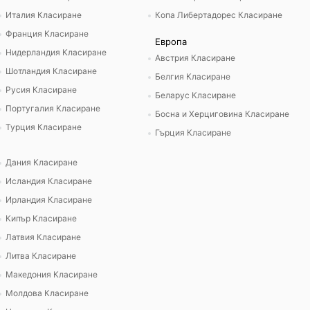
Италия Класиране
Копа Либертадорес Класиране
Франция Класиране
Европа
Нидерландия Класиране
Австрия Класиране
Шотландия Класиране
Белгия Класиране
Русия Класиране
Беларус Класиране
Португалия Класиране
Босна и Херциговина Класиране
Турция Класиране
Гърция Класиране
Дания Класиране
Исландия Класиране
Ирландия Класиране
Кипър Класиране
Латвия Класиране
Литва Класиране
Македония Класиране
Молдова Класиране