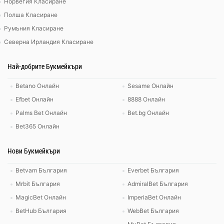
Норвегия Класиране
Полша Класиране
Румъния Класиране
Северна Ирландия Класиране
Най-добрите Букмейкъри
Betano Онлайн
Sesame Онлайн
Efbet Онлайн
8888 Онлайн
Palms Bet Онлайн
Bet.bg Онлайн
Bet365 Онлайн
Нови Букмейкъри
Betvam България
Everbet България
Mrbit България
AdmiralBet България
MagicBet Онлайн
ImperiaBet Онлайн
BetHub България
WebBet България