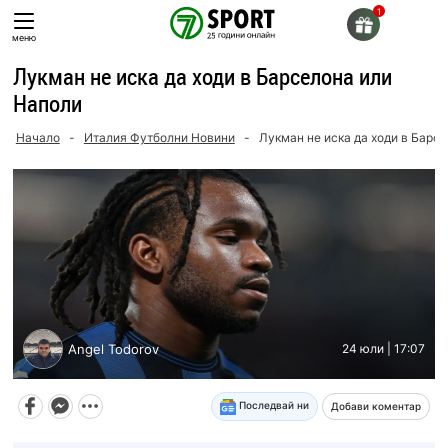
Skip
to
меню
content
Лукман не иска да ходи в Барселона или
Наполи
Начало
-
Италия Футболни Новини
-
Лукман не иска да ходи в Барс
Angel Todorov
24 юли | 17:07
Последвай ни
Добави коментар