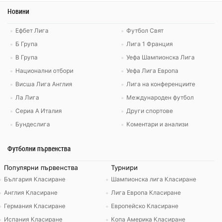
Новини
Ефбет Лига
Футбол Свят
Б Група
Лига 1 Франция
В Група
Уефа Шампионска Лига
Национални отбори
Уефа Лига Европа
Висша Лига Англия
Лига на конференциите
Ла Лига
Международен футбол
Сериа А Италия
Други спортове
Бундеслига
Коментари и анализи
Футболни първенства
Популярни първенства
Турнири
България Класиране
Шампионска лига Класиране
Англия Класиране
Лига Европа Класиране
Германия Класиране
Европейско Класиране
Испания Класиране
Копа Америка Класиране