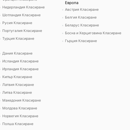
Европа
Нидерландия Класиране
Австрия Класиране
Шотландия Класиране
Белгия Класиране
Русия Класиране
Беларус Класиране
Португалия Класиране
Босна и Херциговина Класиране
Турция Класиране
Гърция Класиране
Дания Класиране
Исландия Класиране
Ирландия Класиране
Кипър Класиране
Латвия Класиране
Литва Класиране
Македония Класиране
Молдова Класиране
Норвегия Класиране
Полша Класиране