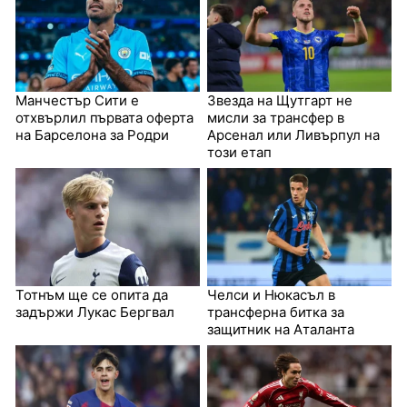
Манчестър Сити е
Звезда на Щутгарт не
отхвърлил първата оферта
мисли за трансфер в
на Барселона за Родри
Арсенал или Ливърпул на
този етап
Тотнъм ще се опита да
Челси и Нюкасъл в
задържи Лукас Бергвал
трансферна битка за
защитник на Аталанта