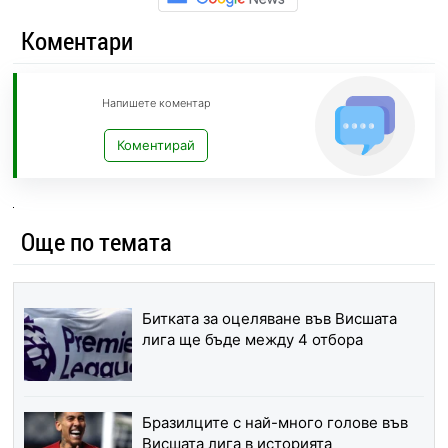
Коментари
Напишете коментар
Коментирай
Още по темата
Битката за оцеляване във Висшата
лига ще бъде между 4 отбора
Бразилците с най-много голове във
Висшата лига в историята