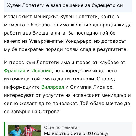
Хулен Лопетеги е взел решение за бъдещето си
Испанският мениджър Хулен Лопетеги, който в
момента е безработен има желание да продължи да
работи във Висшата лига. За последно той бе
начело на Улвърхемптън Уондърърс, но договорът
му бе прекратен поради голям спад в резултатите.
Интерес към Лопетеги има интерес от клубове от
Франция
и
Испания
, но според близки до него
източници той смята да ги отхвърли. Според
информациите
Виляреал
и Олимпик Лион се
интересуват от услугите на испанският мениджър и
силно желаят да го привлекат. Той обаче мечтае да
се завърне на Острова.
Още по темата:
Манчестър Сити с 0:0 срещу