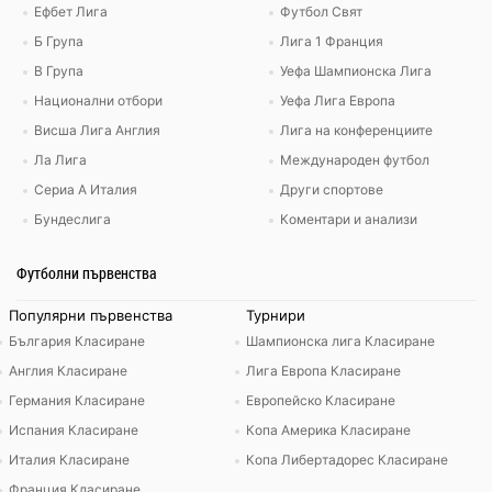
Ефбет Лига
Футбол Свят
Б Група
Лига 1 Франция
В Група
Уефа Шампионска Лига
Национални отбори
Уефа Лига Европа
Висша Лига Англия
Лига на конференциите
Ла Лига
Международен футбол
Сериа А Италия
Други спортове
Бундеслига
Коментари и анализи
Футболни първенства
Популярни първенства
Турнири
България Класиране
Шампионска лига Класиране
Англия Класиране
Лига Европа Класиране
Германия Класиране
Европейско Класиране
Испания Класиране
Копа Америка Класиране
Италия Класиране
Копа Либертадорес Класиране
Франция Класиране