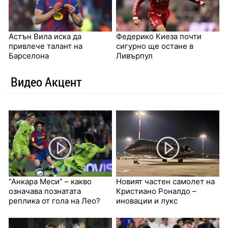
Астън Вила иска да
Федерико Киеза почти
привлече талант на
сигурно ще остане в
Барселона
Ливърпул
Видео Акцент
“Анкара Меси” – какво
Новият частен самолет на
означава познатата
Кристиано Роналдо –
реплика от гола на Лео?
иновации и лукс