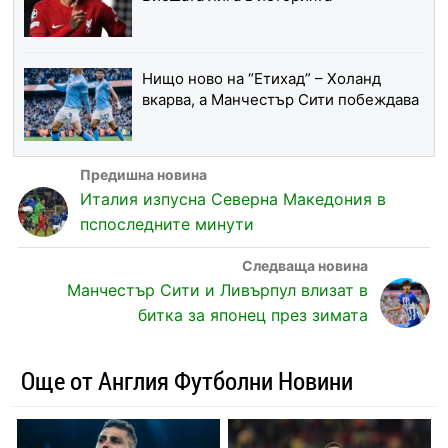
Нищо ново на “Етихад” – Холанд
вкарва, а Манчестър Сити побеждава
Италия изпусна Северна Македония в
пспоследните минути
Манчестър Сити и Ливърпул влизат в
битка за японец през зимата
Още от Англия Футболни Новини