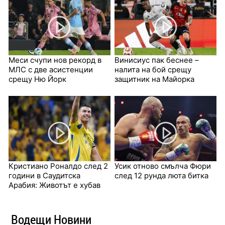
Меси счупи нов рекорд в
Винисиус пак беснее –
МЛС с две асистенции
налита на бой срещу
срещу Ню Йорк
защитник на Майорка
Кристиано Роналдо след 2
Усик отново смълча Фюри
години в Саудитска
след 12 рунда люта битка
Арабия: Животът е хубав
Водещи Новини