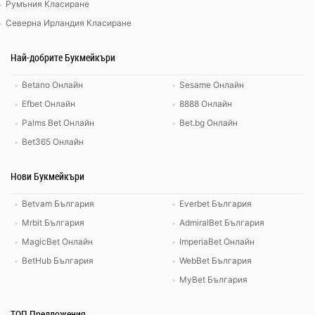
Румъния Класиране
Северна Ирландия Класиране
Най-добрите Букмейкъри
Betano Онлайн
Sesame Онлайн
Efbet Онлайн
8888 Онлайн
Palms Bet Онлайн
Bet.bg Онлайн
Bet365 Онлайн
Нови Букмейкъри
Betvam България
Everbet България
Mrbit България
AdmiralBet България
MagicBet Онлайн
ImperiaBet Онлайн
BetHub България
WebBet България
MyBet България
ТОП Предложения