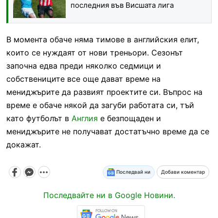
последния във Висшата лига
В момента обаче няма тимове в английския елит,
които се нуждаят от нови треньори. Сезонът
започна едва преди няколко седмици и
собствениците все още дават време на
мениджърите да развият проектите си. Въпрос на
време е обаче някой да загуби работата си, тъй
като футболът в
Англия
е безпощаден и
мениджърите не получават достатъчно време да се
докажат.
Последвай ни
Добави коментар
Последвайте ни в Google Новини.