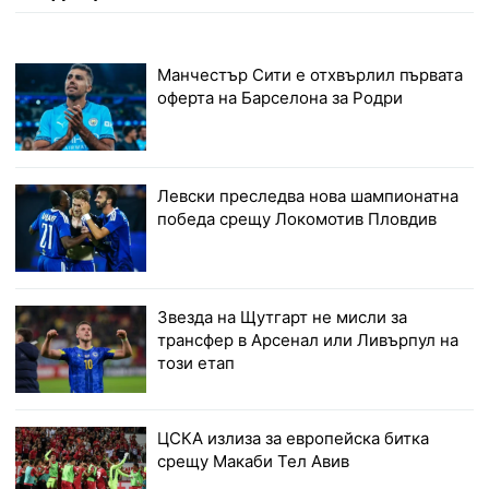
Манчестър Сити е отхвърлил първата
оферта на Барселона за Родри
Левски преследва нова шампионатна
победа срещу Локомотив Пловдив
Звезда на Щутгарт не мисли за
трансфер в Арсенал или Ливърпул на
този етап
ЦСКА излиза за европейска битка
срещу Макаби Тел Авив