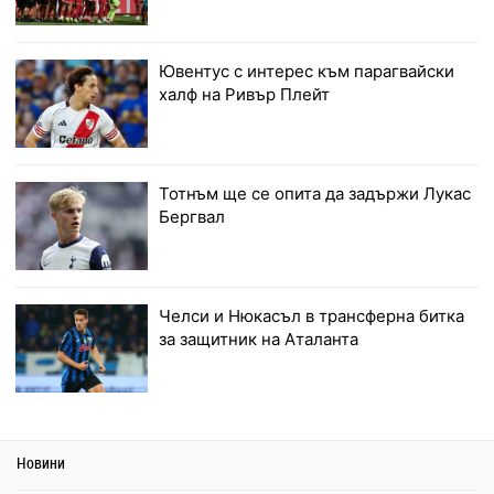
Ювентус с интерес към парагвайски
халф на Ривър Плейт
Тотнъм ще се опита да задържи Лукас
Бергвал
Челси и Нюкасъл в трансферна битка
за защитник на Аталанта
Новини