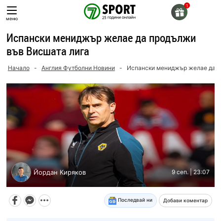
Skip
to
меню
content
Испански мениджър желае да продължи
във Висшата лига
Начало
-
Англия Футболни Новини
-
Испански мениджър желае да п
Йордан Киряков
9 сеп. | 23:07
Последвай ни
Добави коментар