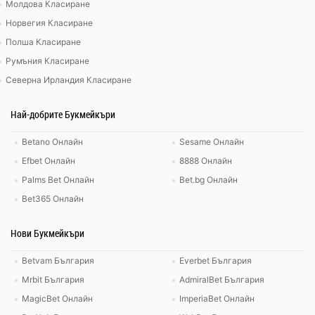
Молдова Класиране
Норвегия Класиране
Полша Класиране
Румъния Класиране
Северна Ирландия Класиране
Най-добрите Букмейкъри
Betano Онлайн
Sesame Онлайн
Efbet Онлайн
8888 Онлайн
Palms Bet Онлайн
Bet.bg Онлайн
Bet365 Онлайн
Нови Букмейкъри
Betvam България
Everbet България
Mrbit България
AdmiralBet България
MagicBet Онлайн
ImperiaBet Онлайн