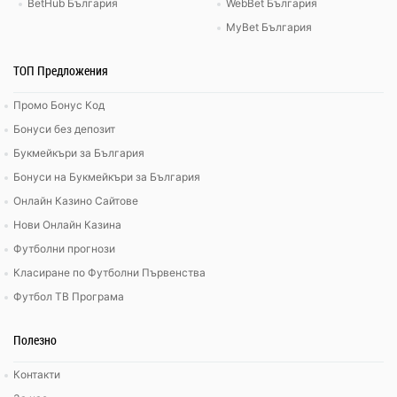
BetHub България
WebBet България
MyBet България
ТОП Предложения
Промо Бонус Код
Бонуси без депозит
Букмейкъри за България
Бонуси на Букмейкъри за България
Онлайн Казино Сайтове
Нови Онлайн Казина
Футболни прогнози
Класиране по Футболни Първенства
Футбол ТВ Програма
Полезно
Контакти