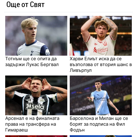
Още от Свят
Тотнъм ще се опита да
Харви Елиът иска да се
задържи Лукас Бергвал
възползва от втория шанс в
Ливърпул
Арсенал е на финалната
Барселона и Милан ще се
права на трансфера на
борят за подписа на Фил
Гимараеш
Фодън