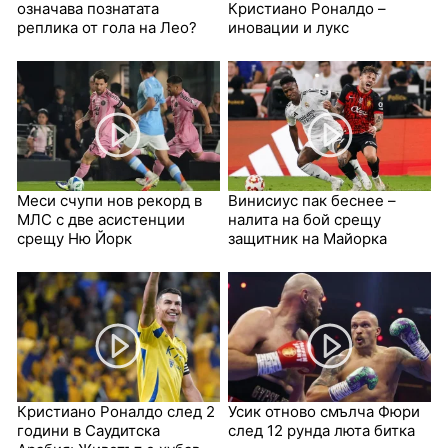
означава познатата
Кристиано Роналдо –
реплика от гола на Лео?
иновации и лукс
Меси счупи нов рекорд в
Винисиус пак беснее –
МЛС с две асистенции
налита на бой срещу
срещу Ню Йорк
защитник на Майорка
Кристиано Роналдо след 2
Усик отново смълча Фюри
години в Саудитска
след 12 рунда люта битка