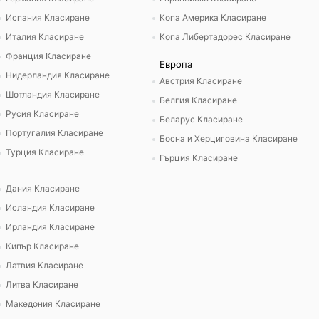
Испания Класиране
Копа Америка Класиране
Италия Класиране
Копа Либертадорес Класиране
Франция Класиране
Европа
Нидерландия Класиране
Австрия Класиране
Шотландия Класиране
Белгия Класиране
Русия Класиране
Беларус Класиране
Португалия Класиране
Босна и Херциговина Класиране
Турция Класиране
Гърция Класиране
Дания Класиране
Исландия Класиране
Ирландия Класиране
Кипър Класиране
Латвия Класиране
Литва Класиране
Македония Класиране