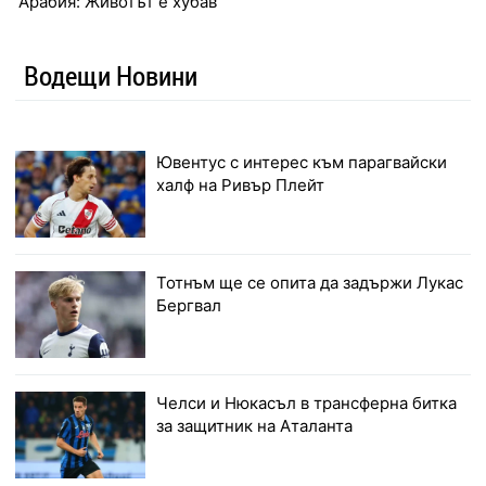
Арабия: Животът е хубав
Водещи Новини
Ювентус с интерес към парагвайски
халф на Ривър Плейт
Тотнъм ще се опита да задържи Лукас
Бергвал
Челси и Нюкасъл в трансферна битка
за защитник на Аталанта