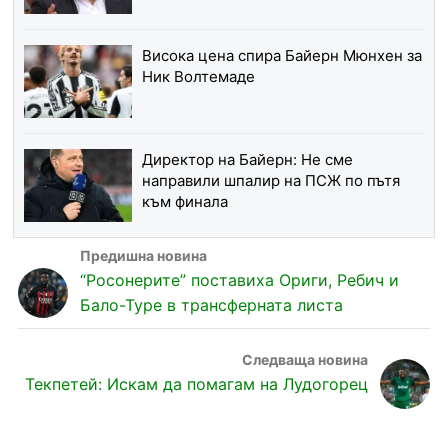
Висока цена спира Байерн Мюнхен за
Ник Волтемаде
Директор на Байерн: Не сме
направили шпалир на ПСЖ по пътя
към финала
“Росонерите” поставиха Ориги, Ребич и
Бало-Туре в трансферната листа
Текпетей: Искам да помагам на Лудогорец