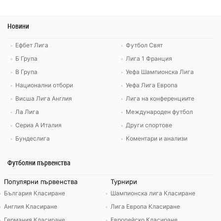
Новини
Ефбет Лига
Футбол Свят
Б Група
Лига 1 Франция
В Група
Уефа Шампионска Лига
Национални отбори
Уефа Лига Европа
Висша Лига Англия
Лига на конференциите
Ла Лига
Международен футбол
Сериа А Италия
Други спортове
Бундеслига
Коментари и анализи
Футболни първенства
Популярни първенства
Турнири
България Класиране
Шампионска лига Класиране
Англия Класиране
Лига Европа Класиране
Германия Класиране
Европейско Класиране