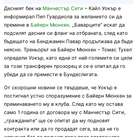
Десният бек на
Манчестър Сити
– Кайл Уокър е
информирал Пеп Гуардиола за желанието си да
премине в
Байерн Мюнхен
. ,,Баварците” искат да
подсилят десния си фланг на отбраната, след като
бъдещето на Бенджамен Павар продължава да бъде
неясно. Треньорът на Байерн Мюнхен – Томас Тухел
определи Уокър, като една от най-големите си цели
за този трансферен прозорец и се е опитал да го
убеди да се премести в Бундеслигата.
От скорошни новини се твърдеше, че Уокър е
постигнал устно споразумение с Байерн Мюнхен за
преминаването му в клуба. След като му остава
само 1 година от договора му с Манчестър Сити,
,,гражданите” ще се опитат да му подновят
контракта или да го продадат сега, за да не го
изпуснат без да получат пари през следващата