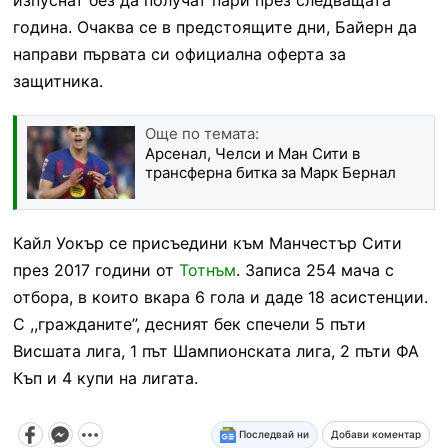
година. Очаква се в предстоящите дни, Байерн да
направи първата си официална оферта за
защитника.
Още по темата:
Арсенал, Челси и Ман Сити в
трансферна битка за Марк Бернал
Кайл Уокър се присъедини към Манчестър Сити
през 2017 години от
Тотнъм
. Записа 254 мача с
отбора, в които вкара 6 гола и даде 18 асистенции.
С ,,гражданите”, десният бек спечели 5 пъти
Висшата лига, 1 път Шампионската лига, 2 пъти ФА
Къп и 4 купи на лигата.
Последвай ни
Добави коментар