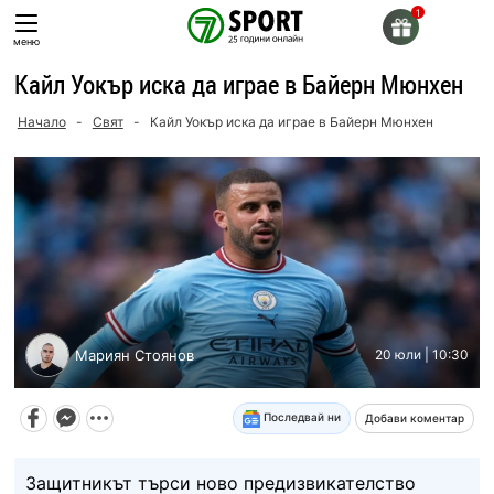
Skip
to
меню
content
Кайл Уокър иска да играе в Байерн Мюнхен
Начало
-
Свят
-
Кайл Уокър иска да играе в Байерн Мюнхен
Мариян Стоянов
20 юли | 10:30
Последвай ни
Добави коментар
Защитникът търси ново предизвикателство