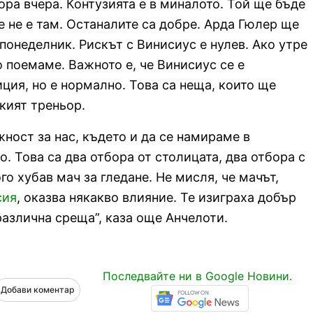
ора вчера. Контузията е в миналото. Той ще бъде
е не е там. Останалите са добре. Арда Гюлер ще
понеделник. Рискът с Винисиус е нулев. Ако утре
о поемаме. Важното е, че Винисиус се е
ция, но е нормално. Това са неща, които ще
кият треньор.
ност за нас, където и да се намираме в
. Това са два отбора от столицата, два отбора с
о хубав мач за гледане. Не мисля, че мачът,
сия
, оказва някакво влияние. Те изиграха добър
различна среща”, каза още Анчелоти.
Последвайте ни в Google Новини.
Добави коментар