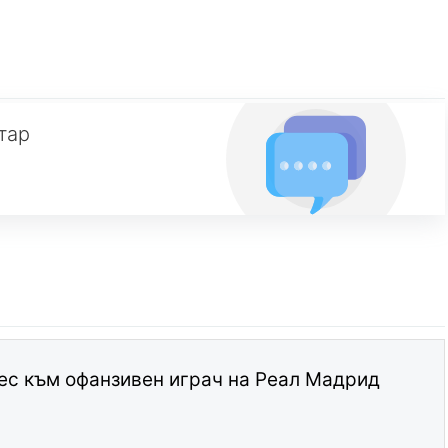
тар
ес към офанзивен играч на Реал Мадрид