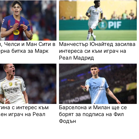
, Челси и Ман Сити в
Манчестър Юнайтед засилва
рна битка за Марк
интереса си към играч на
Реал Мадрид
ина с интерес към
Барселона и Милан ще се
ен играч на Реал
борят за подписа на Фил
Фодън