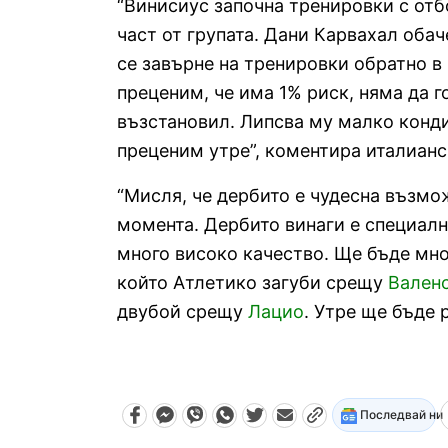
“Винисиус започна тренировки с отб
част от групата. Дани Карвахал обач
се завърне на тренировки обратно в 
преценим, че има 1% риск, няма да г
възстановил. Липсва му малко конди
преценим утре”, коментира италианс
“Мисля, че дербито е чудесна възмож
момента. Дербито винаги е специално
много високо качество. Ще бъде мног
който Атлетико загуби срещу
Вален
двубой срещу
Лацио
. Утре ще бъде 
Последвай ни