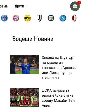
грама
Други
Водещи Новини
Звезда на Щутгарт
не мисли за
трансфер в Арсенал
или Ливърпул на
този етап
ЦСКА излиза за
европейска битка
срещу Макаби Тел
Авив