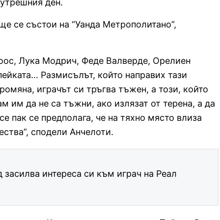
утрешния ден.
ще се състои на “Уанда Метрополитано”,
оос, Лука Модрич, Феде Валверде, Орелиен
пейката… Размисълът, който направих тази
промяна, играчът си тръгва тъжен, а този, който
м им да не са тъжни, ако излязат от терена, а да
се пак се предполага, че на тяхно място влиза
ества”, сподели Анчелоти.
засилва интереса си към играч на Реал