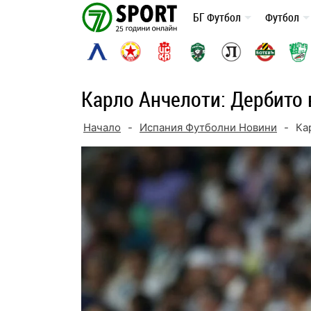
Skip
БГ Футбол
Футбол
to
content
Карло Анчелоти: Дербито 
Начало
-
Испания Футболни Новини
-
Ка