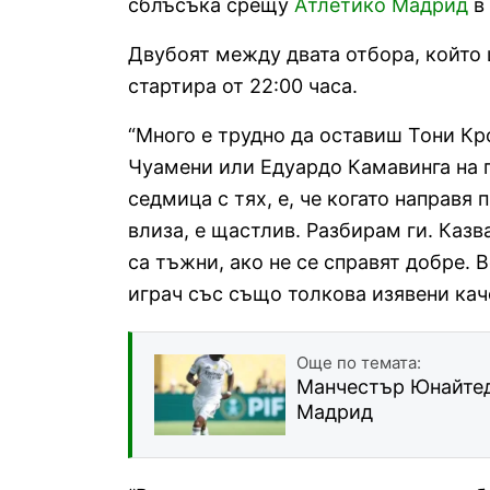
сблъсъка срещу
Атлетико Мадрид
в 
Двубоят между двата отбора, който 
стартира от 22:00 часа.
“Много е трудно да оставиш Тони Кр
Чуамени или Едуардо Камавинга на 
седмица с тях, е, че когато направя 
влиза, е щастлив. Разбирам ги. Казва
са тъжни, ако не се справят добре. В
играч със също толкова изявени кач
Още по темата:
Манчестър Юнайтед 
Мадрид