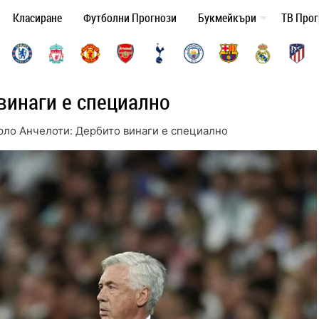
Класиране
Футболни Прогнози
Букмейкъри
ТВ Про
винаги е специално
рло Анчелоти: Дербито винаги е специално