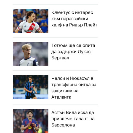
Ювентус с интерес
към парагвайски
халф на Ривър Плейт
Тотнъм ще се опита
да задържи Лукас
Бергвал
Челси и Нюкасъл в
трансферна битка за
защитник на
Аталанта
Астън Вила иска да
привлече талант на
Барселона