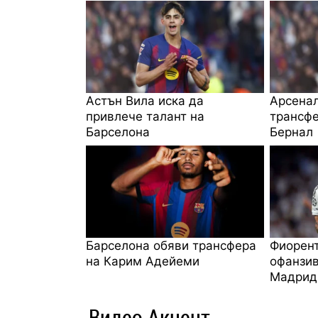
Астън Вила иска да
Арсенал
привлече талант на
трансфе
Барселона
Бернал
Барселона обяви трансфера
Фиорент
на Карим Адейеми
офанзив
Мадрид
Видео Акцент