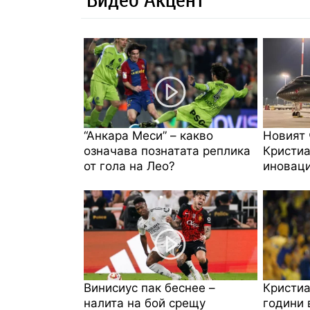
“Анкара Меси” – какво
Новият 
означава познатата реплика
Кристиа
от гола на Лео?
иноваци
Винисиус пак беснее –
Кристиа
налита на бой срещу
години 