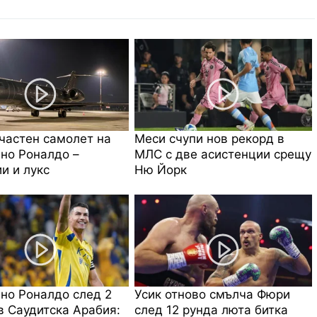
частен самолет на
Меси счупи нов рекорд в
но Роналдо –
МЛС с две асистенции срещу
и и лукс
Ню Йорк
но Роналдо след 2
Усик отново смълча Фюри
в Саудитска Арабия:
след 12 рунда люта битка