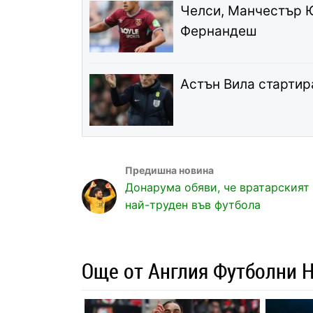
Челси, Манчестър Ю
Фернандеш
Астън Вила стартир
Донарума обяви, че вратарският 
най-труден във футбола
Още от Англия Футболни 