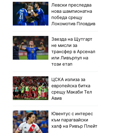
Левски преследва
нова шампионатна
победа срещу
Локомотив Пловдив
Звезда на Щутгарт
не мисли за
трансфер в Арсенал
или Ливърпул на
този етап
ЦСКА излиза за
европейска битка
срещу Макаби Тел
Авив
Ювентус с интерес
към парагвайски
халф на Ривър Плейт