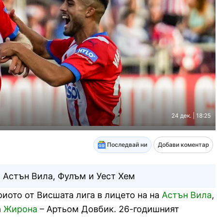
24 дек. | 18:25
Последвай ни
Добави коментар
 Астън Вила, Фулъм и Уест Хем
риото от Висшата лига в лицето на на
Астън Вила
,
а
Жирона
– Артьом Довбик. 26-годишният