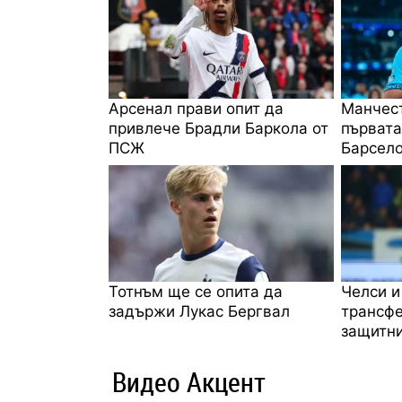
Арсенал прави опит да
Манчест
привлече Брадли Баркола от
първата
ПСЖ
Барсело
Тотнъм ще се опита да
Челси и
задържи Лукас Бергвал
трансфе
защитни
Видео Акцент