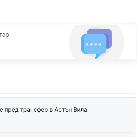
тар
е пред трансфер в Астън Вила