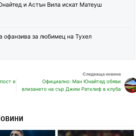
найтед и Астън Вила искат Матеуш
а офанзива за любимец на Тухел
пост е
Официално: Ман Юнайтед обяви
влизането на сър Джим Ратклиф в клуба
Новини