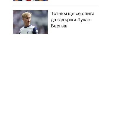
Тотнъм ще се опита
да задържи Лукас
Бергвал