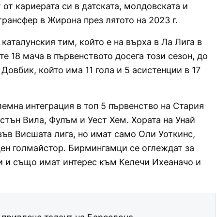
 от кариерата си в датската, молдовската и
трансфер в Жирона през лятото на 2023 г.
 каталунския тим, който е на върха в Ла Лига в
е 18 мача в първенството досега този сезон, до
 Довбик, който има 11 гола и 5 асистенции в 17
емна интеграция в топ 5 първенство на Стария
стън Вила, Фулъм и Уест Хем. Хората на Унай
във Висшата лига, но имат само Оли Уоткинс,
ден голмайстор. Бирмингамци се оглеждат за
и и също имат интерес към Келечи Ихеаначо и