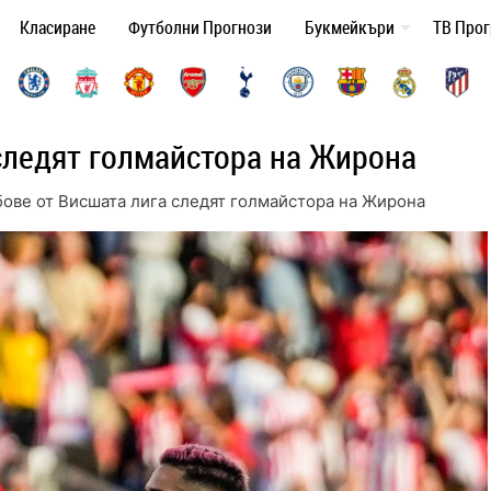
Класиране
Футболни Прогнози
Букмейкъри
ТВ Про
следят голмайстора на Жирона
ове от Висшата лига следят голмайстора на Жирона