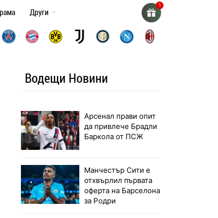
грама
Други
Водещи Новини
Арсенал прави опит
да привлече Брадли
Баркола от ПСЖ
Манчестър Сити е
отхвърлил първата
оферта на Барселона
за Родри