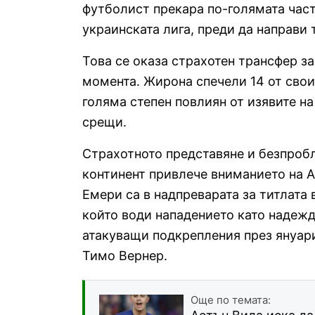
футболист прекара по-голямата част
украинската лига, преди да направи 
Това се оказа страхотен трансфер за
момента. Жирона спечели 14 от своит
голяма степен повлиян от изявите на
срещи.
Страхотното представяне и безпробл
континент привлече вниманието на А
Емери са в надпреварата за титлата 
който води нападението като надеж
атакуващи подкрепления през януар
Тимо Вернер.
Още по темата: