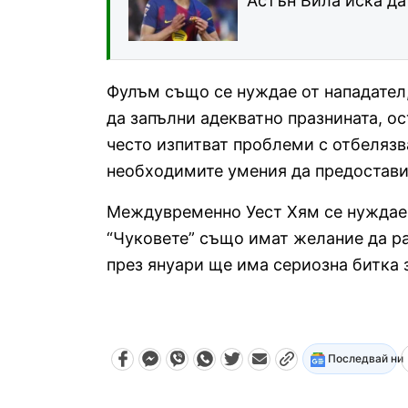
Астън Вила иска да
Фулъм също се нуждае от нападател,
да запълни адекватно празнината, о
често изпитват проблеми с отбелязв
необходимите умения да предостави
Междувременно Уест Хям се нуждае 
“Чуковете” също имат желание да ра
през януари ще има сериозна битка 
Последвай ни