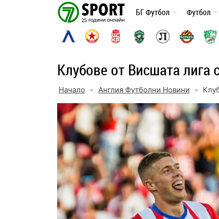
Skip
БГ Футбол
Футбол
to
content
Клубове от Висшата лига 
Начало
-
Англия Футболни Новини
-
Клуб