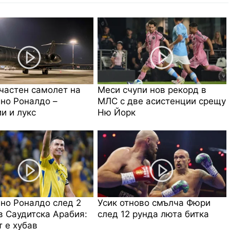
частен самолет на
Меси счупи нов рекорд в
но Роналдо –
МЛС с две асистенции срещу
и и лукс
Ню Йорк
но Роналдо след 2
Усик отново смълча Фюри
в Саудитска Арабия:
след 12 рунда люта битка
 е хубав