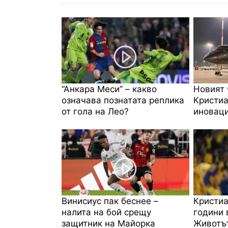
“Анкара Меси” – какво
Новият 
означава познатата реплика
Кристиа
от гола на Лео?
иноваци
Винисиус пак беснее –
Кристиа
налита на бой срещу
години 
защитник на Майорка
Животът