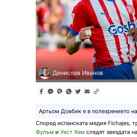
Денислав Иванов
Артьом Довбик е в полезрението на
Според испанската медия Fichajes, т
Фулъм
и
Уест Хем
следят звездата н