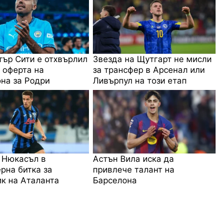
ър Сити е отхвърлил
Звезда на Щутгарт не мисли
 оферта на
за трансфер в Арсенал или
на за Родри
Ливърпул на този етап
 Нюкасъл в
Астън Вила иска да
рна битка за
привлече талант на
к на Аталанта
Барселона