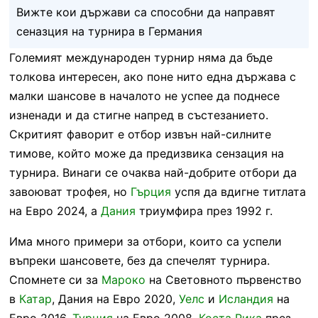
Вижте кои държави са способни да направят
сеназция на турнира в Германия
Големият международен турнир няма да бъде
толкова интересен, ако поне нито една държава с
малки шансове в началото не успее да поднесе
изненади и да стигне напред в състезанието.
Скритият фаворит е отбор извън най-силните
тимове, който може да предизвика сензация на
турнира. Винаги се очаква най-добрите отбори да
завоюват трофея, но
Гърция
успя да вдигне титлата
на Евро 2024, а
Дания
триумфира през 1992 г.
Има много примери за отбори, които са успели
въпреки шансовете, без да спечелят турнира.
Спомнете си за
Мароко
на Световното първенство
в
Катар
, Дания на Евро 2020,
Уелс
и
Исландия
на
Евро 2016,
Турция
на Евро 2008,
Коста Рика
през