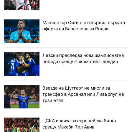
Манчестър Сити е отхвърлил първата
оферта на Барселона за Родри
Левски преследва нова шампионатна
победа срещу Локомотив Пловдив
Звезда на Щутгарт не мисли за
трансфер в Арсенал или Ливърпул на
този етап
ЦСКА излиза за европейска битка
срещу Макаби Тел Авив