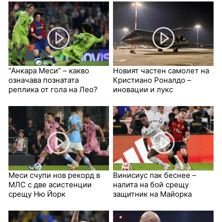
“Анкара Меси” – какво
Новият частен самолет на
означава познатата
Кристиано Роналдо –
реплика от гола на Лео?
иновации и лукс
Меси счупи нов рекорд в
Винисиус пак беснее –
МЛС с две асистенции
налита на бой срещу
срещу Ню Йорк
защитник на Майорка