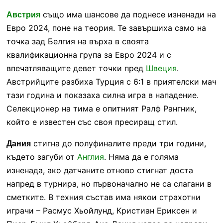
също има шансове да поднесе изненади на
Австрия
Евро 2024, поне на теория. Те завършиха само на
точка зад Белгия на върха в своята
квалификационна група за Евро 2024 и с
впечатляващите девет точки пред
Швеция
.
Австрийците разбиха Турция с 6:1 в приятелски мач
тази година и показаха силна игра в нападение.
Селекционер на тима е опитният Ралф Рангник,
който е известен със своя пресиращ стил.
стигна до полуфиналите преди три години,
Дания
където загуби от
Англия
. Няма да е голяма
изненада, ако датчаните отново стигнат доста
напред в турнира, но първоначално не са слагани в
сметките. В техния състав има някои страхотни
играчи – Расмус Хьойлунд, Кристиан Ериксен и