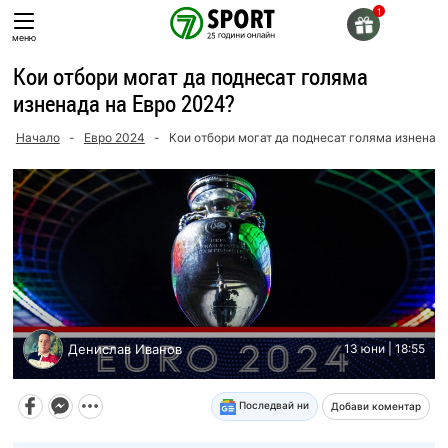
Skip
to
меню
content
Кои отбори могат да поднесат голяма
изненада на Евро 2024?
Начало
-
Евро 2024
-
Кои отбори могат да поднесат голяма изненада
Денислав Иванов
13 юни | 18:55
Последвай ни
Добави коментар