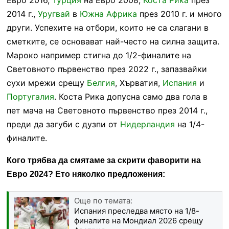
2014 г.,
Уругвай
в
Южна Африка
през 2010 г. и много
други. Успехите на отбори, които не са слагани в
сметките, се основават най-често на силна защита.
Мароко например стигна до 1/2-финалите на
Световното първенство през 2022 г., запазвайки
сухи мрежи срещу
Белгия
, Хърватия,
Испания
и
Португалия
. Коста Рика допусна само два гола в
пет мача на Световното първенство през 2014 г.,
преди да загуби с дузпи от
Нидерландия
на 1/4-
финалите.
Кого трябва да смятаме за скрити фаворити на
Евро 2024? Ето няколко предложения:
Още по темата:
Испания преследва място на 1/8-
финалите на Мондиал 2026 срещу