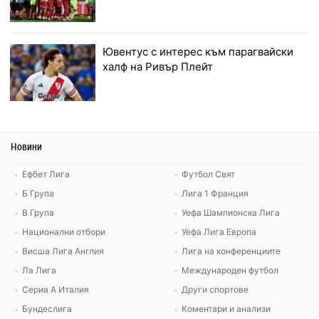
Ювентус с интерес към парагвайски
халф на Ривър Плейт
Новини
Ефбет Лига
Футбол Свят
Б Група
Лига 1 Франция
В Група
Уефа Шампионска Лига
Национални отбори
Уефа Лига Европа
Висша Лига Англия
Лига на конференциите
Ла Лига
Международен футбол
Сериа А Италия
Други спортове
Бундеслига
Коментари и анализи