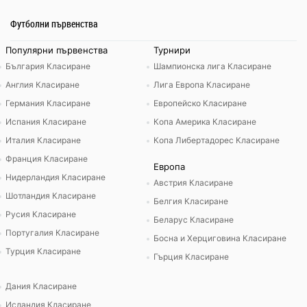
Футболни първенства
Популярни първенства
Турнири
България Класиране
Шампионска лига Класиране
Англия Класиране
Лига Европа Класиране
Германия Класиране
Европейско Класиране
Испания Класиране
Копа Америка Класиране
Италия Класиране
Копа Либертадорес Класиране
Франция Класиране
Европа
Нидерландия Класиране
Австрия Класиране
Шотландия Класиране
Белгия Класиране
Русия Класиране
Беларус Класиране
Португалия Класиране
Босна и Херциговина Класиране
Турция Класиране
Гърция Класиране
Дания Класиране
Исландия Класиране