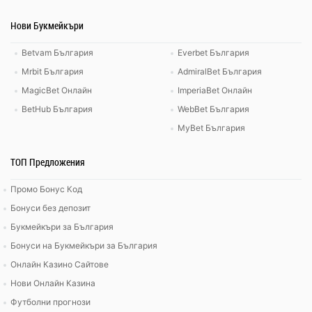
Нови Букмейкъри
Betvam България
Everbet България
Mrbit България
AdmiralBet България
MagicBet Онлайн
ImperiaBet Онлайн
BetHub България
WebBet България
MyBet България
ТОП Предложения
Промо Бонус Код
Бонуси без депозит
Букмейкъри за България
Бонуси на Букмейкъри за България
Онлайн Казино Сайтове
Нови Онлайн Казина
Футболни прогнози