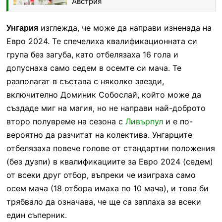
Австрия
изглежда, че може да направи изненада на
Унгария
Евро 2024. Те спечелиха квалификационната си
група без загуба, като отбелязаха 16 гола и
допуснаха само седем в осемте си мача. Те
разполагат в състава с няколко звезди,
включително Доминик Собослай, който може да
създаде миг на магия, но не направи най-доброто
второ полувреме на сезона с
Ливърпул
и е по-
вероятно да разчитат на колектива. Унгарците
отбелязаха повече голове от стандартни положения
(без дузпи) в квалификациите за Евро 2024 (седем)
от всеки друг отбор, въпреки че изиграха само
осем мача (18 отбора имаха по 10 мача), и това би
трябвало да означава, че ще са заплаха за всеки
един съперник.