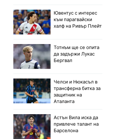
Ювентус с интерес
към парагвайски
халф на Ривър Плейт
Тотнъм ще се опита
да задържи Лукас
Бергвал
Челси и Нюкасъл в
трансферна битка за
защитник на
Аталанта
Астън Вила иска да
привлече талант на
Барселона