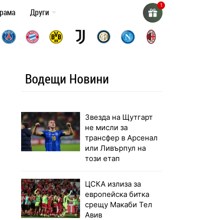
грама
Други
Водещи Новини
Звезда на Щутгарт
не мисли за
трансфер в Арсенал
или Ливърпул на
този етап
ЦСКА излиза за
европейска битка
срещу Макаби Тел
Авив