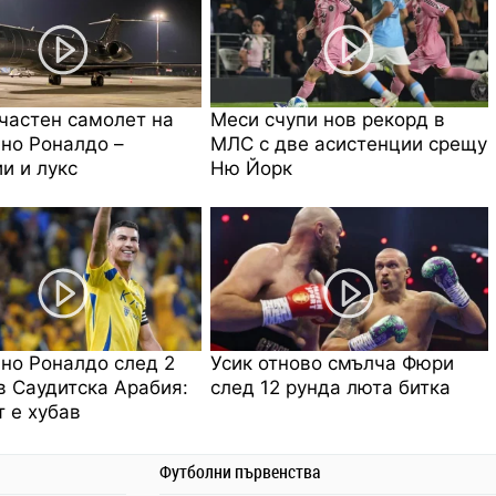
частен самолет на
Меси счупи нов рекорд в
но Роналдо –
МЛС с две асистенции срещу
и и лукс
Ню Йорк
но Роналдо след 2
Усик отново смълча Фюри
в Саудитска Арабия:
след 12 рунда люта битка
 е хубав
Футболни първенства