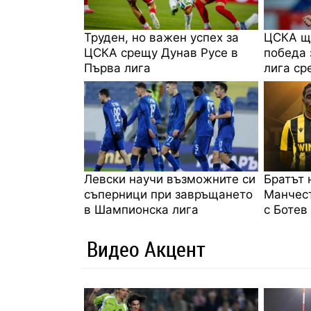
Труден, но важен успех за
ЦСКА щ
ЦСКА срещу Дунав Русе в
победа 
Първа лига
лига ср
Левски научи възможните си
Братът 
съперници при завръщането
Манчес
в Шампионска лига
с Ботев
Видео Акцент