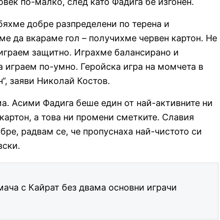
овек по-малко, след като Фадига бе изгонен.
бяхме добре разпределени по терена и
ме да вкараме гол – получихме червен картон. Не
 играем защитно. Играхме балансирано и
а играем по-умно. Геройска игра на момчета в
н“, заяви Николай Костов.
ма. Асими Фадига беше един от най-активните ни
картон, а това ни промени сметките. Славия
бре, радвам се, че пропуснаха най-чистото си
вски.
 мача с Кайрат без двама основни играчи