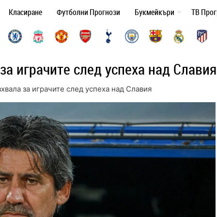
Класиране
Футболни Прогнози
Букмейкъри
ТВ Про
за играчите след успеха над Славия
зхвала за играчите след успеха над Славия