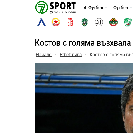
Skip
БГ Футбол
Футбол
to
content
Костов с голяма възхвала 
Начало
-
Efbet лига
-
Костов с голяма въ