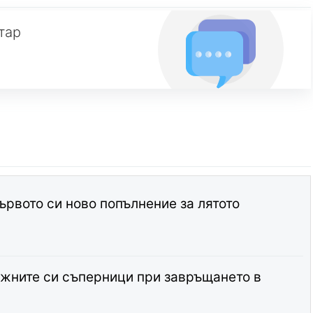
тар
ървото си ново попълнение за лятото
жните си съперници при завръщането в