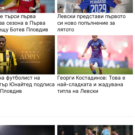
е търси първа
Левски представи първото
за сезона в Първа
си ново попълнение за
ещу Ботев Пловдив
лятото
на футболист на
Георги Костадинов: Това е
тър Юнайтед подписа
най-сладката и жадувана
 Пловдив
титла на Левски