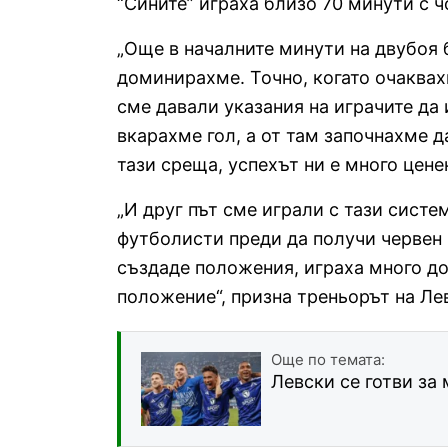
“Сините” играха близо 70 минути с ч
„Още в началните минути на двубоя 
доминирахме. Точно, когато очаквах
сме давали указания на играчите да
вкарахме гол, а от там започнахме д
тази среща, успехът ни е много цене
„И друг път сме играли с тази систе
футболисти преди да получи червен 
създаде положения, играха много до
положение“, призна треньорът на Ле
Още по темата:
Левски се готви за