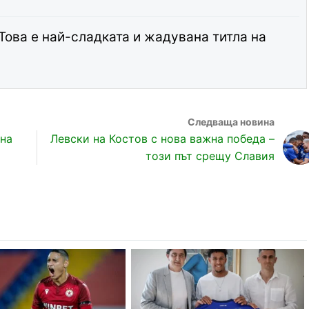
Това е най-сладката и жадувана титла на
жна
Левски на Костов с нова важна победа –
този път срещу Славия