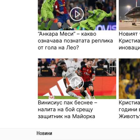
“Анкара Меси” – какво
Новият 
означава познатата реплика
Кристиа
от гола на Лео?
иноваци
Винисиус пак беснее –
Кристиа
налита на бой срещу
години 
защитник на Майорка
Животът
Новини