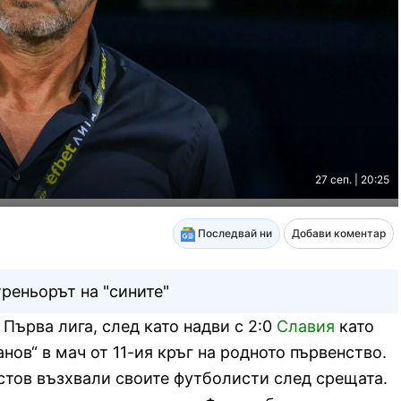
27 сеп. | 20:25
Последвай ни
Добави коментар
треньорът на "сините"
 Първа лига, след като надви с 2:0
Славия
като
ов“ в мач от 11-ия кръг на родното първенство.
стов възхвали своите футболисти след срещата.