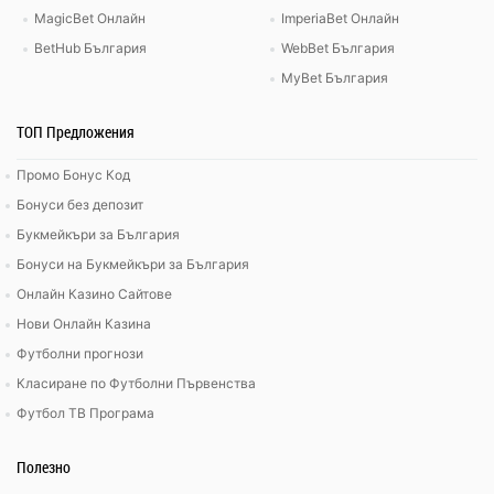
MagicBet Онлайн
ImperiaBet Онлайн
BetHub България
WebBet България
MyBet България
ТОП Предложения
Промо Бонус Код
Бонуси без депозит
Букмейкъри за България
Бонуси на Букмейкъри за България
Онлайн Казино Сайтове
Нови Онлайн Казина
Футболни прогнози
Класиране по Футболни Първенства
Футбол ТВ Програма
Полезно