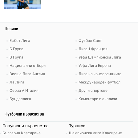
Новини
Ефбет Лига
Футбол Свят
Б Група
Лига 1 Франция
В Група
Уефа Шампионска Лига
Национални отбори
Уефа Лига Европа
Висша Лига Англия
Лига на конференциите
Ла Лига
Международен футбол
Сериа А Италия
Други спортове
Бундеслига
Коментари и анализи
Футболни първенства
Популярни първенства
Турнири
България Класиране
Шампионска лига Класиране