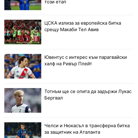
този етап
ЦСКА излиза за европейска битка
срещу Макаби Тел Авив
Ювентус с интерес към парагвайски
халф на Ривър Плейт
Тотнъм ще се опита да задържи Лукас
Бергвал
Челси и Нюкасъл в трансферна битка
за защитник на Аталанта