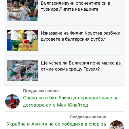
България научи опонентите си в
турнира Лигата на нациите
Изказване на Филип Кръстев разбуни
духовете в българския футбол
Ще успее ли България поне малко да
отмие срама срещу Грузия?
Санчо не е бил близо до прекратяване на
договора си с Ман Юнайтед
Украйна и Англия не се победиха в спор за