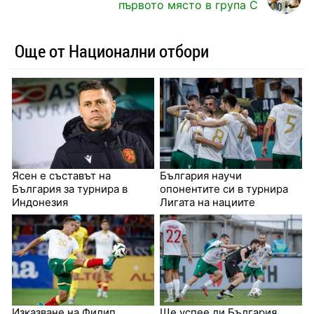
първото място в група С
Още от Национални отбори
Ясен е съставът на
България научи
България за турнира в
опонентите си в турнира
Индонезия
Лигата на нациите
Изказване на Филип
Ще успее ли България