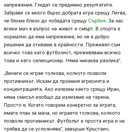
напрежение. Гледат се предимно резултатите.
Забрави се много бързо добрата игра срещу Литва,
че бяхме близо до победата срещу
Сърбия
. За нас
всеки мач е въпрос на живот и смърт. В спорта е
нормално да има напрежение, но не е добро
решение да отиваме в крайности. Преживял съм
всичко това като футболист, преживявам всичко
това и като селекционер. Няма никаква разлика“.
„Винаги се играе толкова, колкото позволи
противникът. Искам да променя агресията и
концентрацията. Ако излезем както срещу Иран,
няма смисъл изобщо да излизаме на терена.
Просто е. Когато говорим конкретно за играта,
имате план за мача, но играете толкова, колкото
позволи противникът. Футболът е проста игра и не
трябва да се усложнява“, завърши Кръстаич.