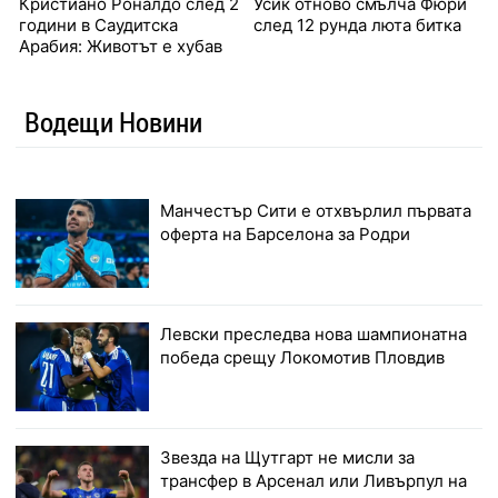
Кристиано Роналдо след 2
Усик отново смълча Фюри
години в Саудитска
след 12 рунда люта битка
Арабия: Животът е хубав
Водещи Новини
Манчестър Сити е отхвърлил първата
оферта на Барселона за Родри
Левски преследва нова шампионатна
победа срещу Локомотив Пловдив
Звезда на Щутгарт не мисли за
трансфер в Арсенал или Ливърпул на