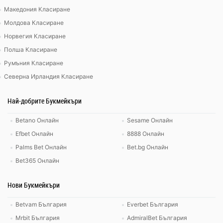
Македония Класиране
Молдова Класиране
Норвегия Класиране
Полша Класиране
Румъния Класиране
Северна Ирландия Класиране
Най-добрите Букмейкъри
Betano Онлайн
Sesame Онлайн
Efbet Онлайн
8888 Онлайн
Palms Bet Онлайн
Bet.bg Онлайн
Bet365 Онлайн
Нови Букмейкъри
Betvam България
Everbet България
Mrbit България
AdmiralBet България