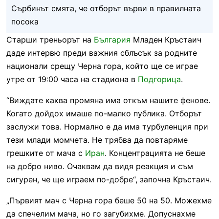
Сърбинът смята, че отборът върви в правилната
посока
Старши треньорът на
България
Младен Кръстаич
даде интервю преди важния сблъсък за родните
национали срещу Черна гора, който ще се играе
утре от 19:00 часа на стадиона в
Подгорица
.
“Виждате каква промяна има откъм нашите фенове.
Когато дойдох имаше по-малко публика. Отборът
заслужи това. Нормално е да има турбуленция при
тези млади момчета. Не трябва да повтаряме
грешките от мача с
Иран
. Концентрацията не беше
на добро ниво. Очаквам да видя реакция и съм
сигурен, че ще играем по-добре“, започна Кръстаич.
„Първият мач с Черна гора беше 50 на 50. Можехме
да спечелим мача, но го загубихме. Допуснахме