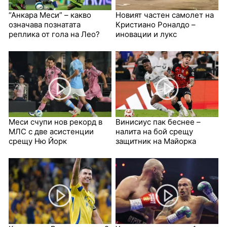
“Анкара Меси” – какво
Новият частен самолет на
означава познатата
Кристиано Роналдо –
реплика от гола на Лео?
иновации и лукс
Меси счупи нов рекорд в
Винисиус пак беснее –
МЛС с две асистенции
налита на бой срещу
срещу Ню Йорк
защитник на Майорка