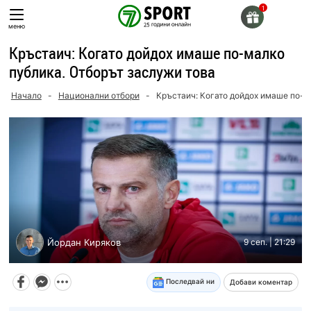
Skip
to
меню
content
Кръстаич: Когато дойдох имаше по-малко
публика. Отборът заслужи това
Начало
-
Национални отбори
-
Кръстаич: Когато дойдох имаше по-м
Йордан Киряков
9 сеп. | 21:29
Последвай ни
Добави коментар