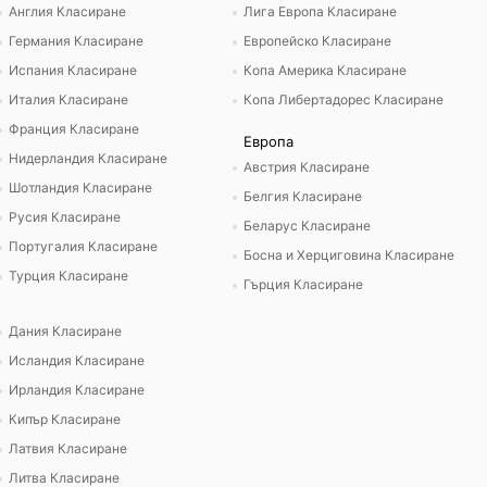
Англия Класиране
Лига Европа Класиране
Германия Класиране
Европейско Класиране
Испания Класиране
Копа Америка Класиране
Италия Класиране
Копа Либертадорес Класиране
Франция Класиране
Европа
Нидерландия Класиране
Австрия Класиране
Шотландия Класиране
Белгия Класиране
Русия Класиране
Беларус Класиране
Португалия Класиране
Босна и Херциговина Класиране
Турция Класиране
Гърция Класиране
Дания Класиране
Исландия Класиране
Ирландия Класиране
Кипър Класиране
Латвия Класиране
Литва Класиране