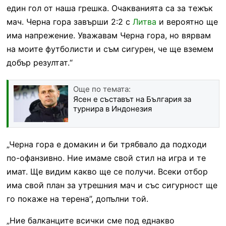
един гол от наша грешка. Очакванията са за тежък
мач. Черна гора завърши 2:2 с
Литва
и вероятно ще
има напрежение. Уважавам Черна гора, но вярвам
на моите футболисти и съм сигурен, че ще вземем
добър резултат.“
Още по темата:
Ясен е съставът на България за
турнира в Индонезия
„Черна гора е домакин и би трябвало да подходи
по-офанзивно. Ние имаме свой стил на игра и те
имат. Ще видим какво ще се получи. Всеки отбор
има свой план за утрешния мач и със сигурност ще
го покаже на терена”, допълни той.
„Ние балканците всички сме под еднакво