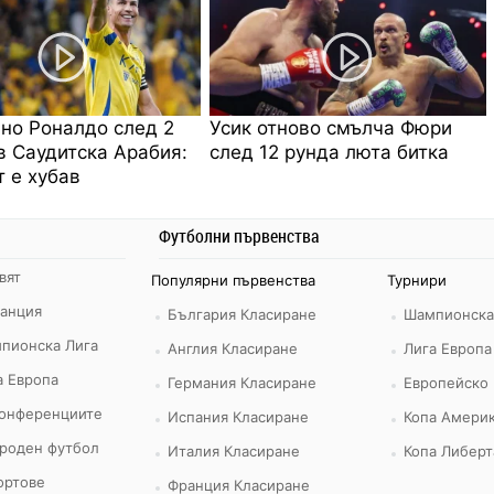
но Роналдо след 2
Усик отново смълча Фюри
в Саудитска Арабия:
след 12 рунда люта битка
 е хубав
Футболни първенства
вят
Популярни първенства
Турнири
ранция
България Класиране
Шампионска
пионска Лига
Англия Класиране
Лига Европа
а Европа
Германия Класиране
Европейско
конференциите
Испания Класиране
Копа Америк
роден футбол
Италия Класиране
Копа Либерт
ортове
Франция Класиране