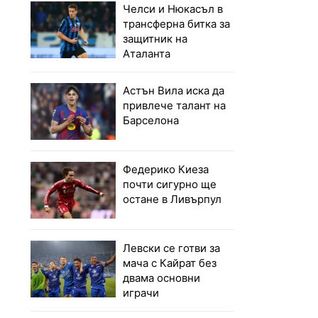
Челси и Нюкасъл в
трансферна битка за
защитник на
Аталанта
Астън Вила иска да
привлече талант на
Барселона
Федерико Киеза
почти сигурно ще
остане в Ливърпул
Левски се готви за
мача с Кайрат без
двама основни
играчи