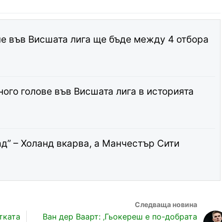
не във Висшата лига ще бъде между 4 отбора
ного голове във Висшата лига в историята
ад” – Холанд вкарва, а Манчестър Сити
тката
Ван дер Ваарт: ‚Гьокереш е по-добрата