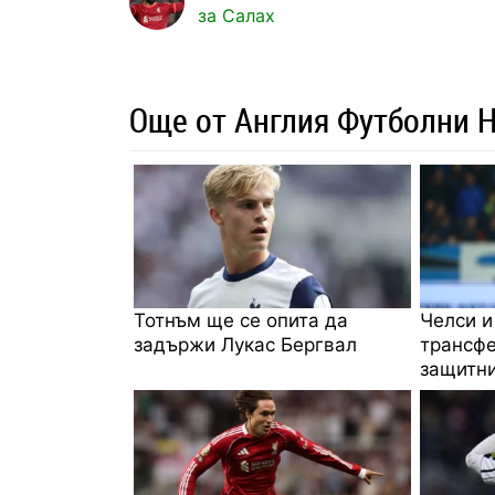
за Салах
Още от Англия Футболни 
Тотнъм ще се опита да
Челси и
задържи Лукас Бергвал
трансфе
защитни