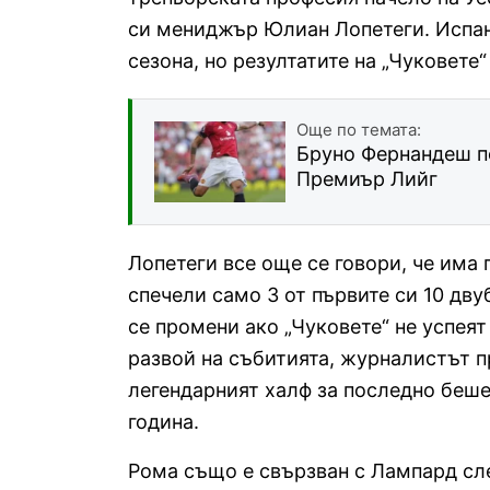
си мениджър Юлиан Лопетеги. Испан
сезона, но резултатите на „Чуковете
Още по темата:
Бруно Фернандеш по
Премиър Лийг
Лопетеги все още се говори, че има
спечели само 3 от първите си 10 дв
се промени ако „Чуковете“ не успея
развой на събитията, журналистът п
легендарният халф за последно беше
година.
Рома също е свързван с Лампард сле