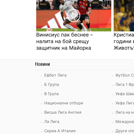
Винисиус пак беснее –
Кристиа
налита на бой срещу
години 
защитник на Майорка
Животът
Новини
Ефбет Лига
Футбол С
Б Група
Лига 1 Ф
В Група
Уефа Шам
Национални отбори
Уефа Лиг
Висша Лига Англия
Лига на 
Ла Лига
Междуна
Сериа А Италия
Други сп