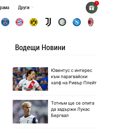
грама
Други
Водещи Новини
Ювентус с интерес
към парагвайски
халф на Ривър Плейт
Тотнъм ще се опита
да задържи Лукас
Бергвал