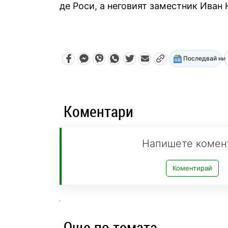
де Роси, а неговият заместник Иван
Последвай ни
Коментари
Напишете комен
Коментирай
Още по темата