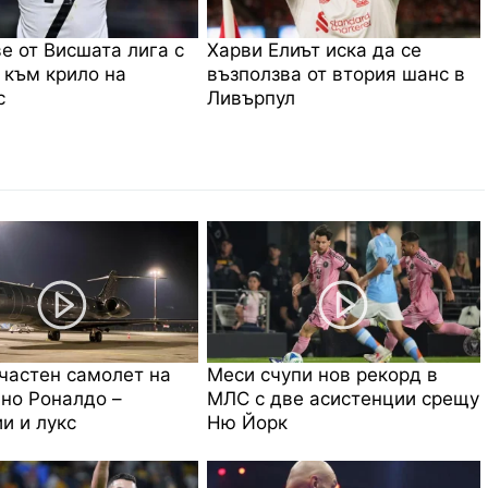
е от Висшата лига с
Харви Елиът иска да се
 към крило на
възползва от втория шанс в
с
Ливърпул
частен самолет на
Меси счупи нов рекорд в
но Роналдо –
МЛС с две асистенции срещу
и и лукс
Ню Йорк