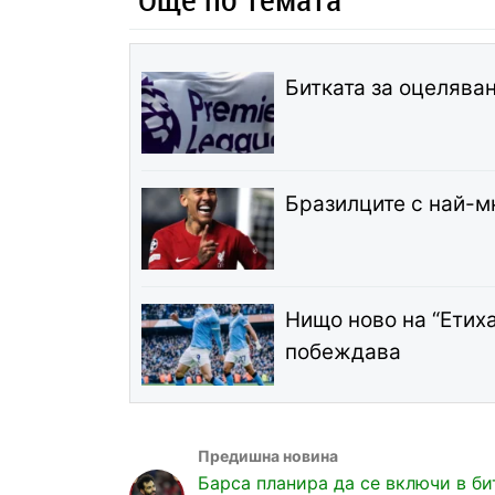
Битката за оцелява
Бразилците с най-м
Нищо ново на “Етих
побеждава
Барса планира да се включи в би