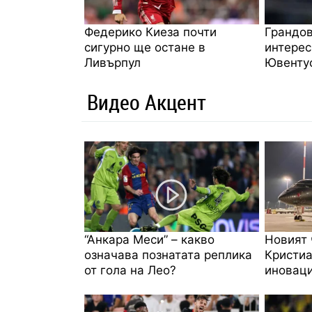
Федерико Киеза почти
Грандов
сигурно ще остане в
интерес
Ливърпул
Ювенту
Видео Акцент
“Анкара Меси” – какво
Новият 
означава познатата реплика
Кристиа
от гола на Лео?
иноваци