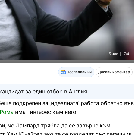
5 ное. | 17:41
Последвай ни
Добави коментар
кандидат за един отбор в Англия.
ше подкрепен за ‚идеалната‘ работа обратно във
Рома
имат интерес към него.
и, че Лампард трябва да се завърне към
ст Хям Юнайтед ако те се разделят със сегашния