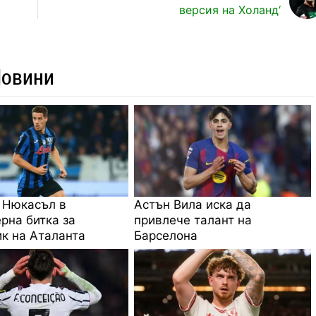
версия на Холанд‘
Новини
 Нюкасъл в
Астън Вила иска да
рна битка за
привлече талант на
к на Аталанта
Барселона