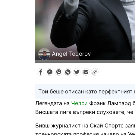
Angel Todorov
Той беше описан като перфектният 
Легендата на
Челси
Франк Лампард бе
Висшата лига въпреки слуховете, че
Бивш журналист на Скай Спортс заяв
треньорската професия начело на Уе