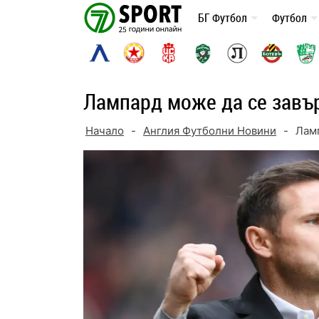
Skip
БГ Футбол
Футбол
to
content
Лампард може да се завър
Начало
-
Англия Футболни Новини
-
Ламп