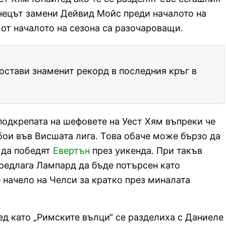
ецът замени Дейвид Мойс преди началото на
“ от началото на сезона са разочароващи.
стави знаменит рекорд в последния кръг в
 подкрепата на шефовете на Уест Хям въпреки че
убои във Висшата лига. Това обаче може бързо да
т да победят
Евертън
през уикенда. При такъв
редлага Лампард да бъде потърсен като
 начело на Челси за кратко през миналата
д като „Римските вълци“ се разделиха с Даниеле