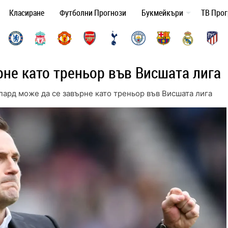
Класиране
Футболни Прогнози
Букмейкъри
ТВ Про
не като треньор във Висшата лига
ард може да се завърне като треньор във Висшата лига