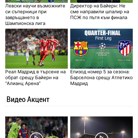
Левски научи възможните
Директор на Байерн: Не
си съперници при
сме направили шпалир на
завръщането в
ПСЖ по пътя към финала
Шампионска лига
Реал Мадрид в търсене на
Епизод номер 5 за сезона:
обрат срещу Байерн на
Барселона срещу Атлетико
“Алианц Арена”
Мадрид
Видео Акцент