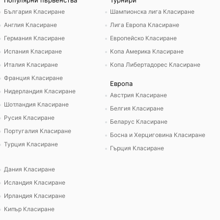
Популярни първенства
Турнири
България Класиране
Шампионска лига Класиране
Англия Класиране
Лига Европа Класиране
Германия Класиране
Европейско Класиране
Испания Класиране
Копа Америка Класиране
Италия Класиране
Копа Либертадорес Класиране
Франция Класиране
Европа
Нидерландия Класиране
Австрия Класиране
Шотландия Класиране
Белгия Класиране
Русия Класиране
Беларус Класиране
Португалия Класиране
Босна и Херциговина Класиране
Турция Класиране
Гърция Класиране
Дания Класиране
Исландия Класиране
Ирландия Класиране
Кипър Класиране