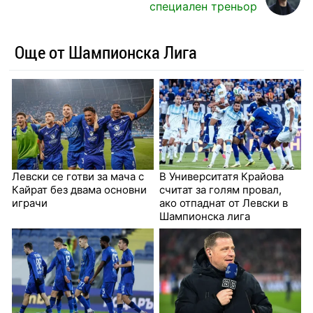
специален треньор
Още от Шампионска Лига
Левски се готви за мача с
В Университатя Крайова
Кайрат без двама основни
считат за голям провал,
играчи
ако отпаднат от Левски в
Шампионска лига