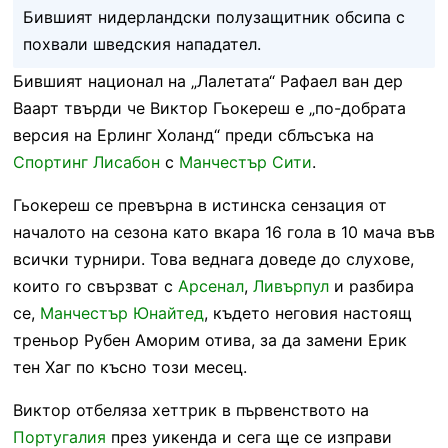
Бившият нидерландски полузащитник обсипа с
похвали шведския нападател.
Бившият национал на „Лалетата“ Рафаел ван дер
Ваарт твърди че Виктор Гьокереш е „по-добрата
версия на Ерлинг Холанд“ преди сблъсъка на
Спортинг Лисабон
с
Манчестър Сити
.
Гьокереш се превърна в истинска сензация от
началото на сезона като вкара 16 гола в 10 мача във
всички турнири. Това веднага доведе до слухове,
които го свързват с
Арсенал
,
Ливърпул
и разбира
се,
Манчестър Юнайтед
, където неговия настоящ
треньор Рубен Аморим отива, за да замени Ерик
тен Хаг по късно този месец.
Виктор отбеляза хеттрик в първенството на
Португалия
през уикенда и сега ще се изправи