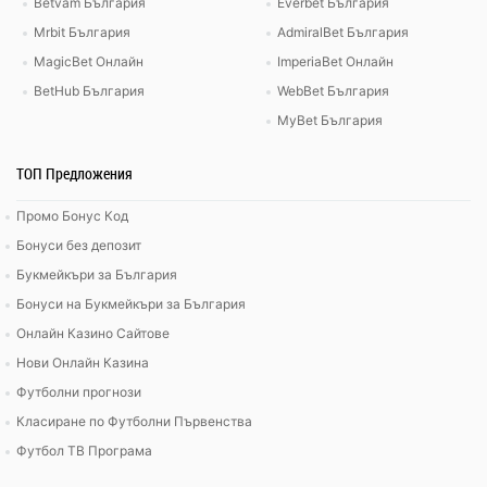
Betvam България
Everbet България
Mrbit България
AdmiralBet България
MagicBet Онлайн
ImperiaBet Онлайн
BetHub България
WebBet България
MyBet България
ТОП Предложения
Промо Бонус Код
Бонуси без депозит
Букмейкъри за България
Бонуси на Букмейкъри за България
Онлайн Казино Сайтове
Нови Онлайн Казина
Футболни прогнози
Класиране по Футболни Първенства
Футбол ТВ Програма