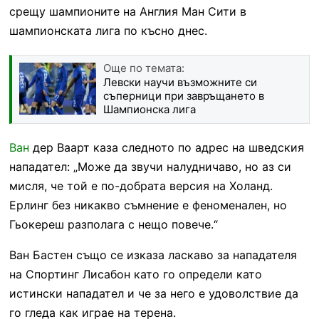
срещу шампионите на Англия Ман Сити в
шампионската лига по късно днес.
Още по темата:
Левски научи възможните си
съперници при завръщането в
Шампионска лига
Ван
дер Ваарт каза следното по адрес на шведския
нападател: „Може да звучи налудничаво, но аз си
мисля, че той е по-добрата версия на Холанд.
Ерлинг без никакво съмнение е феноменален, но
Гьокереш разполага с нещо повече.“
Ван Бастен също се изказа ласкаво за нападателя
на Спортинг Лисабон като го определи като
истински нападател и че за него е удоволствие да
го гледа как играе на терена.