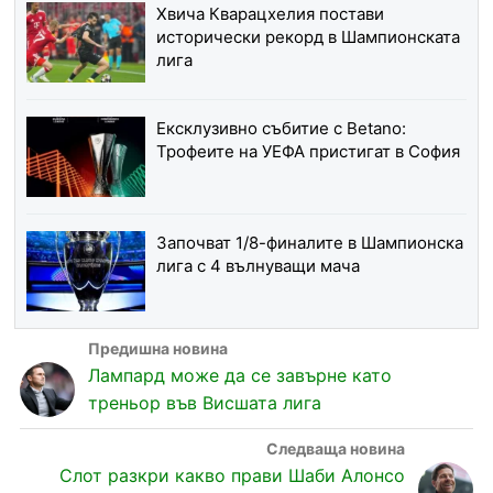
Хвича Кварацхелия постави
исторически рекорд в Шампионската
лига
Ексклузивно събитие с Betanо:
Трофеите на УЕФА пристигат в София
Започват 1/8-финалите в Шампионска
лига с 4 вълнуващи мача
Лампард може да се завърне като
треньор във Висшата лига
Слот разкри какво прави Шаби Алонсо