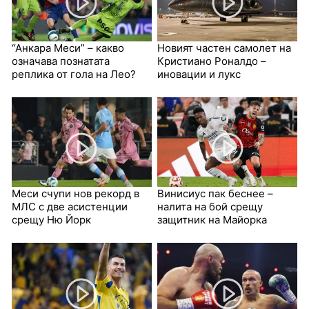
“Анкара Меси” – какво
Новият частен самолет на
означава познатата
Кристиано Роналдо –
реплика от гола на Лео?
иновации и лукс
Меси счупи нов рекорд в
Винисиус пак беснее –
МЛС с две асистенции
налита на бой срещу
срещу Ню Йорк
защитник на Майорка