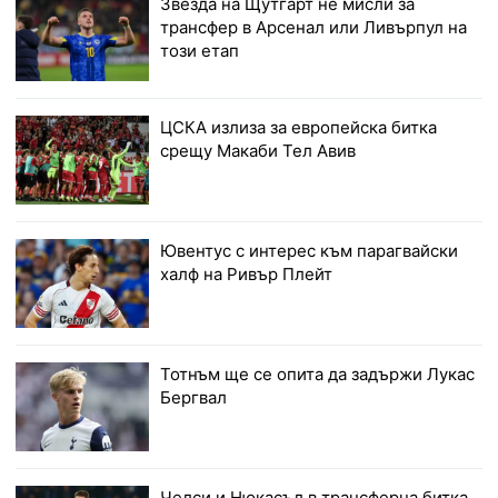
Звезда на Щутгарт не мисли за
трансфер в Арсенал или Ливърпул на
този етап
ЦСКА излиза за европейска битка
срещу Макаби Тел Авив
Ювентус с интерес към парагвайски
халф на Ривър Плейт
Тотнъм ще се опита да задържи Лукас
Бергвал
Челси и Нюкасъл в трансферна битка