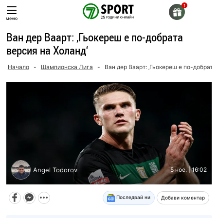
Skip
to
меню
content
Ван дер Ваарт: ‚Гьокереш е по-добрата
версия на Холанд‘
Начало
-
Шампионска Лига
-
Ван дер Ваарт: ‚Гьокереш е по-добрата
Angel Todorov
5 ное. | 16:02
Последвай ни
Добави коментар