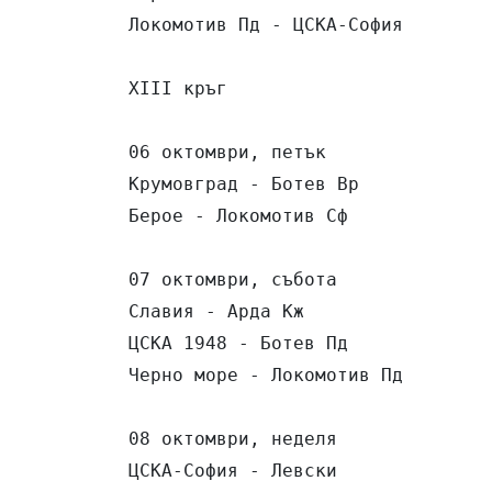
Локомотив Пд - ЦСКА-София        
XІІІ кръг

06 октомври, петък

Крумовград - Ботев Вр            
Берое - Локомотив Сф             
07 октомври, събота

Славия - Арда Кж                 
ЦСКА 1948 - Ботев Пд             
Черно море - Локомотив Пд        
08 октомври, неделя

ЦСКА-София - Левски              