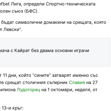
 efbet Лига, определи Спортно-техническата
олен съюз (БФС).
бъдат символични домакини на срещата, която
л Левски”.
 мача с Кайрат без двама основни играчи
 11 дни, който “сините” затварят именно със
те срещат столичния съперник
Славия
на 27
шампиона
Лудогорец
на 1 октомври, неделя, от
 13-и кръг: