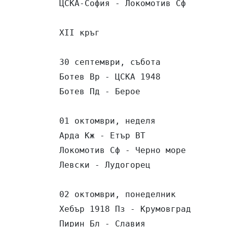
ЦСКА-София - Локомотив Сф        
XІІ кръг

30 септември, събота

Ботев Вр - ЦСКА 1948             
Ботев Пд - Берое                 
01 октомври, неделя

Арда Кж - Етър ВТ                
Локомотив Сф - Черно море        
Левски - Лудогорец               
02 октомври, понеделник     

Хебър 1918 Пз - Крумовград       
Пирин Бл - Славия                