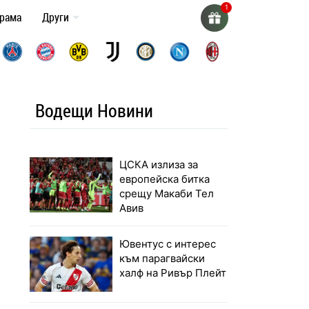
грама
Други
Водещи Новини
ЦСКА излиза за
европейска битка
срещу Макаби Тел
Авив
Ювентус с интерес
към парагвайски
халф на Ривър Плейт