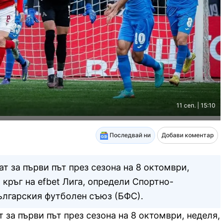
11 сеп. | 15:10
Последвай ни
Добави коментар
 за първи път през сезона на 8 октомври,
я кръг на efbet Лига, определи Спортно-
ългарския футболен съюз (БФС).
за първи път през сезона на 8 октомври, неделя,