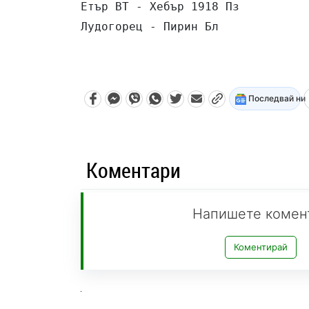
Етър ВТ - Хебър 1918 Пз          
Лудогорец - Пирин Бл             
Последвай ни
Коментари
Напишете комен
Коментирай