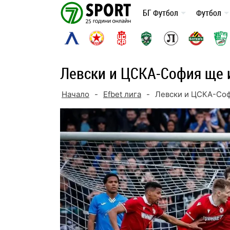
Skip
БГ Футбол
Футбол
to
content
Левски и ЦСКА-София ще и
Начало
-
Efbet лига
-
Левски и ЦСКА-Соф