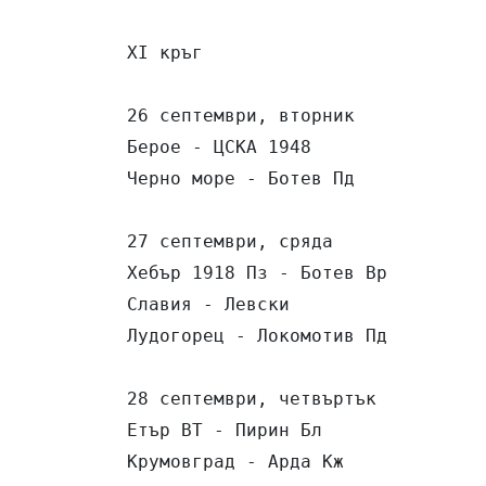
XІ кръг

26 септември, вторник

Берое - ЦСКА 1948                
Черно море - Ботев Пд            
27 септември, сряда

Хебър 1918 Пз - Ботев Вр         
Славия - Левски                  
Лудогорец - Локомотив Пд         
28 септември, четвъртък

Етър ВТ - Пирин Бл               
Крумовград - Арда Кж             