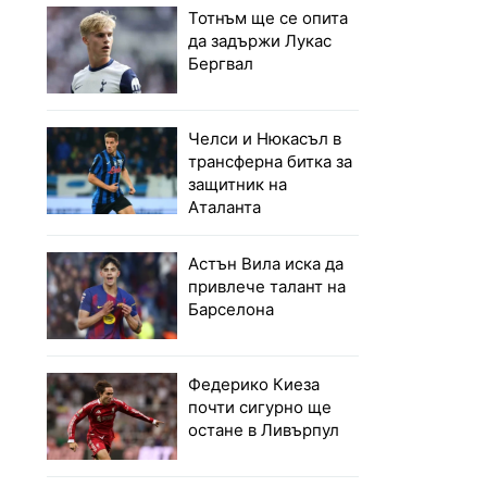
Тотнъм ще се опита
да задържи Лукас
Бергвал
Челси и Нюкасъл в
трансферна битка за
защитник на
Аталанта
Астън Вила иска да
привлече талант на
Барселона
Федерико Киеза
почти сигурно ще
остане в Ливърпул