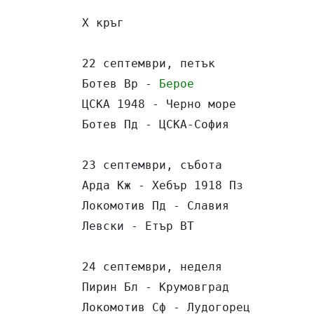
X кръг

22 септември, петък

Ботев Вр - 
Берое
                 
ЦСКА 1948 - Черно море           
Ботев Пд - ЦСКА-София            
23 септември, събота

Арда Кж - Хебър 1918 Пз          
Локомотив Пд - Славия            
Левски - Етър ВТ                 
24 септември, неделя

Пирин Бл - Крумовград            
Локомотив Сф - Лудогорец         