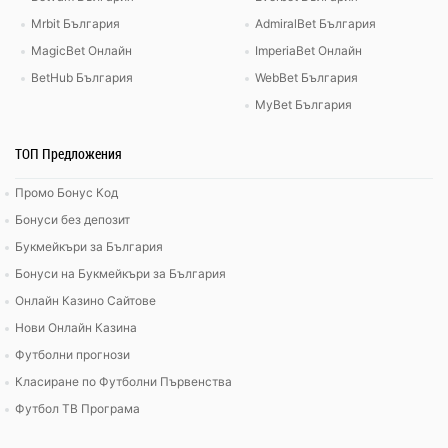
Mrbit България
AdmiralBet България
MagicBet Онлайн
ImperiaBet Онлайн
BetHub България
WebBet България
MyBet България
ТОП Предложения
Промо Бонус Код
Бонуси без депозит
Букмейкъри за България
Бонуси на Букмейкъри за България
Онлайн Казино Сайтове
Нови Онлайн Казина
Футболни прогнози
Класиране по Футболни Първенства
Футбол ТВ Програма