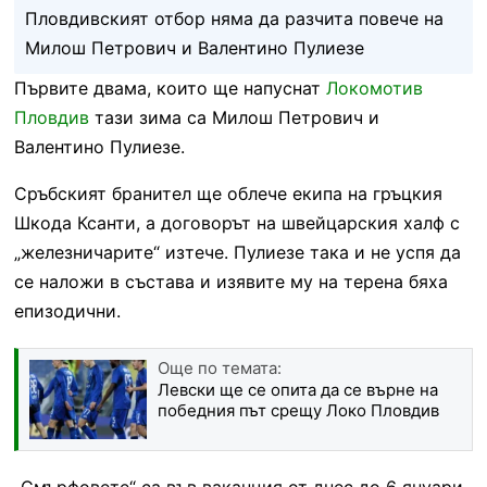
Пловдивският отбор няма да разчита повече на
Милош Петрович и Валентино Пулиезе
Първите двама, които ще напуснат
Локомотив
Пловдив
тази зима са Милош Петрович и
Валентино Пулиезе.
Сръбският бранител ще облече екипа на гръцкия
Шкода Ксанти, а договорът на швейцарския халф с
„железничарите“ изтече. Пулиезе така и не успя да
се наложи в състава и изявите му на терена бяха
епизодични.
Още по темата:
Левски ще се опита да се върне на
победния път срещу Локо Пловдив
„Смърфовете“ са във ваканция от днес до 6 януари,