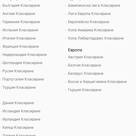
България Класиране
Шампионска лига Класиране
Англия Класиране
Лига Европа Класиране
Германия Класиране
Европейско Класиране
Испания Класиране
Копа Америка Класиране
Италия Класиране
Копа Либертадорес Класиране
Франция Класиране
Европа
Нидерландия Класиране
Австрия Класиране
Шотландия Класиране
Белгия Класиране
Русия Класиране
Беларус Класиране
Португалия Класиране
Босна и Херциговина Класиране
Турция Класиране
Гърция Класиране
Дания Класиране
Исландия Класиране
Ирландия Класиране
Кипър Класиране
Латвия Класиране