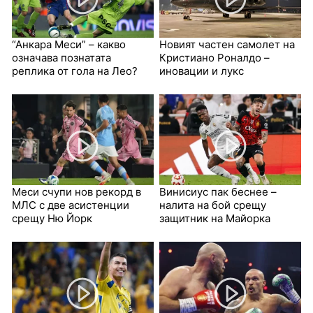
“Анкара Меси” – какво
Новият частен самолет на
означава познатата
Кристиано Роналдо –
реплика от гола на Лео?
иновации и лукс
Меси счупи нов рекорд в
Винисиус пак беснее –
МЛС с две асистенции
налита на бой срещу
срещу Ню Йорк
защитник на Майорка