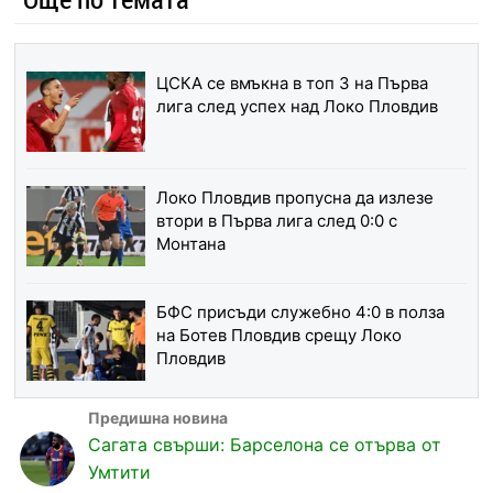
ЦСКА се вмъкна в топ 3 на Първа
лига след успех над Локо Пловдив
Локо Пловдив пропусна да излезе
втори в Първа лига след 0:0 с
Монтана
БФС присъди служебно 4:0 в полза
на Ботев Пловдив срещу Локо
Пловдив
Сагата свърши: Барселона се отърва от
Умтити