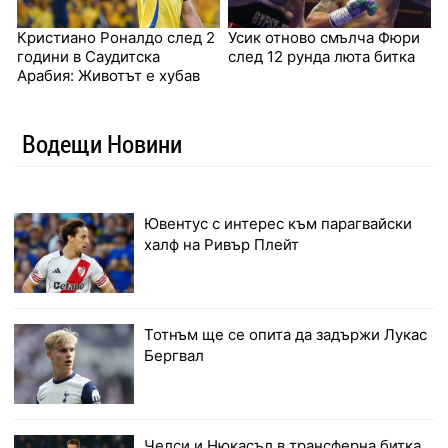
Кристиано Роналдо след 2
Усик отново смълча Фюри
години в Саудитска
след 12 рунда люта битка
Арабия: Животът е хубав
Водещи Новини
Ювентус с интерес към парагвайски
халф на Ривър Плейт
Тотнъм ще се опита да задържи Лукас
Бергвал
Челси и Нюкасъл в трансферна битка