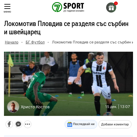
Skip
to
меню
content
Локомотив Пловдив се разделя със сърбин
и швейцарец
Начало
-
БГ Футбол
-
Локомотив Пловдив се разделя със сърбин и
Христо Костов
15 дек. | 13:07
Последвай ни
Добави коментар