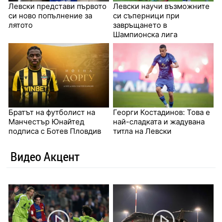
Левски представи първото
Левски научи възможните
си ново попълнение за
си съперници при
лятото
завръщането в
Шампионска лига
Братът на футболист на
Георги Костадинов: Това е
Манчестър Юнайтед
най-сладката и жадувана
подписа с Ботев Пловдив
титла на Левски
Видео Акцент