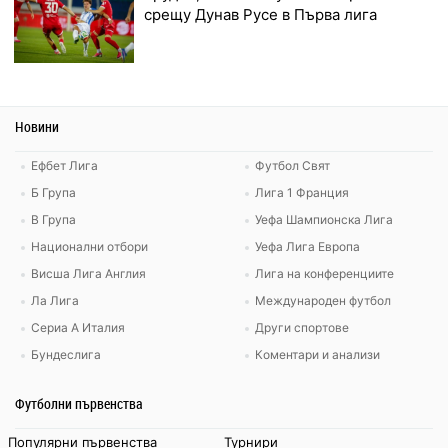
срещу Дунав Русе в Първа лига
Новини
Ефбет Лига
Футбол Свят
Б Група
Лига 1 Франция
В Група
Уефа Шампионска Лига
Национални отбори
Уефа Лига Европа
Висша Лига Англия
Лига на конференциите
Ла Лига
Международен футбол
Сериа А Италия
Други спортове
Бундеслига
Коментари и анализи
Футболни първенства
Популярни първенства
Турнири