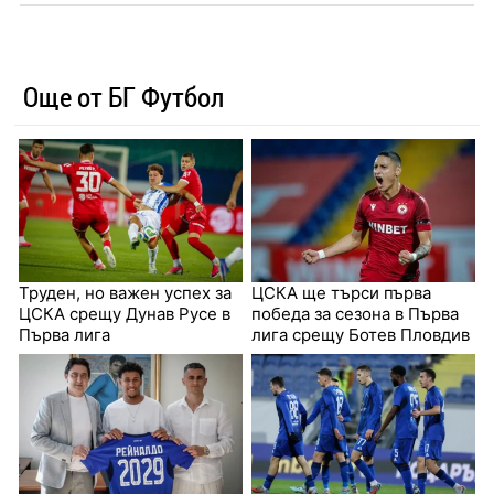
Още от БГ Футбол
Труден, но важен успех за
ЦСКА ще търси първа
ЦСКА срещу Дунав Русе в
победа за сезона в Първа
Първа лига
лига срещу Ботев Пловдив