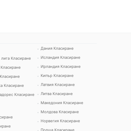
Дания Класиране
Исландия Класиране
 лига Класиране
Ирландия Класиране
 Класиране
Кипър Класиране
 Класиране
Латвия Класиране
а Класиране
Литва Класиране
адорес Класиране
Македония Класиране
Молдова Класиране
сиране
Норвегия Класиране
иране
Полша Класиране