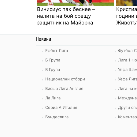
Винисиус пак беснее –
Кристиа
налита на бой срещу
години 
защитник на Майорка
Животът
Новини
Ефбет Лига
Футбол С
Б Група
Лига 1 Ф
В Група
Уефа Шам
Национални отбори
Уефа Лиг
Висша Лига Англия
Лига на 
Ла Лига
Междуна
Сериа А Италия
Други сп
Бундеслига
Коментар