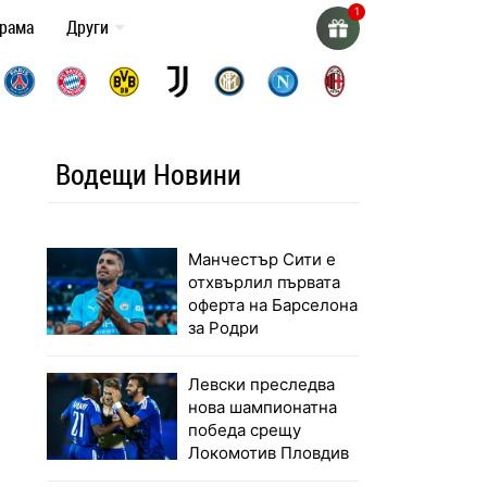
грама
Други
Водещи Новини
Манчестър Сити е
отхвърлил първата
оферта на Барселона
за Родри
Левски преследва
нова шампионатна
победа срещу
Локомотив Пловдив