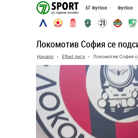
Skip
БГ Футбол
Футбол
to
content
Локомотив София се подс
Начало
-
Efbet лига
-
Локомотив София с