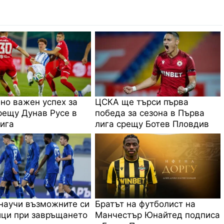
 но важен успех за
ЦСКА ще търси първа
ещу Дунав Русе в
победа за сезона в Първа
ига
лига срещу Ботев Пловдив
научи възможните си
Братът на футболист на
ци при завръщането
Манчестър Юнайтед подписа