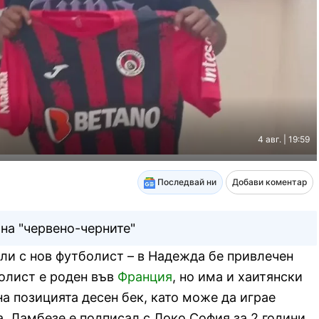
4 авг. | 19:59
Последвай ни
Добави коментар
на "червено-черните"
ли с нов футболист – в Надежда бе привлечен
олист е роден във
Франция
, но има и хаитянски
а позицията десен бек, като може да играе
а. Ламбезе е подписал с Локо София за 2 години,