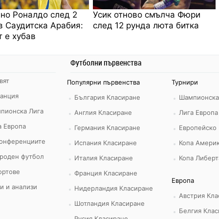
но Роналдо след 2
Усик отново смълча Фюри
в Саудитска Арабия:
след 12 рунда люта битка
 е хубав
Футболни първенства
вят
Популярни първенства
Турнири
ранция
България Класиране
Шампионска
пионска Лига
Англия Класиране
Лига Европа
а Европа
Германия Класиране
Европейско
конференциите
Испания Класиране
Копа Америк
роден футбол
Италия Класиране
Копа Либерт
ортове
Франция Класиране
Европа
и и анализи
Нидерландия Класиране
Австрия Кла
Шотландия Класиране
Белгия Клас
Русия Класиране