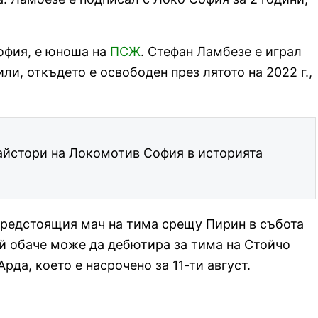
офия, е юноша на
ПСЖ
. Стефан Ламбезе е играл
ли, откъдето е освободен през лятото на 2022 г.,
айстори на Локомотив София в историята
предстоящия мач на тима срещу Пирин в събота
Той обаче може да дебютира за тима на Стойчо
Арда, което е насрочено за 11-ти август.