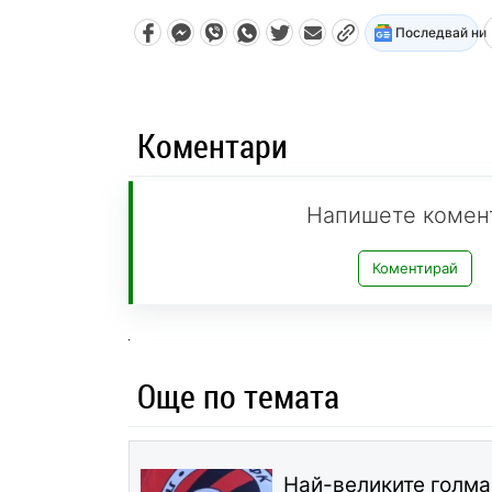
Последвай ни
Коментари
Напишете комен
Коментирай
Още по темата
Най-великите голма