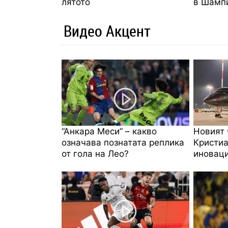
лятото
в Шампи
Видео Акцент
“Анкара Меси” – какво
Новият 
означава познатата реплика
Кристиа
от гола на Лео?
иноваци