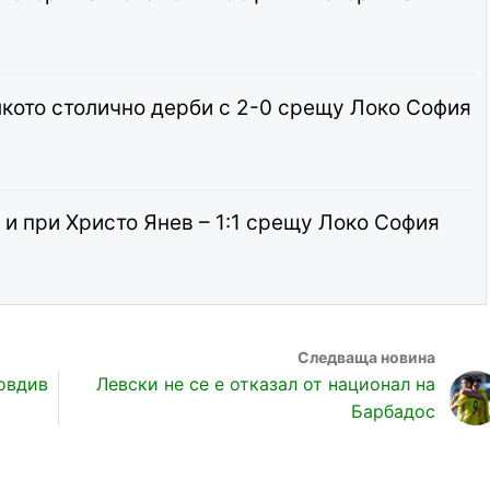
кото столично дерби с 2-0 срещу Локо София
и при Христо Янев – 1:1 срещу Локо София
овдив
Левски не се е отказал от национал на
Барбадос