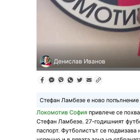
Денислав Иванов
Стефан Ламбезе е ново попълнение 
Локомотив София
привлече се похва
Стефан Ламбезе. 27-годишният футб
паспорт. Футболистът се подвизава н
успешно и в лявата зона на отбранат