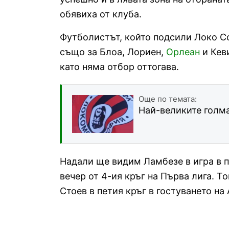
обявиха от клуба.
Футболистът, който подсили Локо С
също за Блоа, Лориен,
Орлеан
и Кеви
като няма отбор оттогава.
Още по темата:
Най-великите голм
Надали ще видим Ламбезе в игра в 
вечер от 4-ия кръг на Първа лига. 
Стоев в петия кръг в гостуването на 