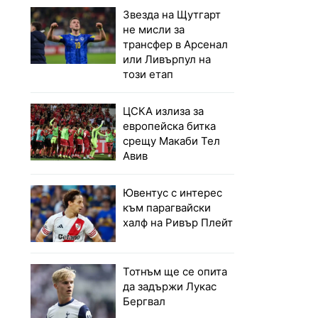
Звезда на Щутгарт
не мисли за
трансфер в Арсенал
или Ливърпул на
този етап
ЦСКА излиза за
европейска битка
срещу Макаби Тел
Авив
Ювентус с интерес
към парагвайски
халф на Ривър Плейт
Тотнъм ще се опита
да задържи Лукас
Бергвал