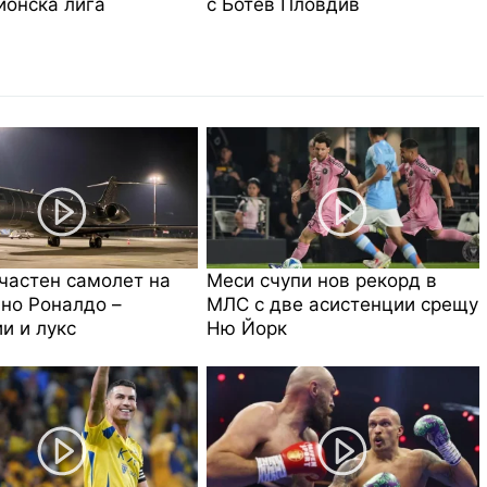
онска лига
с Ботев Пловдив
частен самолет на
Меси счупи нов рекорд в
но Роналдо –
МЛС с две асистенции срещу
и и лукс
Ню Йорк