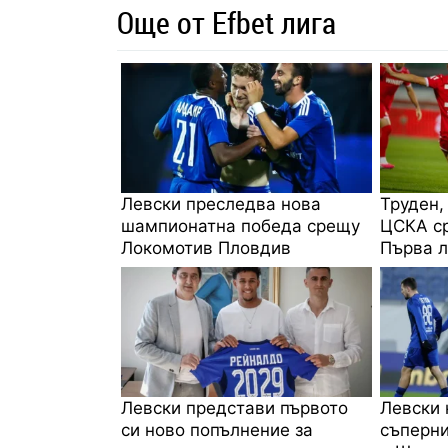
Още от Efbet лига
Левски преследва нова
Труден,
шампионатна победа срещу
ЦСКА ср
Локомотив Пловдив
Първа л
Левски представи първото
Левски 
си ново попълнение за
съперни